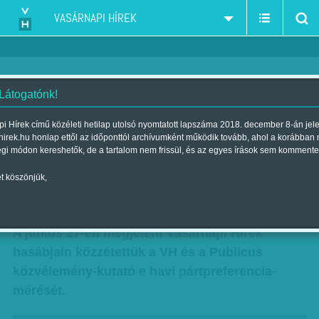
VASÁRNAPI HÍREK
 Látogatónk!
Növekvő sötétség - Jobbikos
i Hírek című közéleti hetilap utolsó nyomtatott lapszáma 2018. december 8-án jel
hirek.hu honlap ettől az időponttól archívumként működik tovább, ahol a korábban
tartalékok az MSZP- és LMP-
égi módon kereshetők, de a tartalom nem frissül, és az egyes írások sem kommente
szavazók táborában is...
t köszönjük,
Szerző:
VH ajánló
| Megjelent a 2015. június 27.-i lapszámban
A június 27-én megjelent Vasárnapi Hírek
hasábjain közzétettük a VH és a Publicus
közvélemény-kutató e havi pártpreferencia-
mérését.