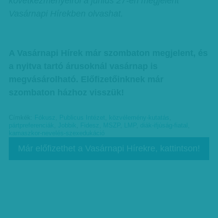
következményeiről a június 27-én megjelent
Vasárnapi Hírekben olvashat.
A Vasárnapi Hírek már szombaton megjelent, és
a nyitva tartó árusoknál vasárnap is
megvásárolható. Előfizetőinknek már
szombaton házhoz visszük!
Címkék:
Fókusz
,
Publicus Intézet
,
közvélemény-kutatás
,
pártpreferenciák
,
Jobbik
,
Fidesz
,
MSZP
,
LMP
,
diák-ifjúság-fiatal
,
kamaszkor-nevelés-szexedukáció
Már előfizethet a Vasárnapi Hírekre, kattintson!