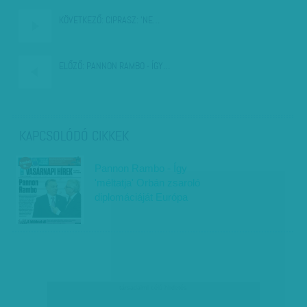
KÖVETKEZŐ:
CIPRASZ: 'NE…
ELŐZŐ:
PANNON RAMBO - ÍGY…
KAPCSOLÓDÓ CIKKEK
Pannon Rambo - Így
'méltatja' Orbán zsaroló
diplomáciáját Európa
társadalmi célú hirdetés