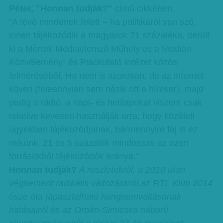
Péter, "Honnan tudják?"
című cikkében.
"A tévé mindenek felett – ha politikáról van szó,
innen tájékozódik a magyarok 71 százaléka, derült
ki a Mérték Médiaelemző Műhely és a Medián
Közvélemény- és Piackutató Intézet közös
felméréséből. Ha nem is szorosan, de az internet
követi (feleannyian sem nézik ott a híreket), majd
pedig a rádió, a napi- és hetilapokat viszont csak
relatíve kevesen használják arra, hogy közéleti
ügyekben tájékozódjanak, bármennyire fáj is ez
nekünk, 21 és 5 százalék mindössze az ezen
forrásokból tájékozódók aránya."
Honnan tudják?
A részletekről, a 2010 után
végbement radikális változáskról,az RTL Klub 2014
ősze óta tapasztalható hangnemváltásának
hatásairól és az Orbán-Simicska háború