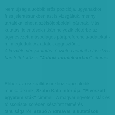
Nem újság a Jobbik erős pozíciója, ugyanakkor
friss jelentésünkben azt is vizsgáltuk, mennyi
tartaléka lehet a szélsőjobboldali pártnak. Más
kutatási jelentések ritkán helyezik előtérbe az
úgynevezett másodlagos pártpreferencia-adatokat -
mi megtettük. Az adatok aggasztóak.
A közvélemény-kutatás részletes adatait a friss VH-
ban tettük közzé
"Jobbik tartaléksorban"
címmel.
Ehhez az összeállításunkhoz kapcsolódik
munkatársunk,
Szabó Kata interjúja, "Elveszett
egyetemisták"
címmel. A magyar egyetemisták és
főiskolások körében készített felmérés
tanulságairól
Szabó Andreával, a kutatások