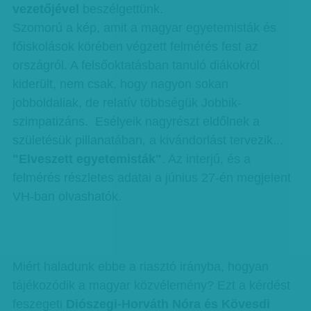
vezetőjével
beszélgettünk.
Szomorú a kép, amit a magyar egyetemisták és
főiskolások körében végzett felmérés fest az
országról. A felsőoktatásban tanuló diákokról
kiderült, nem csak, hogy nagyon sokan
jobboldaliak, de relatív többségük Jobbik-
szimpatizáns. Esélyeik nagyrészt eldőlnek a
születésük pillanatában, a kivándorlást tervezik...
"Elveszett egyetemisták"
. Az interjú, és a
felmérés részletes adatai a június 27-én megjelent
VH-ban olvashatók.
Miért haladunk ebbe a riasztó irányba, hogyan
tájékozódik a magyar közvélemény? Ezt a kérdést
feszegeti
Diószegi-Horváth Nóra és Kövesdi