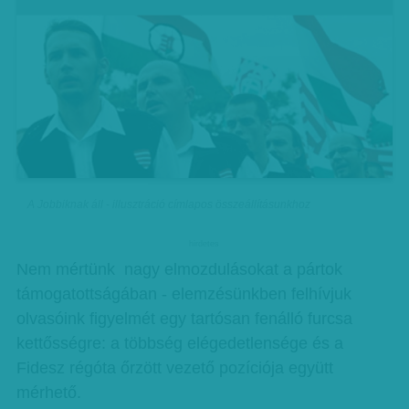
A Jobbiknak áll - illusztráció címlapos összeállításunkhoz
hirdetes
Nem mértünk nagy elmozdulásokat a pártok
támogatottságában - elemzésünkben felhívjuk
olvasóink figyelmét egy tartósan fenálló furcsa
kettősségre: a többség elégedetlensége és a
Fidesz régóta őrzött vezető pozíciója együtt
mérhető.