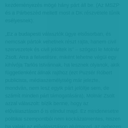
kezdeményezés mögé hány párt áll be. (Az MSZP
és a Párbeszéd mellett most a DK részvétele tűnik
esélyesnek).
„Ez a budapesti választók ügye elsősorban, és
nemcsak pártok vehetnek részt rajta, hanem civil
szervezetek és civil jelöltek is” – szögezi le Molnár
Zsolt. Arra a felvetésre, miként lehetne végül egy
kihívója Tarlós Istvánnak, ha lesznek olyanok, akik
függetlenként állnak rajthoz (ezt Puzsér Róbert
publicista, médiaszemélyiség már jelezte,
mondván, nem lesz egyik párt jelöltje sem, de
számít minden párt támogatására), Molnár Zsolt
azzal válaszolt: bízik benne, hogy az
előválasztáson ő is elindul majd. Ez mindenesetre
politikai szempontból nem kockázatmentes, hiszen
ha valaki az előválasztáson alulmarad, az nehezen