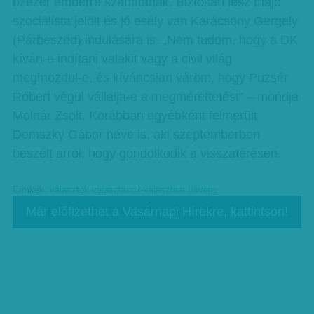
tízezer emberre számítanak. Biztosan lesz majd
szocialista jelölt és jó esély van Karácsony Gergely
(Párbeszéd) indulására is. „Nem tudom, hogy a DK
kíván-e indítani valakit vagy a civil világ
megmozdul-e, és kíváncsian várom, hogy Puzsér
Róbert végül vállalja-e a megmérettetést” – mondja
Molnár Zsolt. Korábban egyébként felmerült
Demszky Gábor neve is, aki szeptemberben
beszélt arról, hogy gondolkodik a visszatérésen.
Címkék:
választók-választások-választási törvény
Már előfizethet a Vasárnapi Hírekre, kattintson!