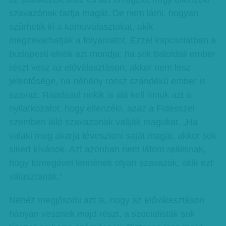
szavazónak tartja magát. De nem látni, hogyan
szűrhetik ki a kamuválasztókat, akik
megzavarhatják a folyamatot. Ezzel kapcsolatban a
budapesti elnök azt mondja: ha sok baloldali ember
részt vesz az előválasztáson, akkor nem lesz
jelentősége, ha néhány rossz szándékú ember is
szavaz. Ráadásul nekik is alá kell írniuk azt a
nyilatkozatot, hogy ellenzéki, azaz a Fidesszel
szemben álló szavazónak vallják magukat. „Ha
valaki meg akarja téveszteni saját magát, akkor sok
sikert kívánok. Azt azonban nem látom reálisnak,
hogy tömegével lennének olyan szavazók, akik ezt
választanák.”
Nehéz megjósolni azt is, hogy az előválasztáson
hányan vesznek majd részt, a szocialisták sok