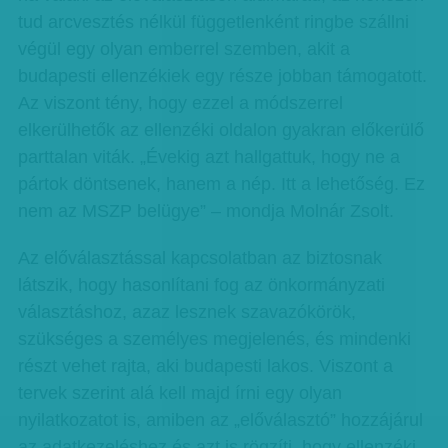
tud arcvesztés nélkül függetlenként ringbe szállni
végül egy olyan emberrel szemben, akit a
budapesti ellenzékiek egy része jobban támogatott.
Az viszont tény, hogy ezzel a módszerrel
elkerülhetők az ellenzéki oldalon gyakran előkerülő
parttalan viták. „Évekig azt hallgattuk, hogy ne a
pártok döntsenek, hanem a nép. Itt a lehetőség. Ez
nem az MSZP belügye” – mondja Molnár Zsolt.
Az előválasztással kapcsolatban az biztosnak
látszik, hogy hasonlítani fog az önkormányzati
választáshoz, azaz lesznek szavazókörök,
szükséges a személyes megjelenés, és mindenki
részt vehet rajta, aki budapesti lakos. Viszont a
tervek szerint alá kell majd írni egy olyan
nyilatkozatot is, amiben az „előválasztó” hozzájárul
az adatkezeléshez és azt is rögzíti, hogy ellenzéki