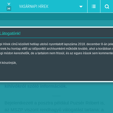
VASÁRNAPI HÍREK
 Látogatónk!
Rendhagyó casting készül
i Hírek című közéleti hetilap utolsó nyomtatott lapszáma 2018. december 8-án jel
hirek.hu honlap ettől az időponttól archívumként működik tovább, ahol a korábban
Szerző:
Markotay Csaba
| 2018. október 15., hétfő 12:00
égi módon kereshetők, de a tartalom nem frissül, és az egyes írások sem kommente
t köszönjük,
Miután a héten kiderült, hogy Tarlós István
hagyta magát rábeszélni a főpolgármester-
jelöltségre, egymást érik a lehetséges
kihívókról szóló információk.
hirdetes
Bejelentkezett a posztra például Puzsér Róbert is,
az MSZP viszont rendhagyó válogatást tartana: a