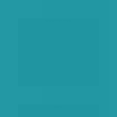
társadalmi célú hirdetés
hirdetés