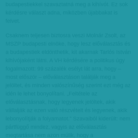
budapestiekkel szavaztatná meg a kihívót. Ez sok
kérdésre választ adna, miközben újabbakat is
felvet.
Csaknem teljesen biztosra veszi Molnár Zsolt, az
MSZP budapesti elnöke, hogy lesz előválasztás és
a budapestiek eldönthetik, kit akarnak Tarlós István
kihívójaként látni. A VH kérdésére a politikus úgy
fogalmazott: 99 százalék esélyt lát arra, hogy –
most először – előválasztáson találják meg a
jelöltet, és minden valószínűség szerint ezt még az
idén le lehet bonyolítani. „Feltétele az
előválasztásnak, hogy legyenek jelöltek, akik
vállalják az ezen való részvételt és legyenek, akik
lebonyolítják a folyamatot.” Szavaiból kiderült: nem
pártfüggő mindez, vagyis az előválasztás
megtartása nem azon múlik, hogy a