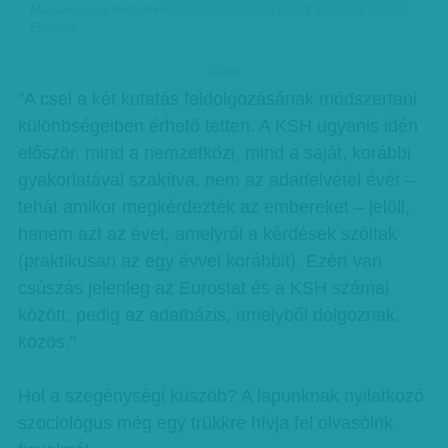
Magyarország kivételével, ahol folyamatosan romlik a helyzet - Forrás:
Eurostat
hirdetes
"A csel a két kutatás feldolgozásának módszertani
különbségeiben érhető tetten. A KSH ugyanis idén
először, mind a nemzetközi, mind a saját, korábbi
gyakorlatával szakítva, nem az adatfelvétel évét –
tehát amikor megkérdezték az embereket – jelöli,
hanem azt az évet, amelyről a kérdések szóltak
(praktikusan az egy évvel korábbit). Ezért van
csúszás jelenleg az Eurostat és a KSH számai
között, pedig az adatbázis, amelyből dolgoznak,
közös."
Hol a szegénységi küszöb? A lapunknak nyilatkozó
szociológus még egy trükkre hívja fel olvasóink