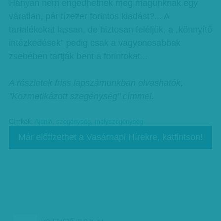
Hányan nem engedhetnek meg magunknak egy
váratlan, pár tízezer forintos kiadást?... A
tartalékokat lassan, de biztosan feléljük, a „könnyítő
intézkedések” pedig csak a vagyonosabbak
zsebében tartják bent a forintokat...
A részletek friss lapszámunkban olvashatók,
"Kozmetikázott szegénység" címmel.
Címkék:
Ajánló
,
szegénység
,
mélyszegénység
Már előfizethet a Vasárnapi Hírekre, kattintson!