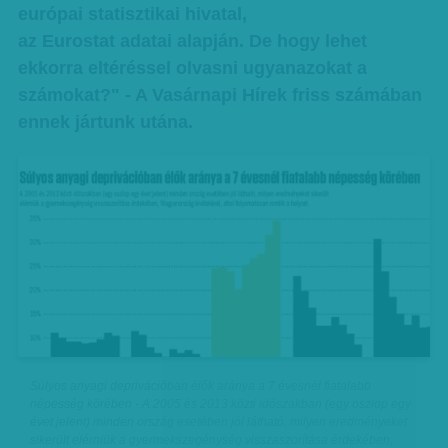
európai statisztikai hivatal,
az Eurostat adatai alapján. De hogy lehet
ekkorra eltéréssel olvasni ugyanazokat a
számokat?" - A Vasárnapi Hírek friss számában
ennek jártunk utána.
Súlyos anyagi deprivációban élők aránya a 7 évesnél fiatalabb
népesség körében - A 2005 és 2013 közti időszakban (egy oszlop egy
évet jelent) minden ország esetében jól látható, milyen eredményeket
sikerült elérniük a gyermekszegénység visszaszorítása érdekében,