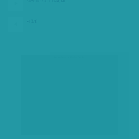
KÖVETKEZŐ:
'TUDJA, MI…
ELŐZŐ:
…
társadalmi célú hirdetés