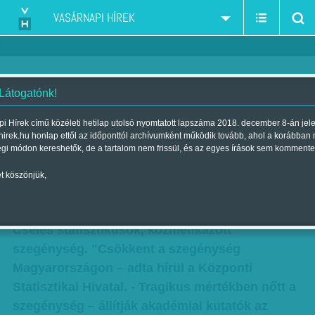
VASÁRNAPI HÍREK
 Látogatónk!
Rezsicsökkentés, adósmentés:
i Hírek című közéleti hetilap utolsó nyomtatott lapszáma 2018. december 8-án jel
hirek.hu honlap ettől az időponttól archívumként működik tovább, ahol a korábban
azon nem segít, akin a
égi módon kereshetők, de a tartalom nem frissül, és az egyes írások sem kommente
leginkább kellene
t köszönjük,
Szerző:
VH ajánló
| Megjelent a 2014. november 30.-i lapszámban
Cseles statisztikusok, kozmetikázott
szegénység. "Csökkent a szegénység
Magyarországon – adta hírül a Központi
Statisztikai Hivatal. - Tragikus mértékben nőtt a
szegénység – állítják akadémiai kutatók az