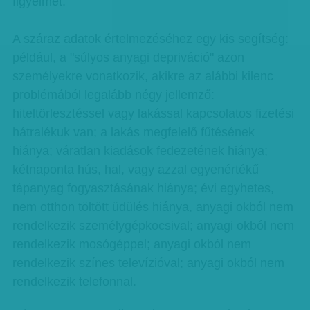
figyelmét.
A száraz adatok értelmezéséhez egy kis segítség:
például, a "súlyos anyagi depriváció" azon
személyekre vonatkozik, akikre az alábbi kilenc
problémából legalább négy jellemző:
hiteltörlesztéssel vagy lakással kapcsolatos fizetési
hátralékuk van; a lakás megfelelő fűtésének
hiánya; váratlan kiadások fedezetének hiánya;
kétnaponta hús, hal, vagy azzal egyenértékű
tápanyag fogyasztásának hiánya; évi egyhetes,
nem otthon töltött üdülés hiánya, anyagi okból nem
rendelkezik személygépkocsival; anyagi okból nem
rendelkezik mosógéppel; anyagi okból nem
rendelkezik színes televízióval; anyagi okból nem
rendelkezik telefonnal.