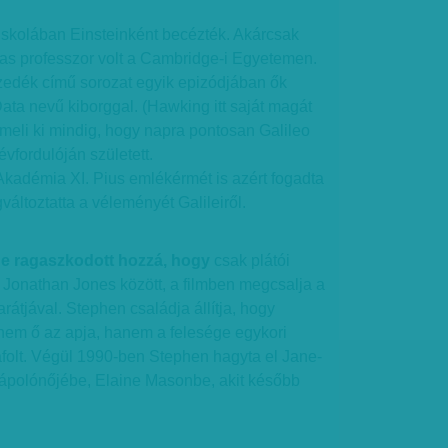
iskolában Einsteinként becézték. Akárcsak
cas professzor volt a Cambridge-i Egyetemen.
mzedék című sorozat egyik epizódjában ők
ta nevű kiborggal. (Hawking itt saját magát
emeli ki mindig, hogy napra pontosan Galileo
évfordulóján született.
adémia XI. Pius emlékérmét is azért fogadta
változtatta a véleményét Galileiről.
 ragaszkodott hozzá, hogy
csak plátói
s Jonathan Jones között, a filmben megcsalja a
arátjával. Stephen családja állítja, hogy
em ő az apja, hanem a felesége egykori
áfolt. Végül 1990-ben Stephen hagyta el Jane-
t ápolónőjébe, Elaine Masonbe, akit később