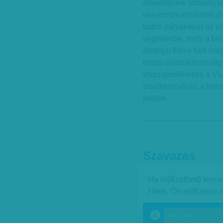
elméletének időirányát
univerzum elméletét (
tudós pályaképet az e
végtelenbe, mely a be
életrajzi film e heti m
hazai olvasóközönség 
visszaemlékezés a Vil
viselkedését és a fele
jelölve.
--------------------------------
Szavazás
Ha előfizethető lenn
Hírek, Ön előfizetne 
40% (Igen)