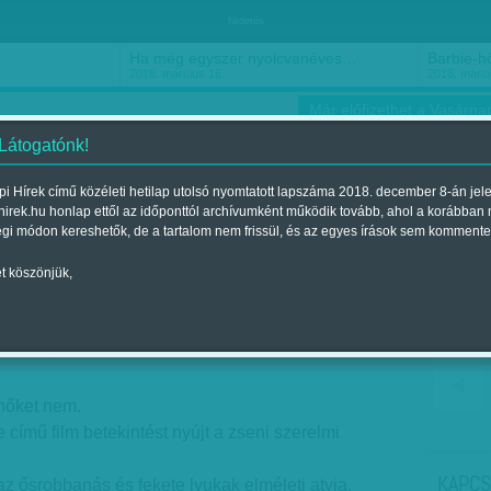
hirdetés
Ha még egyszer nyolcvanéves…
Barbie-h
2018. március 16.
2018. márci
Már előfizethet a Vasárnap
 Látogatónk!
i Hírek című közéleti hetilap utolsó nyomtatott lapszáma 2018. december 8-án jel
hirek.hu honlap ettől az időponttól archívumként működik tovább, ahol a korábban
ókusz
Szerintem
Ízlés
Sport
égi módon kereshetők, de a tartalom nem frissül, és az egyes írások sem kommente
t köszönjük,
 idő szorításában
 a 2015. január 25.-i lapszámban
 nőket nem.
 című film betekintést nyújt a zseni szerelmi
KAPCS
t az ősrobbanás és fekete lyukak elméleti atyja.