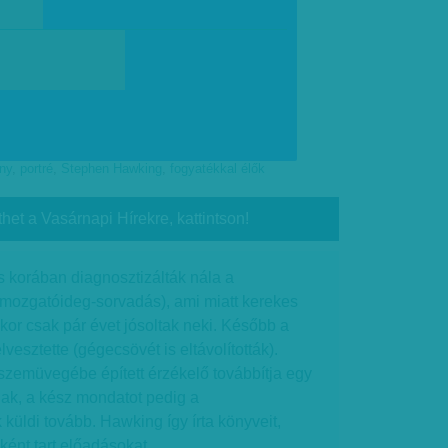
ny
,
portré
,
Stephen Hawking
,
fogyatékkal élők
thet a Vasárnapi Hírekre, kattintson!
 korában diagnosztizálták nála a
(mozgatóideg-sorvadás), ami miatt kerekes
kor csak pár évet jósoltak neki. Később a
esztette (gégecsövét is eltávolították).
szemüvegébe épített érzékelő továbbítja egy
ak, a kész mondatot pedig a
 küldi tovább. Hawking így írta könyveit,
ként tart előadásokat.