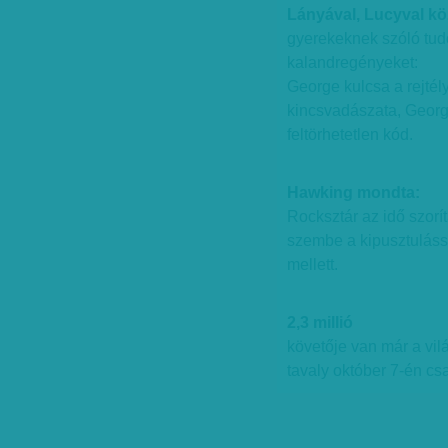
Lányával, Lucyval kö
gyerekeknek szóló tud
kalandregényeket:
George kulcsa a rejté
kincsvadászata, Geor
feltörhetetlen kód.
Hawking mondta:
Rocksztár az idő szorí
szembe a kipusztulással
mellett.
2,3 millió
követője van már a vil
tavaly október 7-én cs