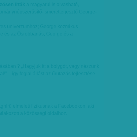
zösen írták
a magyarul is olvasható,
ománynépszerűsítő-ismeretterjesztő George-
lyes univerzumhoz; George kozmikus
ge és az Ősrobbanás; George és a
tásában ? „Hagyjuk itt a bolygót, vagy nézzünk
!” – így foglal állást az űrutazás fejlesztése
ághírű elméleti fizikusnak a Facebookon, aki
atlakozott a közösségi oldalhoz.