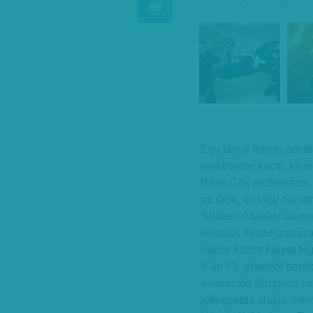
Egy távoli fekete pont
elektromos kocsi, kímé
Brian Cox professzort
az űrbe, és lágy dall
Tejúton. A tavaly augu
előadás filmbejátszás
nézők között helyet fog
8-án 73. életévét betö
animációs Simpson csa
jellegzetes alakja mém