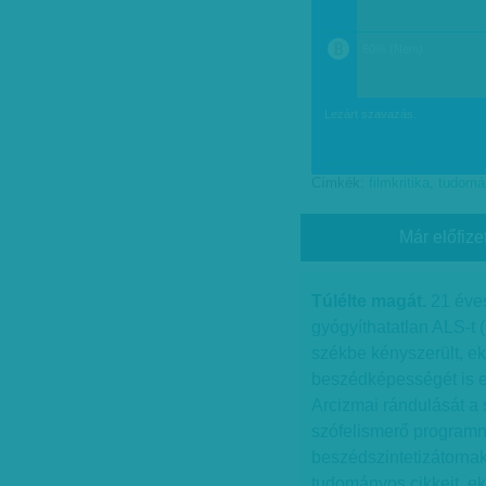
a
60% (Nem)
b
Lezárt szavazás.
Címkék:
filmkritika
,
tudomá
Már előfize
Túlélte magát.
21 éves
gyógyíthatatlan ALS-t 
székbe kényszerült, ek
beszédképességét is elv
Arcizmai rándulását a 
szófelismerő programn
beszédszintetizátornak
tudományos cikkeit, ek