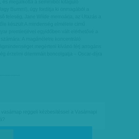
, és megalkotta a semmiből kitáguló
Nagy Bumm!), úgy fordítja ki önmagából a
lső feleség, Jane Wilde memoárja, az Utazás a
lőle készült A mindenség elmélete című
agyar premierjével egyidőben vált elérhetővé a
számára. A magánéletre koncentráló
ágmindenséget megérteni kívánó férj arrogáns
ség érzelmi dilemmáit boncolgatja – Oscar-díjra
-------------
e vasárnap reggeli kézbesítéssel a Vasárnapi
rá?