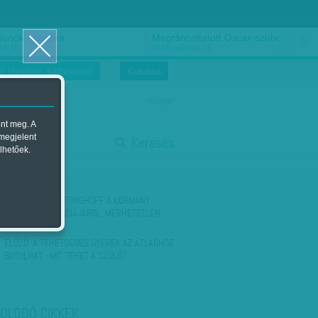
ősnők nőnapra
Megtáncoltatott Oscar-szobor
us 16.
2018. március 16.
i Hírekre, kattintson!
Kutatás
magyar
ent meg. A
start
 megjelent
Keresés
lhetőek.
stop
KÖVETKEZŐ:
WITTINGHOFF A KORMÁNY
SIKERPROPAGANDÁJÁRÓL: MÉRHETETLEN
CINIZMUS
ELŐZŐ:
A TEHETSÉGES GYEREK AZ ÁTLAGHOZ
BUTULHAT - MIT TEHET A SZÜLŐ?
OLÓDÓ CIKKEK