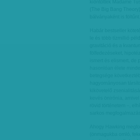
kiöntötték Madame Tu
(The Big Bang Theory
bálványaként is föltűn
Habár bestseller kötetét
le és több tízmillió pé
gravitáció és a kvantu
fölfedezéseket, hipot
ismert és elismert, de 
hasonlóan élete mind
betegsége következtéb
hagyományosan társítot
kikövetelő zsenialitásá
kevés önirónia, amivel
rövid történetem –, elh
sarkos megfogalmazás
Ahogy Hawking megford
(önmagukba omló, feket