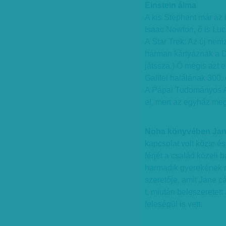
Einstein álma
A kis Stephent már az 
Isaac Newton, ő is Lu
A Star Trek: Az új ne
hárman kártyáznak a Da
játssza.) Ő mégis azt 
Galilei halálának 300. 
A Pápai Tudományos Ak
el, mert az egyház meg
Noha könyvében Jane
kapcsolat volt közte é
férjét a család közeli b
harmadik gyerekének n
szeretője, amit Jane c
t, miután beleszeretet
feleségül is vett.