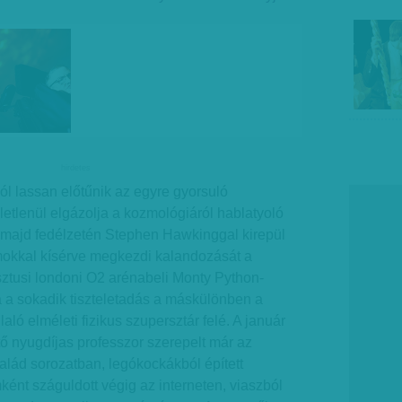
hirdetes
ból lassan előtűnik az egyre gyorsuló
letlenül elgázolja a kozmológiáról hablatyoló
, majd fedélzetén Stephen Hawkinggal kirepül
amokkal kísérve megkezdi kalandozását a
sztusi londoni O2 arénabeli Monty Python-
a a sokadik tiszteletadás a máskülönben a
laló elméleti fizikus szupersztár felé. A január
ltő nyugdíjas professzor szerepelt már az
lád sorozatban, legókockákból épített
ként száguldott végig az interneten, viaszból