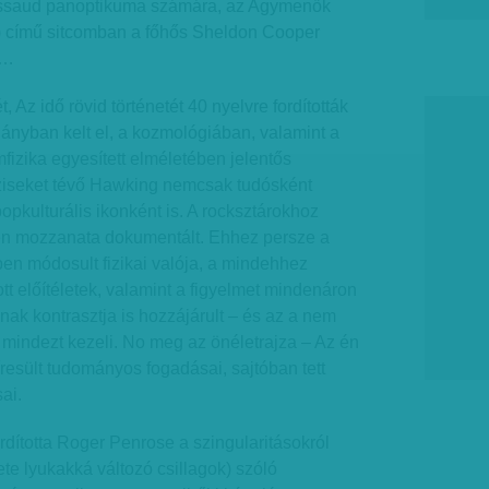
ssaud panoptikuma számára, az Agymenők
) című sitcomban a főhős Sheldon Cooper
t…
, Az idő rövid történetét 40 nyelvre fordították
ldányban kelt el, a kozmológiában, valamint a
mfizika egyesített elméletében jelentős
éziseket tévő Hawking nemcsak tudósként
popkulturális ikonként is. A rocksztárokhoz
en mozzanata dokumentált. Ehhez persze a
en módosult fizikai valója, a mindehhez
t előítéletek, valamint a figyelmet mindenáron
nak kontrasztja is hozzájárult – és az a nem
 mindezt kezeli. No meg az önéletrajza – Az én
íresült tudományos fogadásai, sajtóban tett
ai.
ította Roger Penrose a szingularitásokról
e lyukakká változó csillagok) szóló