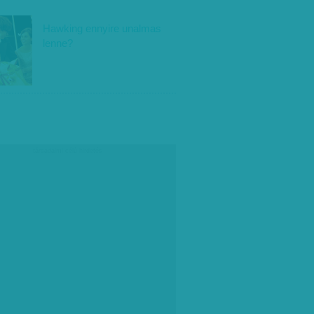
Hawking ennyire unalmas
lenne?
társadalmi célú hirdetés