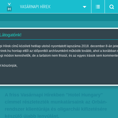
VASÁRNAPI HÍREK
 Látogatónk!
Beletörődők: ha Orbán
i Hírek című közéleti hetilap utolsó nyomtatott lapszáma 2018. december 8-án jel
hirek.hu honlap ettől az időponttól archívumként működik tovább, ahol a korábban
Ráhelnek lesz három szállodája,
égi módon kereshetők, de a tartalom nem frissül, és az egyes írások sem kommente
de az ágazat is jól jár, ám legyen
t köszönjük,
- halljuk a szakmából
Szerző:
VH ajánló
| Megjelent a 2016. február 20.-i lapszámban
A friss Vasárnapi Hírekben "Hotel Hungary"
címmel részletezték munkatársaink az Orbán-
rendszer klientúrája és oligarchái kifizetésére
készülő újabb lenyúlást.