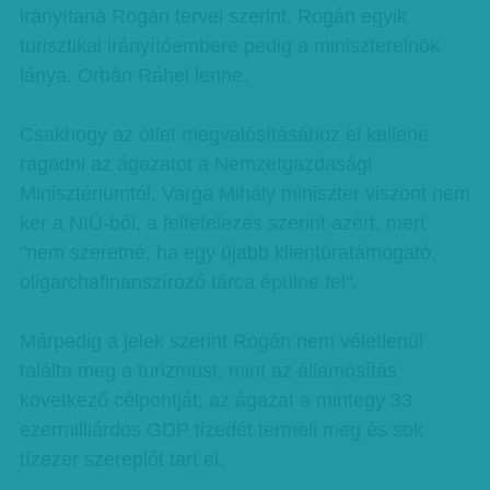
irányítaná Rogán tervei szerint. Rogán egyik
turisztikai irányítóembere pedig a miniszterelnök
lánya, Orbán Ráhel lenne.
Csakhogy az ötlet megvalósításához el kellene
ragadni az ágazatot a Nemzetgazdasági
Minisztériumtól, Varga Mihály miniszter viszont nem
kér a NIÜ-ből, a feltételezés szerint azért, mert
"nem szeretné, ha egy újabb klientúratámogató,
oligarchafinanszírozó tárca épülne fel".
Márpedig a jelek szerint Rogán nem véletlenül
találta meg a turizmust, mint az államosítás
következő célpontját: az ágazat a mintegy 33
ezermilliárdos GDP tizedét termeli meg és sok
tízezer szereplőt tart el.