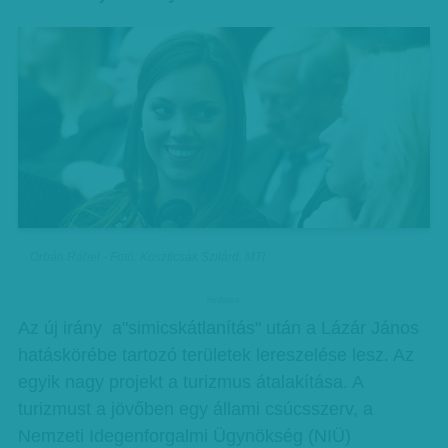
Orbán Ráhel - Fotó: Koszticsák Szilárd, MTI
hirdetes
Az új irány a"simicskátlanítás" után a Lázár János
hatáskörébe tartozó területek lereszelése lesz. Az
egyik nagy projekt a turizmus átalakítása. A
turizmust a jövőben egy állami csúcsszerv, a
Nemzeti Idegenforgalmi Ügynökség (NIÜ)