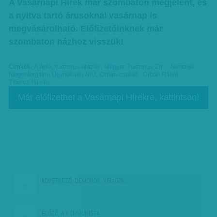
A Vasárnapi Hírek már szombaton megjelent, és
a nyitva tartó árusoknál vasárnap is
megvásárolható. Előfizetőinknek már
szombaton házhoz visszük!
Címkék:
Ajánló
,
turizmus-utazás
,
Magyar Turizmus Zrt. - Nemzeti
Idegenforgalmi Ügynökség NIÜ
,
Orbán-család - Orbán Ráhel -
Tiborcz István
Már előfizethet a Vasárnapi Hírekre, kattintson!
KÖVETKEZŐ:
DÉMONOK, VIRÁGOK,…
ELŐZŐ:
A KOMMUNISTA…