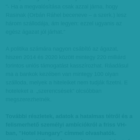
"- Ha a megvalósítása csak azzal járna, hogy
Rasinak (Orbán Ráhel beceneve – a szerk.) lesz
három szállodája, ám legyen: ezzel ugyanis az
egész ágazat jól járhat.”
A politika számára nagyon csábító az ágazat,
hiszen 2014 és 2020 között mintegy 220 milliárd
forintos uniós támogatást kasszírozhat. Ráadásul
ma a bankok kezében van mintegy 100 olyan
szálloda, melyek a hiteleiket nem tudják fizetni. E
hoteleket a „szerencsések” olcsóbban
megszerezhetnék.
További részletek, adatok a hatalmas tétről és a
felismerhető személyi ambíciókról a friss VH-
ban, "Hotel Hungary" címmel olvashatók.