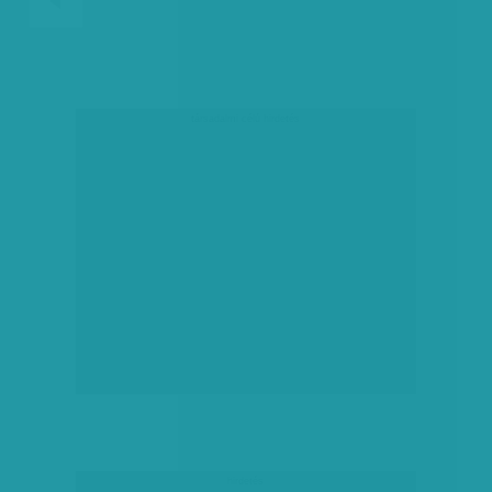
társadalmi célú hirdetés
hirdetés