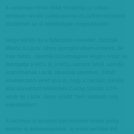
A vasárnapi Hírek cikke felvázolja az Orbán-
rendszer vezető politikusainak és üzletembereinek
küzdelmét az új lehetőségek megnyitásáért.
varga Mihály és a fejlesztési miniszter, Seszták
Miklós is Lázár János gyengítésében érdekelt, de
más okból. Seszták szövetségese Rogán Antal, és
támogatja a MOL is, a MOL-vezérre tehát szintén
számíthatnak Lázár Jánossal szemben. Ebből
következtetni lehet arra is, hogy a Demján Sándor
által közvetített békekötés Csányi Sándor OTP-
vezér és Lázár János között "nem valósult meg
teljeskörűen".
A turizmus új kezekbe kerülésének hírére pedig
szintén új érdekcsoportok, új arcok kerültek elő,