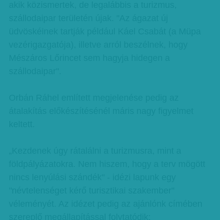
akik közismertek, de legalábbis a turizmus,
szállodaipar területén újak. "Az ágazat új
üdvöskéinek tartják például Káel Csabát (a Müpa
vezérigazgatója), illetve arról beszélnek, hogy
Mészáros Lőrincet sem hagyja hidegen a
szállodaipar".
Orbán Ráhel említett megjelenése pedig az
átalakítás előkészítésénél máris nagy figyelmet
keltett.
„Kezdenek úgy rátalálni a turizmusra, mint a
földpályázatokra. Nem hiszem, hogy a terv mögött
nincs lenyúlási szándék" - idézi lapunk egy
"névtelenséget kérő turisztikai szakember"
véleményét. Az idézet pedig az ajánlónk címében
szereplő megállapítással folytatódik: