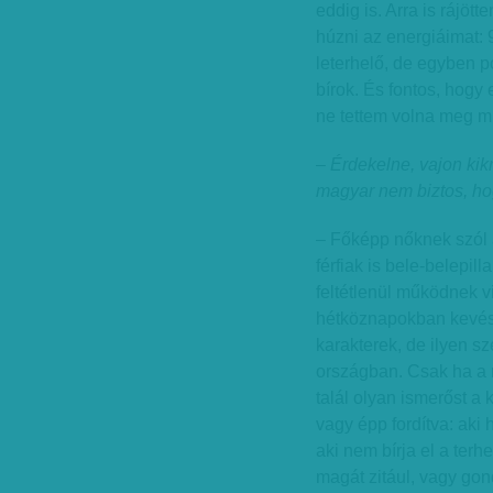
eddig is. Arra is rájöt
húzni az energiáimat: 
leterhelő, de egyben p
bírok. És fontos, hog
ne tettem volna meg m
– Érdekelne, vajon kik
magyar nem biztos, ho
– Főképp nőknek szól a
férfiak is bele-belepi
feltétlenül működnek v
hétköznapokban kevés
karakterek, de ilyen 
országban. Csak ha a 
talál olyan ismerőst a
vagy épp fordítva: aki
aki nem bírja el a terh
magát zitául, vagy gond