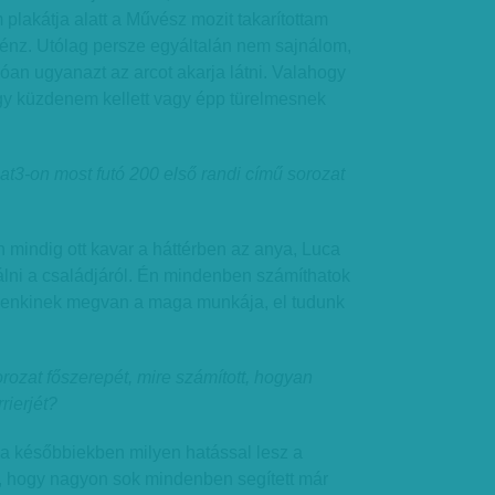
m plakátja alatt a Művész mozit takarítottam
 pénz. Utólag persze egyáltalán nem sajnálom,
dóan ugyanazt az arcot akarja látni. Valahogy
ogy küzdenem kellett vagy épp türelmesnek
at3-on most futó 200 első randi című sorozat
n mindig ott kavar a háttérben az anya, Luca
álni a családjáról. Én mindenben számíthatok
denkinek megvan a maga munkája, el tudunk
orozat főszerepét, mire számított, hogyan
rierjét?
a későbbiekben milyen hatással lesz a
s, hogy nagyon sok mindenben segített már