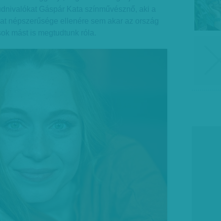
udnivalókat Gáspár Kata színművésznő, aki a
zat népszerűsége ellenére sem akar az ország
ok mást is megtudtunk róla.