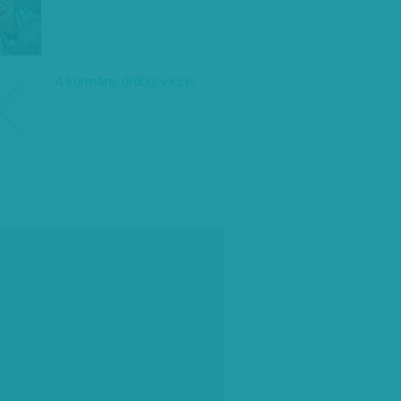
A kormány ördögi viccei
társadalmi célú hirdetés