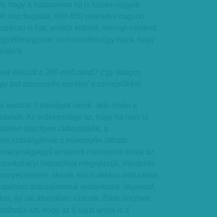
tem, hogy a határaimon túl is képes vagyok
90 nap forgatás, 600-650 jelenettel nagyon
ozitívan is hat, amikor kiderül, mennyi mindent
y egyetlenegyszer sem mentem úgy haza, hogy
indent.
nek készült a 200 első randi? Egy átlagos
gy tud azonosulni ezekkel a szereplőkkel.
 sorozat. Feleségek nézik, akik révén a
llantanak. Az érdekessége az, hogy ha nem is
idéken épp ilyen rádióstúdiók, a
sé szaladgálnak a képernyőn látható
személyiségjegyű emberek mindenhol élnek az
munkahelyi hierarchiát megnézzük, mindenki
 környezetében, akinek nincs akkora önbizalma,
 hatalmas önbizalommal rendelkezik, olyannal,
eket, és aki állandóan változik. Bárki érezheti
olhatja azt, hogy az ő saját anyja is a