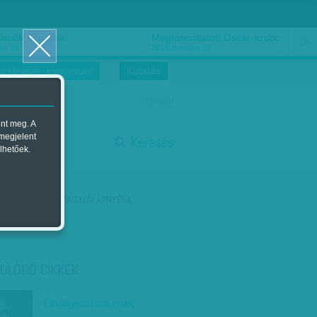
ősnők nőnapra
Megtáncoltatott Oscar-szobor
us 16.
2018. március 16.
i Hírekre, kattintson!
Kutatás
magyar
ent meg. A
start
 megjelent
Keresés
lhetőek.
stop
KÖVETKEZŐ:
A DIADALÍV ÁRNYÉKA
OLÓDÓ CIKKEK
Elhallgatott traumák