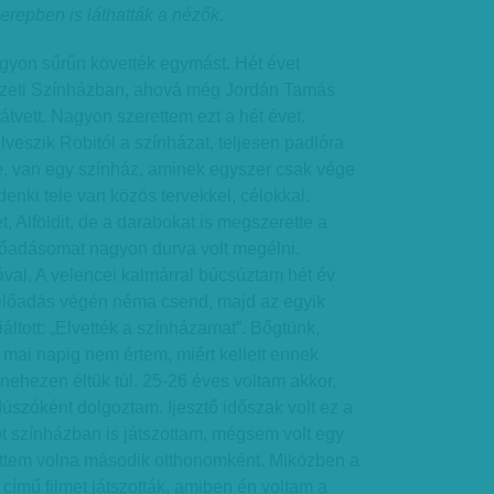
erepben is láthatták a nézők.
gyon sűrűn követték egymást. Hét évet
mzeti Színházban, ahová még Jordán Tamás
is átvett. Nagyon szerettem ezt a hét évet.
lveszik Robitól a színházat, teljesen padlóra
e, van egy színház, aminek egyszer csak vége
nki tele van közös tervekkel, célokkal.
 Alföldit, de a darabokat is megszerette a
lőadásomat nagyon durva volt megélni.
val, A velencei kalmárral búcsúztam hét év
 előadás végén néma csend, majd az egyik
áltott: „Elvették a színházamat”. Bőgtünk,
A mai napig nem értem, miért kellett ennek
ehezen éltük túl. 25-26 éves voltam akkor,
úszóként dolgoztam. Ijesztő időszak volt ez a
t színházban is játszottam, mégsem volt egy
ttem volna második otthonomként. Miközben a
 című filmet játszották, amiben én voltam a