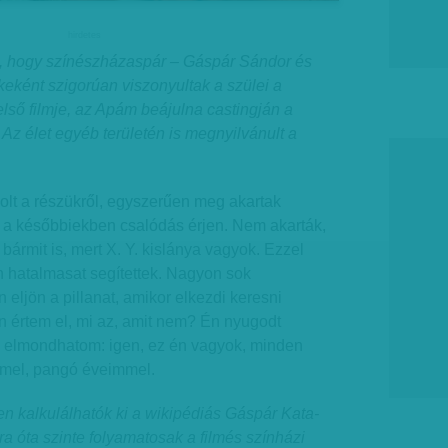
hirdetes
a, hogy színészházaspár – Gáspár Sándor és
keként szigorúan viszonyultak a szülei a
első filmje, az Apám beájulna castingján a
 Az élet egyéb területén is megnyilvánult a
olt a részükről, egyszerűen meg akartak
y a későbbiekben csalódás érjen. Nem akarták,
bármit is, mert X. Y. kislánya vagyok. Ezzel
hatalmasat segítettek. Nagyon sok
 eljön a pillanat, amikor elkezdi keresni
n értem el, mi az, amit nem? Én nyugodt
al elmondhatom: igen, ez én vagyok, minden
mel, pangó éveimmel.
n kalkulálhatók ki a wikipédiás Gáspár Kata-
ra óta szinte folyamatosak a filmés színházi