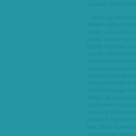
szerepek, számos fősz
– Pedig egy időben na
töltöttem abban a Ne
vett fel, aztán Alföldi 
Amikor kiderült, hogy e
küldött. Gondoljon bel
szakad, miközben minde
Nemcsak a színészeket,
közönség. Az utolsó e
Mohácsi János darabjá
után a Nemzetitől. Az
néző sírós hangon felki
férfiak, nők egyaránt. 
megtörténnie. Nagyon n
ezután két évig szabad
pályámon. Egyszerre ö
hely, ahová hazamehe
mozik az Intim fejlövés