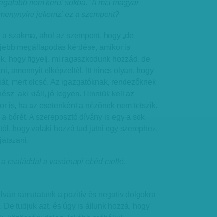
legalább nem kerül sokba.” A mai magyar
t menynyire jellemzi ez a szempont?
 a szakma, ahol az szempont, hogy „de
ljebb megállapodás kérdése, amikor is
k, hogy figyelj, mi ragaszkodunk hozzád, de
ni, amennyit elképzeltél. Itt nincs olyan, hogy
liát, mert olcsó. Az igazgatóknak, rendezőknek
ész, aki kiáll, jó legyen. Hinniük kell az
r is, ha az esetenként a nézőnek nem tetszik.
 a bőrét. A szereposztó dívány is egy a sok
l, hogy valaki hozzá tud jutni egy szerephez,
 játszani.
 a családdal a vasárnapi ebéd mellé,
án rámutatunk a pozitív és negatív dolgokra
De tudjuk azt, és úgy is állunk hozzá, hogy