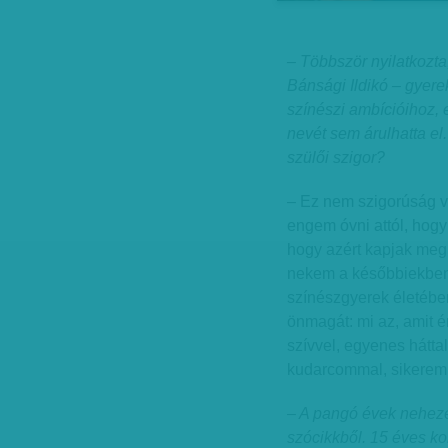
– Többször nyilatkozt
Bánsági Ildikó – gyere
színészi ambícióihoz, 
nevét sem árulhatta el.
szülői szigor?
– Ez nem szigorúság v
engem óvni attól, hog
hogy azért kapjak meg 
nekem a későbbiekben 
színészgyerek életében
önmagát: mi az, amit é
szívvel, egyenes hátt
kudarcommal, sikerem
– A pangó évek neheze
szócikkből. 15 éves ko