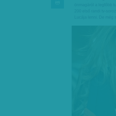
önmagáról a legfőbb t
200 első randi tv-soro
Lucája lenni. De még s