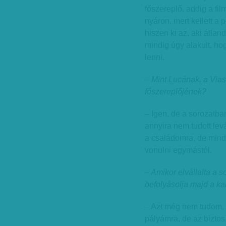
főszereplő, addig a fil
nyáron, mert kellett a
hiszen ki az, aki állan
mindig úgy alakult, h
lenni.
– Mint Lucának, a Vias
főszereplőjének?
– Igen, de a sorozatba
annyira nem tudott lev
a családomra, de min
vonulni egymástól.
– Amikor elvállalta a s
befolyásolja majd a kar
– Azt még nem tudom, 
pályámra, de az bizto