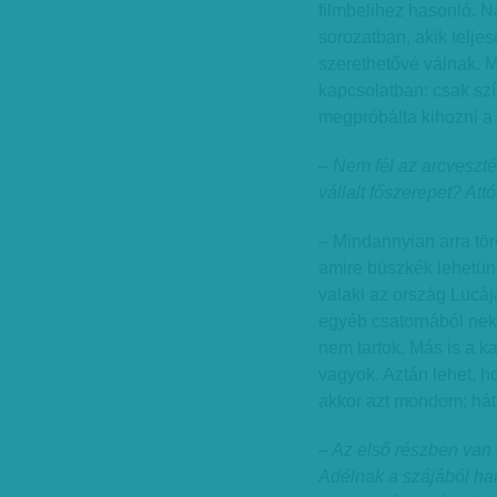
filmbelihez hasonló. N
sorozatban, akik teljes
szerethetővé válnak. M
kapcsolatban: csak sz
megpróbálta kihozni a
– Nem fél az arcveszté
vállalt főszerepet? At
– Mindannyian arra tör
amire büszkék lehetün
valaki az ország Lucá
egyéb csatornából neki 
nem tartok. Más is a k
vagyok. Aztán lehet, h
akkor azt mondom: há
– Az első részben van
Adélnak a szájából han