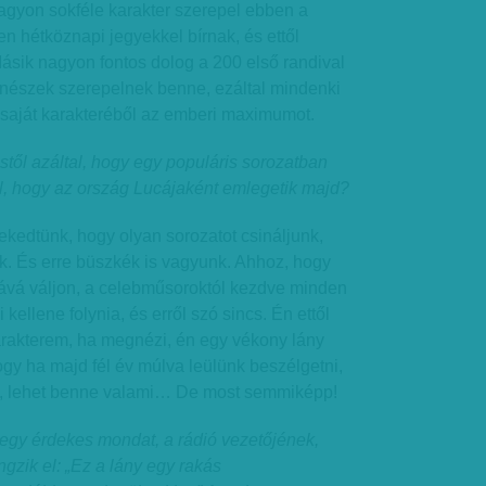
agyon sokféle karakter szerepel ebben a
en hétköznapi jegyekkel bírnak, és ettől
ásik nagyon fontos dolog a 200 első randival
ínészek szerepelnek benne, ezáltal mindenki
 saját karakteréből az emberi maximumot.
stől azáltal, hogy egy populáris sorozatban
tól, hogy az ország Lucájaként emlegetik majd?
ekedtünk, hogy olyan sorozatot csináljunk,
k. És erre büszkék is vagyunk. Ahhoz, hogy
jává váljon, a celebműsoroktól kezdve minden
kellene folynia, és erről szó sincs. Én ettől
arakterem, ha megnézi, én egy vékony lány
ogy ha majd fél év múlva leülünk beszélgetni,
t, lehet benne valami… De most semmiképp!
 egy érdekes mondat, a rádió vezetőjének,
gzik el: „Ez a lány egy rakás