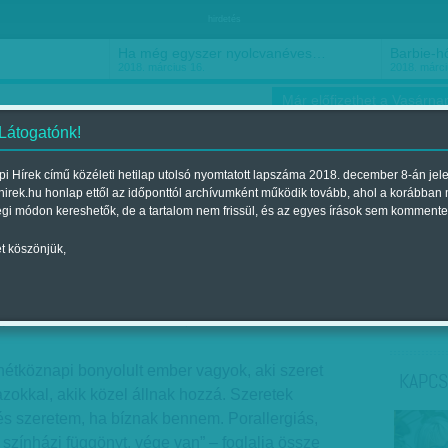
hirdetés
Ha még egyszer nyolcvanéves…
Barbie-h
2018. március 16.
2018. márci
Már előfizethet a Vasárnap
 Látogatónk!
i Hírek című közéleti hetilap utolsó nyomtatott lapszáma 2018. december 8-án jel
hirek.hu honlap ettől az időponttól archívumként működik tovább, ahol a korábban
ókusz
Szerintem
Ízlés
Sport
égi módon kereshetők, de a tartalom nem frissül, és az egyes írások sem kommente
t köszönjük,
n túl
jelent a 2018. december 08.-i lapszámban
 hétköznapi bonyolult ember vagyok, aki szeret
KAPCS
azokkal, akik közel állnak hozzá. Szeretek
és szeretem, ha bíznak bennem. Porallergiás,
 színházi függönyt, vége van” – foglalja össze