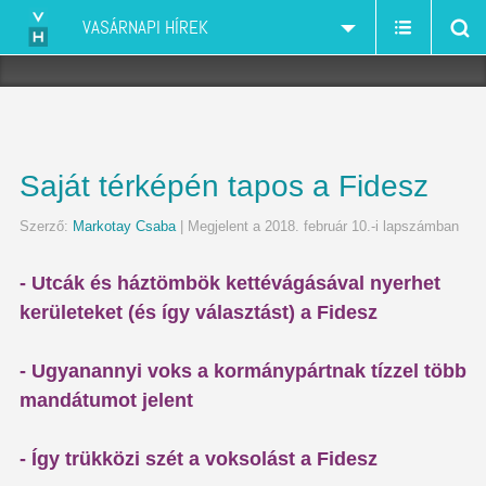
VASÁRNAPI HÍREK
Saját térképén tapos a Fidesz
Szerző:
Markotay Csaba
| Megjelent a 2018. február 10.-i lapszámban
- Utcák és háztömbök kettévágásával nyerhet
kerületeket (és így választást) a Fidesz
- Ugyanannyi voks a kormánypártnak tízzel több
mandátumot jelent
- Így trükközi szét a voksolást a Fidesz