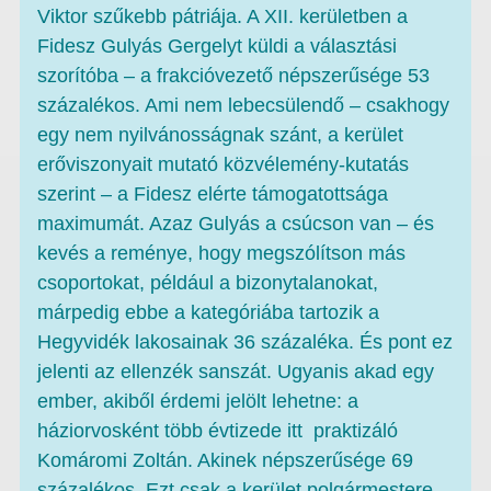
Viktor szűkebb pátriája. A XII. kerületben a
Fidesz Gulyás Gergelyt küldi a választási
szorítóba – a frakcióvezető népszerűsége 53
százalékos. Ami nem lebecsülendő – csakhogy
egy nem nyilvánosságnak szánt, a kerület
erőviszonyait mutató közvélemény-kutatás
szerint – a Fidesz elérte támogatottsága
maximumát. Azaz Gulyás a csúcson van – és
kevés a reménye, hogy megszólítson más
csoportokat, például a bizonytalanokat,
márpedig ebbe a kategóriába tartozik a
Hegyvidék lakosainak 36 százaléka. És pont ez
jelenti az ellenzék sanszát. Ugyanis akad egy
ember, akiből érdemi jelölt lehetne: a
háziorvosként több évtizede itt praktizáló
Komáromi Zoltán. Akinek népszerűsége 69
százalékos. Ezt csak a kerület polgármestere,