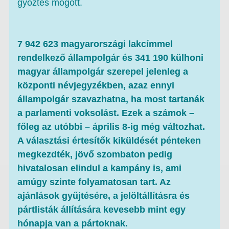
győztes mögött.
7 942 623 magyarországi lakcímmel
rendelkező állampolgár és 341 190 külhoni
magyar állampolgár szerepel jelenleg a
központi névjegyzékben, azaz ennyi
állampolgár szavazhatna, ha most tartanák
a parlamenti voksolást. Ezek a számok –
főleg az utóbbi – április 8-ig még változhat.
A választási értesítők kiküldését pénteken
megkezdték, jövő szombaton pedig
hivatalosan elindul a kampány is, ami
amúgy szinte folyamatosan tart. Az
ajánlások gyűjtésére, a jelöltállításra és
pártlisták állítására kevesebb mint egy
hónapja van a pártoknak.