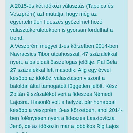
A 2015-ös két időközi választás (Tapolca és
Veszprém) azt mutatja, hogy még az
egyértelműen fideszes győzelmet hozó
választókerületekben is gyorsan fordulhat a
trend.
A Veszprém megyei 1-es körzetben 2014-ben
Navracsics Tibor utcahosszal, 47 százalékkal
nyert, a baloldali összefogás jelöltje, Pál Béla
27 százalékkal lett második. Alig egy évvel
később az időközi választáson viszont a
baloldal által támogatott független jelölt, Kész
Zoltán 9 százalékot vert a fideszes Némedi
Lajosra. Hasonló volt a helyzet pár hónappal
később a veszprémi 3-as körzetben, ahol 2014-
ben fölényesen nyert a fideszes Lasztovicza
Jenő, de az időközin már a jobbikos Rig Lajos