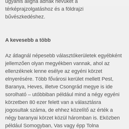
ugyanis aligha adnák nevüket a
térképrajzolgatáshoz és a földrajzi
bűvészkedéshez.
A kevesebb a több
Az átlagnál népesebb választókerületek egyébként
jellemzően olyan megyékben vannak, ahol az
ellenzéknek lenne esélye az egyéni körzet
elnyerésére. Több fővárosi kerület mellett Pest,
Baranya, Heves, illetve Csongrád megye is ide
sorolható – utóbbiban például mind a négy egyéni
körzetben 80 ezer felett van a választásra
jogosultak száma, de ehhez közelítő az érték a
négy baranyai körzet közül háromban is. Eközben
például Somogyban, Vas vagy épp Tolna