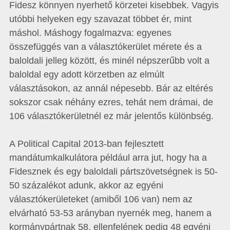
Fidesz könnyen nyerhető körzetei kisebbek. Vagyis
utóbbi helyeken egy szavazat többet ér, mint
máshol. Máshogy fogalmazva: egyenes
összefüggés van a választókerület mérete és a
baloldali jelleg között, és minél népszerűbb volt a
baloldal egy adott körzetben az elmúlt
választásokon, az annál népesebb. Bár az eltérés
sokszor csak néhány ezres, tehát nem drámai, de
106 választókerületnél ez már jelentős különbség.
A Political Capital 2013-ban fejlesztett
mandátumkalkulátora például arra jut, hogy ha a
Fidesznek és egy baloldali pártszövetségnek is 50-
50 százalékot adunk, akkor az egyéni
választókerületeket (amiből 106 van) nem az
elvárható 53-53 arányban nyernék meg, hanem a
kormánypártnak 58, ellenfelének pedig 48 egyéni