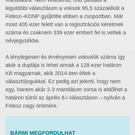
voksolásra. Nem véletlenül, hisz például a
legutóbbi választáson a voksok 95,5 százalékát a
Fidesz–KDNP gyűjtötte ebben a csoportban. Már
most 405 ezer felett van a regisztrációs kérelmek
száma és csaknem 339 ezer embert fel is vettek a
névjegyzékbe.
A ténylegesen és érvényesen voksolók száma így
akár a duplája is lehet annak a 128 ezer határon
túli magyarnak, akik 2014-ben éltek a
választójogukkal. Ez pedig azt jelenti, hogy nem
egy, hanem akár 2-3 mandátum sorsa is eldőlhet a
határon túlról az április 8-i választáson – nyilván a
Fidesz nagy örömére.
BÁRMI MEGFORDULHAT