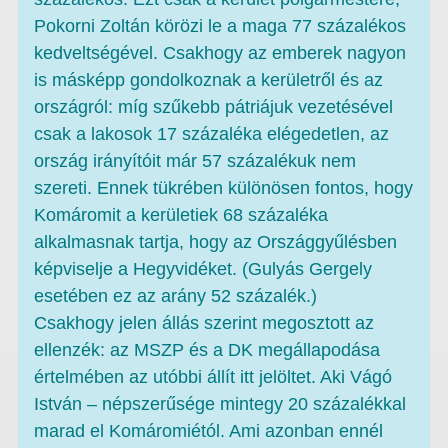
Pokorni Zoltán körözi le a maga 77 százalékos
kedveltségével. Csakhogy az emberek nagyon
is másképp gondolkoznak a kerületről és az
országról: míg szűkebb pátriájuk vezetésével
csak a lakosok 17 százaléka elégedetlen, az
ország irányítóit már 57 százalékuk nem
szereti. Ennek tükrében különösen fontos, hogy
Komáromit a kerületiek 68 százaléka
alkalmasnak tartja, hogy az Országgyűlésben
képviselje a Hegyvidéket. (Gulyás Gergely
esetében ez az arány 52 százalék.)
Csakhogy jelen állás szerint megosztott az
ellenzék: az MSZP és a DK megállapodása
értelmében az utóbbi állít itt jelöltet. Aki Vágó
István – népszerűsége mintegy 20 százalékkal
marad el Komáromiétól. Ami azonban ennél