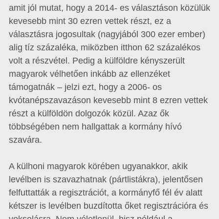
amit jól mutat, hogy a 2014- es választáson közülük
kevesebb mint 30 ezren vettek részt, ez a
választásra jogosultak (nagyjából 300 ezer ember)
alig tíz százaléka, miközben itthon 62 százalékos
volt a részvétel. Pedig a külföldre kényszerült
magyarok vélhetően inkább az ellenzéket
támogatnák – jelzi ezt, hogy a 2006- os
kvótanépszavazáson kevesebb mint 8 ezren vettek
részt a külföldön dolgozók közül. Azaz ők
többségében nem hallgattak a kormány hívó
szavára.
A külhoni magyarok körében ugyanakkor, akik
levélben is szavazhatnak (pártlistákra), jelentősen
felfuttatták a regisztrációt, a kormányfő fél év alatt
kétszer is levélben buzdította őket regisztrációra és