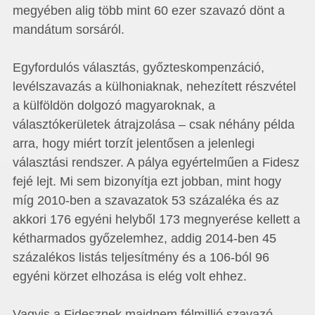
megyében alig több mint 60 ezer szavazó dönt a
mandátum sorsáról.
Egyfordulós választás, győzteskompenzáció,
levélszavazás a külhoniaknak, nehezített részvétel
a külföldön dolgozó magyaroknak, a
választókerületek átrajzolása – csak néhány példa
arra, hogy miért torzít jelentősen a jelenlegi
választási rendszer. A pálya egyértelműen a Fidesz
fejé lejt. Mi sem bizonyítja ezt jobban, mint hogy
míg 2010-ben a szavazatok 53 százaléka és az
akkori 176 egyéni helyből 173 megnyerése kellett a
kétharmados győzelemhez, addig 2014-ben 45
százalékos listás teljesítmény és a 106-ból 96
egyéni körzet elhozása is elég volt ehhez.
Vagyis a Fidesznek majdnem félmillió szavazó