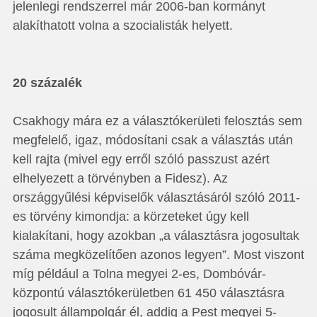
jelenlegi rendszerrel már 2006-ban kormányt
alakíthatott volna a szocialisták helyett.
20 százalék
Csakhogy mára ez a választókerületi felosztás sem
megfelelő, igaz, módosítani csak a választás után
kell rajta (mivel egy erről szóló passzust azért
elhelyezett a törvényben a Fidesz). Az
országgyűlési képviselők választásáról szóló 2011-
es törvény kimondja: a körzeteket úgy kell
kialakítani, hogy azokban „a választásra jogosultak
száma megközelítően azonos legyen”. Most viszont
míg például a Tolna megyei 2-es, Dombóvár-
központú választókerületben 61 450 választásra
jogosult állampolgár él, addig a Pest megyei 5-