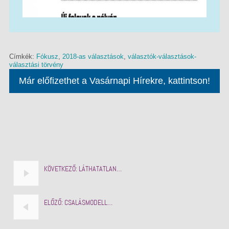
Címkék:
Fókusz
,
2018-as választások
,
választók-választások-
választási törvény
Már előfizethet a Vasárnapi Hírekre, kattintson!
KÖVETKEZŐ:
LÁTHATATLAN…
ELŐZŐ:
CSALÁSMODELL…