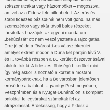
sokszor utcákat vagy háztömböket – megosztva,
amivel az a Fidesz felé billenhetett. Az erős és
stabil fideszes bázisoknál nem volt gond, ha más
szomszédos vagy akár távoli balos részeket
társítottak hozzájuk, az egyéni mandátum
„behúzását” ott nem veszélyeztette a rajzolgatás.
Erre jó példa a fővárosi 1-es választókerület,
amelyet extrém módon a Duna két partján lévő V.
és I., továbbá részben a IX. kerület összevonásával
alakítottak ki. A fideszes többségű I. kerület miatt
így még akkor is hozható a körzet a mostani
kormánypártoknak, ha a Belvárosban jelentősen
erősödne a baloldal. Ugyanígy Pest megyében,
Veszprémben és a Nyugat-Dunántúlon is komplett
baloldali fellegvárakat számoltak fel az
átrajzolással. Érdekesség, hogy a Fidesz a