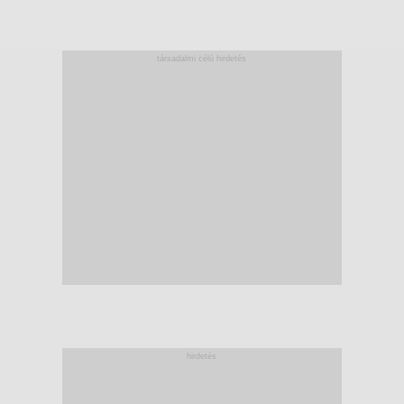
társadalmi célú hirdetés
hirdetés