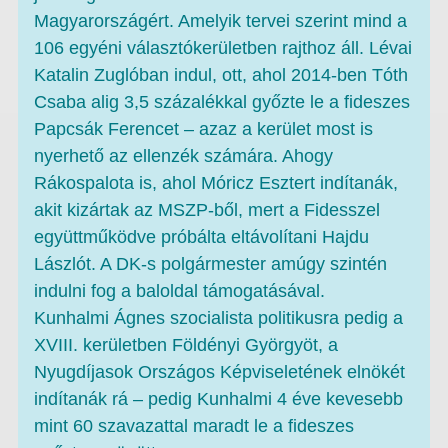
Magyarországért. Amelyik tervei szerint mind a
106 egyéni választókerületben rajthoz áll. Lévai
Katalin Zuglóban indul, ott, ahol 2014-ben Tóth
Csaba alig 3,5 százalékkal győzte le a fideszes
Papcsák Ferencet – azaz a kerület most is
nyerhető az ellenzék számára. Ahogy
Rákospalota is, ahol Móricz Esztert indítanák,
akit kizártak az MSZP-ből, mert a Fidesszel
együttműködve próbálta eltávolítani Hajdu
Lászlót. A DK-s polgármester amúgy szintén
indulni fog a baloldal támogatásával.
Kunhalmi Ágnes szocialista politikusra pedig a
XVIII. kerületben Földényi Györgyöt, a
Nyugdíjasok Országos Képviseletének elnökét
indítanák rá – pedig Kunhalmi 4 éve kevesebb
mint 60 szavazattal maradt le a fideszes