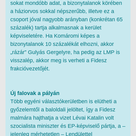
sokat mondóbb adat, a bizonytalanok körében
a háziorvos sokkal népszerűbb, illetve ez a
csoport jóval nagyobb arányban (konkrétan 65
százalék) tartja alkalmasnak a kerület
képviseletére. Ha Komáromi képes a
bizonytalanok 10 százalékát elhozni, akkor
„rázár” Gulyás Gergelyre, ha pedig az LMP is
visszalép, akkor meg is verheti a Fidesz
frakcióvezetőjét.
Új falovak a pályán
Több egyéni választókerületben is elütheti a
győzelemtől a baloldali jelöltet, így a Fidesz
malmára hajthatja a vizet Lévai Katalin volt
szocialista miniszter és EP-képviselő pártja, a –
jelenleg mérhetetlen – Lendülettel