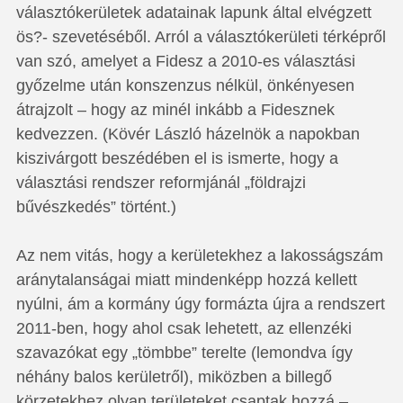
választókerületek adatainak lapunk által elvégzett
ös?- szevetéséből. Arról a választókerületi térképről
van szó, amelyet a Fidesz a 2010-es választási
győzelme után konszenzus nélkül, önkényesen
átrajzolt – hogy az minél inkább a Fidesznek
kedvezzen. (Kövér László házelnök a napokban
kiszivárgott beszédében el is ismerte, hogy a
választási rendszer reformjánál „földrajzi
bűvészkedés” történt.)
Az nem vitás, hogy a kerületekhez a lakosságszám
aránytalanságai miatt mindenképp hozzá kellett
nyúlni, ám a kormány úgy formázta újra a rendszert
2011-ben, hogy ahol csak lehetett, az ellenzéki
szavazókat egy „tömbbe” terelte (lemondva így
néhány balos kerületről), miközben a billegő
körzetekhez olyan területeket csaptak hozzá –