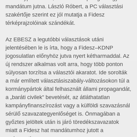
mandátum jutna. László Róbert, a PC választási
szakértője szerint ez jól mutatja a Fidesz
térképrajzolóinak szándékát.
Az EBESZ a legutóbbi választások utáni
jelentésében le is írta, hogy a Fidesz–KDNP
jogosulatlan előnyhöz jutva nyert kétharmaddal. Az
új rendszer alkalmas volt arra, hogy több ponton
súlyosan torzítsa a választói akaratot. Ide sorolták
a már említett választásiszabály-változásokon túl a
kormánypártok által felhasznált állami propagandát,
a „baráti civilek” bevetését, az átláthatatlan
kampányfinanszírozást vagy a külföldi szavazásnál
sérülő szavazategyenlőséget is. Önmagában a
győztes jelöltek után is járó töredékszavazatok
miatt a Fidesz hat mandátumhoz jutott a