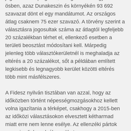
ösben, azaz Dunakeszin és környékén 93 692
szavazat dönt el egy mandátumot. Az országos
átlag csaknem 75 ezer szavazó. A törvény szerint a
választásra jogosultak száma az átlagtól legfeljebb
20 százalékban térhet el, ellenkező esetben a
területi beosztást módosítani kell. Márpedig
jelenleg több választókerületnél is meghaladja az
eltérés a 20 százalékot, sőt a példában említett
legkisebb és legnagyobb kerület közötti eltérés
több mint másfélszeres.
A Fidesz nyilván tisztában van azzal, hogy az
időközben történt népességmozgásokhoz kellett
volna igazítania a térképet, csakhogy a 2015-ben
az időközi választásokon elvesztett kétharmad
miatt erre nem lenne esélye. Az ellenzéki pártok