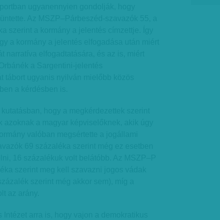
portban ugyanennyien gondolják, hogy
büntette. Az MSZP–Párbeszéd-szavazók 55, a
a szerint a kormány a jelentés címzettje. Így
ogy a kormány a jelentés elfogadása után miért
ját narratíva elfogadtatására, és az is, miért
 Orbánék a Sargentini-jelentés
át tábort ugyanis nyilván mielőbb közös
ben a kérdésben is.
a kutatásban, hogy a megkérdezettek szerint
k azoknak a magyar képviselőknek, akik úgy
kormány valóban megsértette a jogállami
avazók 69 százaléka szerint még ez esetben
olni, 16 százalékuk volt belátóbb. Az MSZP–P
éka szerint meg kell szavazni jogos vádak
 százalék szerint még akkor sem), míg a
lt az arány.
 Intézet arra is, hogy vajon a demokratikus