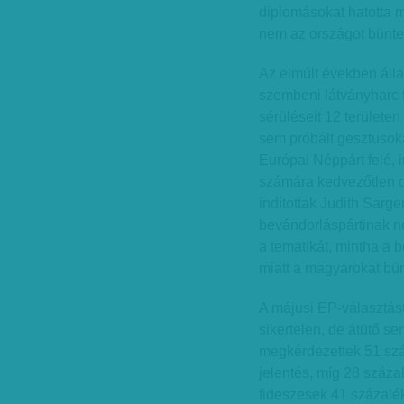
diplomásokat hatotta 
nem az országot büntet
Az elmúlt években álla
szembeni látványharc 
sérüléseit 12 területen
sem próbált gesztusoka
Európai Néppárt felé, 
számára kedvezőtlen 
indítottak Judith Sarge
bevándorláspártinak nev
a tematikát, mintha a
miatt a magyarokat bün
A májusi EP-választást
sikertelen, de átütő s
megkérdezettek 51 száz
jelentés, míg 28 száz
fideszesek 41 százalék