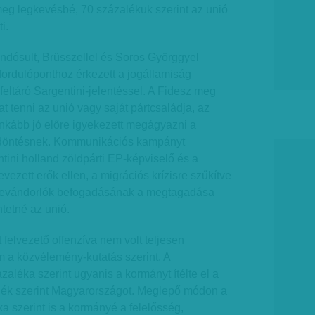
meg legkevésbé, 70 százalékuk szerint az unió
i.
ndósult, Brüsszellel és Soros Györggyel
fordulóponthoz érkezett a jogállamiság
 feltáró Sargentini-jelentéssel. A Fidesz meg
t tenni az unió vagy saját pártcsaládja, az
inkább jó előre igyekezett megágyazni a
döntésnek. Kommunikációs kampányt
ntini holland zöldpárti EP-képviselő és a
ezett erők ellen, a migrációs krízisre szűkítve
 bevándorlók befogadásának a megtagadása
tetné az unió.
 felvezető offenzíva nem volt teljesen
em a közvélemény-kutatás szerint. A
aléka szerint ugyanis a kormányt ítélte el a
alék szerint Magyarországot. Meglepő módon a
a szerint is a kormányé a felelősség,