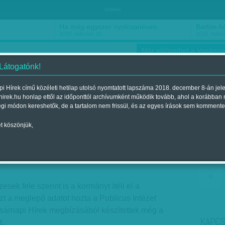
hirdetés
Ha még egyszer nyolcvanéves…
Barbie-h
2018. március 16.
2018. márci
Már előfizethet a Vasárnap
 Látogatónk!
i Hírek című közéleti hetilap utolsó nyomtatott lapszáma 2018. december 8-án jel
hirek.hu honlap ettől az időponttól archívumként működik tovább, ahol a korábban
ókusz
Szerintem
Ízlés
Sport
égi módon kereshetők, de a tartalom nem frissül, és az egyes írások sem kommente
t köszönjük,
őzködheti a Fidesz
egjelent a 2018. szeptember 22.-i lapszámban
esek fele szerint is a kormányt ítéli el a
ezt a meglepő adatot hozta a Publicus Intézet
asárnapi Hírek megbízásából készítettek még a
KAPCS
t.