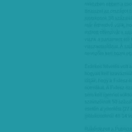
miközben ebben a cso
Brüsszel az országot 
jobbikosok 38 százalék
már érthetővé válik, h
indított offenzívát a sa
viszik a parlament elé
visszautasítását. A saj
nevezőre kell hozni eb
Érdekes felvetés volt 
hogyan kell szavazniu
látják, hogy a Fidesz-
normákat. A Fidesz-sz
sem kell igennel voks
szavazóinak 50 százal
esetén a jelentést (27
jobbikosoknál 48-14 vo
Rákérdezett a Publicus