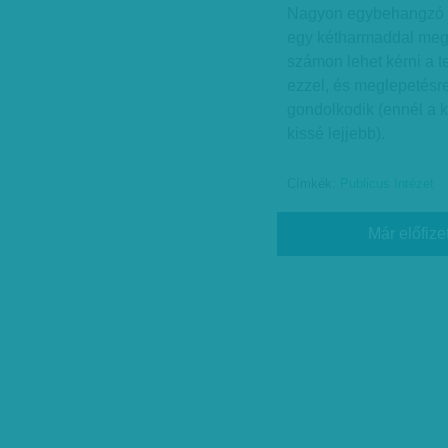
Nagyon egybehangzó v
egy kétharmaddal megv
számon lehet kérni a te
ezzel, és meglepetésre
gondolkodik (ennél a k
kissé lejjebb).
Címkék:
Publicus Intézet
Már előfize