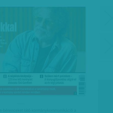
hirdetes
os-bérenceket látó kormánykommunikáció a