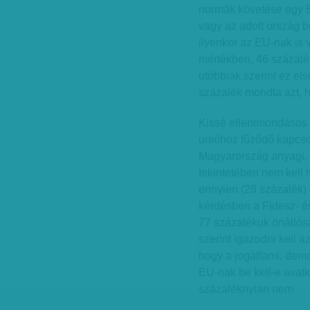
normák követése egy EU
vagy az adott ország 
ilyenkor az EU-nak is 
mértékben, 46 százalék
utóbbiak szerint ez e
százalék mondta azt, h
Kissé ellentmondásos 
unióhoz fűződő kapcsol
Magyarország anyagi, 
tekintetében nem kell
ennyien (28 százalék) 
kérdésben a Fidesz- é
77 százalékuk önállós
szerint igazodni kell a
hogy a jogállami, dem
EU-nak be kell-e avatk
százaléknyian nem