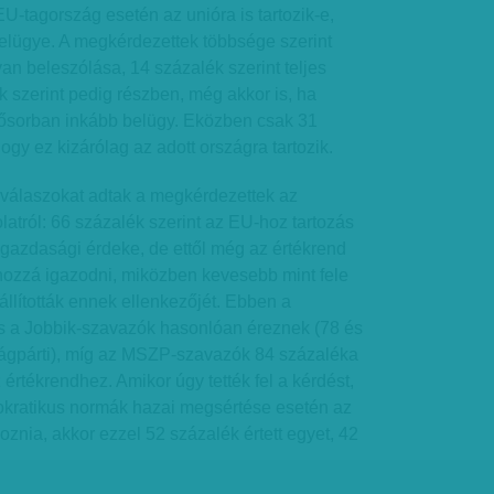
-tagország esetén az unióra is tartozik-e,
belügye. A megkérdezettek többsége szerint
van beleszólása, 14 százalék szerint teljes
 szerint pedig részben, még akkor is, ha
lsősorban inkább belügy. Eközben csak 31
ogy ez kizárólag az adott országra tartozik.
válaszokat adtak a megkérdezettek az
atról: 66 százalék szerint az EU-hoz tartozás
gazdasági érdeke, de ettől még az értékrend
 hozzá igazodni, miközben kevesebb mint fele
állították ennek ellenkezőjét. Ebben a
s a Jobbik-szavazók hasonlóan éreznek (78 és
ágpárti), míg az MSZP-szavazók 84 százaléka
z értékrendhez. Amikor úgy tették fel a kérdést,
okratikus normák hazai megsértése esetén az
oznia, akkor ezzel 52 százalék értett egyet, 42