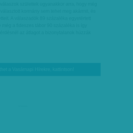
álaszok születtek ugyanakkor arra, hogy még
álasztott kormány sem tehet meg akármit, és
tteit. A válaszadók 89 százaléka egyetértett
 még a fideszes tábor 90 százaléka is így
érdésnél az átlagot a bizonytalanok húzzák
thet a Vasárnapi Hírekre, kattintson!
hirdetés