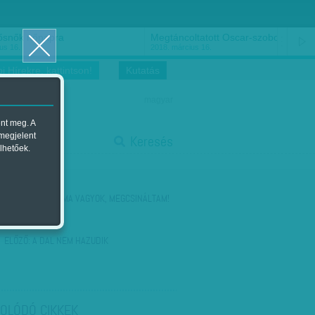
ősnők nőnapra
Megtáncoltatott Oscar-szobor
us 16.
2018. március 16.
i Hírekre, kattintson!
Kutatás
magyar
ent meg. A
start
 megjelent
Keresés
lhetőek.
stop
KÖVETKEZŐ:
ROMA VAGYOK, MEGCSINÁLTAM!
ELŐZŐ:
A DAL NEM HAZUDIK
OLÓDÓ CIKKEK