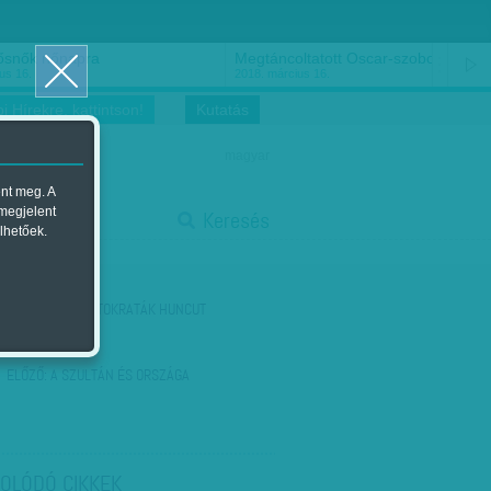
ősnők nőnapra
Megtáncoltatott Oscar-szobor
us 16.
2018. március 16.
i Hírekre, kattintson!
Kutatás
magyar
ent meg. A
start
 megjelent
Keresés
lhetőek.
stop
KÖVETKEZŐ:
AUTOKRATÁK HUNCUT
ELŐZŐ:
A SZULTÁN ÉS ORSZÁGA
OLÓDÓ CIKKEK