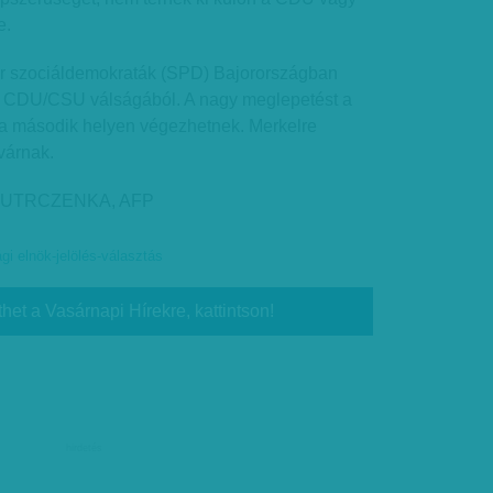
e.
er szociáldemokraták (SPD) Bajorországban
 a CDU/CSU válságából. A nagy meglepetést a
 a második helyen végezhetnek. Merkelre
várnak.
JUTRCZENKA, AFP
gi elnök-jelölés-választás
thet a Vasárnapi Hírekre, kattintson!
hirdetés