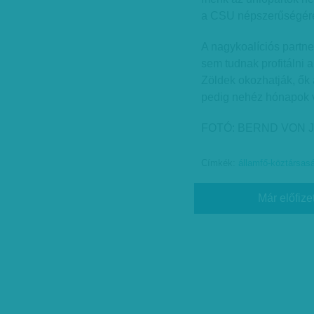
a CSU népszerűségér
A nagykoalíciós partn
sem tudnak profitálni
Zöldek okozhatják, ők
pedig nehéz hónapok 
FOTÓ: BERND VON 
Címkék:
államfő-köztársasá
Már előfize