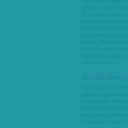
Június végén ugyanis
a CSU-t, legutóbb azo
33 százalékon látta, ami
keresztényszociálisok 
valóságos politikai fö
ahol 1949 óta a tartom
volt, és 1966 óta a pá
koalíciós partnerre u
vagy 36 százalékot sz
kudarccal ér fel.
Bűnbak kereste
A CSU-ban nem várnak 
szóltak, hogy valakivel 
Seehofer lesz. Markus
Merkel kancellár közöt
megállapodás körvonal
szövetségi belügyminisz