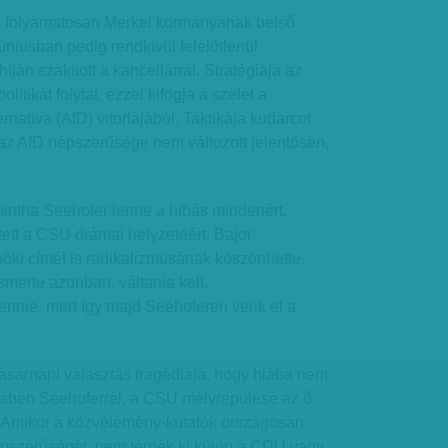
a folyamatosan Merkel kormányának belső
júniusban pedig rendkívül felelőtlenül
híján szakított a kancellárral. Stratégiája az
itikát folytat, ezzel kifogja a szelet a
ernatíva (AfD) vitorlájából. Taktikája kudarcot
 az AfD népszerűsége nem változott jelentősen,
mintha Seehofer lenne a hibás mindenért,
tett a CSU drámai helyzetéért. Bajor
nöki címét is radikalizmusának köszönhette.
merte azonban, váltania kell,
ennie, mert így majd Seehoferen verik el a
asárnapi választás tragédiája, hogy hiába nem
désben Seehoferrel, a CSU mélyrepülése az ő
i. Amikor a közvélemény-kutatók országosan
épszerűségét, nem térnek ki külön a CDU vagy