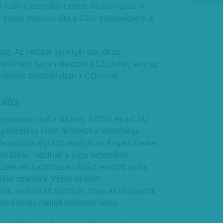
 kiállt a kancellár mellett, és támogatta őt
elején induljon újra a CDU elnökségéért, a
ig. Az október sem ígér sok jót az
vasárnapi bajor választás a CSU-nak, sem az
s Hessen tartományban a CDU-nak.
dulás
agypontra jutott a viszony a CDU és a CSU
g kezelése miatt, felmerült a lehetősége
 felmondja régi szövetségét és Angela Merkel
önállóan indulnak a bajor tartományi
zetesen hatalmas érvágást jelentett volna
lése számára. Végül sikerült
ük, nem kizárt azonban, hogy az uniópártok
ön indulás mellett döntöttek volna.