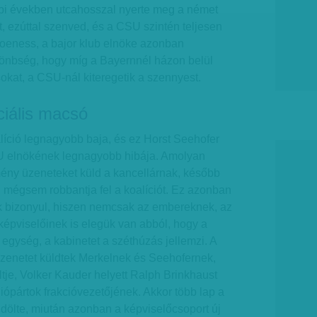
bi években utcahosszal nyerte meg a német
 ezúttal szenved, és a CSU szintén teljesen
Hoeness, a bajor klub elnöke azonban
önbség, hogy míg a Bayernnél házon belül
sokat, a CSU-nál kiteregetik a szennyest.
iális macsó
líció legnagyobb baja, és ez Horst Seehofer
U elnökének legnagyobb hibája. Amolyan
mény üzeneteket küld a kancellárnak, később
 mégsem robbantja fel a koalíciót. Ez azonban
ak bizonyul, hiszen nemcsak az embereknek, az
képviselőinek is elegük van abból, hogy a
egység, a kabinetet a széthúzás jellemzi. A
zenetet küldtek Merkelnek és Seehofernek,
ltje, Volker Kauder helyett Ralph Brinkhaust
iópártok frakcióvezetőjének. Akkor több lap a
dölte, miután azonban a képviselőcsoport új