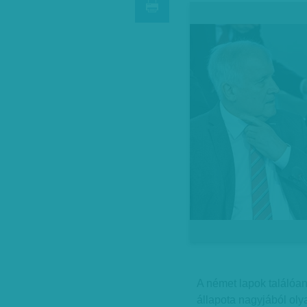
A német lapok találóa
állapota nagyjából oly