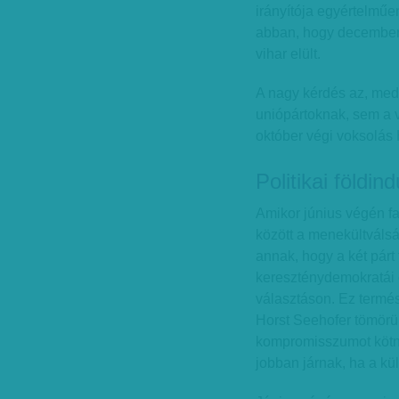
irányítója egyértelműen
abban, hogy december 
vihar elült.
A nagy kérdés az, medd
uniópártoknak, sem a 
október végi voksolá
Politikai földin
Amikor június végén f
között a menekültválsá
annak, hogy a két párt
kereszténydemokratái 
választáson. Ez termés
Horst Seehofer tömörü
kompromisszumot kötni
jobban járnak, ha a kül