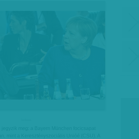
hirdetes
n jegyzik meg: a Bayern München focicsapat
an, mint a Keresztényszociális Unióé (CSU). A