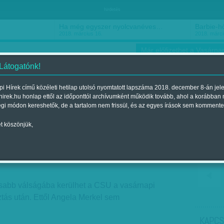
hirdetés
Ha még egyszer nyolcvanéves…
Barbie-h
2018. március 16.
2018. márci
Már előfizethet a Vasárnap
 Látogatónk!
i Hírek című közéleti hetilap utolsó nyomtatott lapszáma 2018. december 8-án jel
hirek.hu honlap ettől az időponttól archívumként működik tovább, ahol a korábban
ókusz
Szerintem
Ízlés
Sport
égi módon kereshetők, de a tartalom nem frissül, és az egyes írások sem kommente
t köszönjük,
a kancellár felett
jelent a 2018. október 13.-i lapszámban
sabb válságába kerülhet a CSU a vasárnapi
ztás után. Ettől Angela Merkel sem
KAPCS