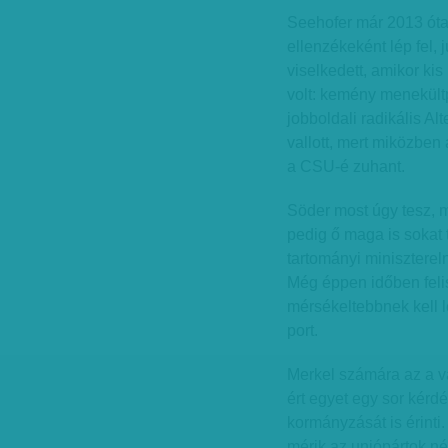
Seehofer már 2013 ót
ellenzékeként lép fel, 
viselkedett, amikor kis 
volt: kemény menekültpol
jobboldali radikális Alt
vallott, mert miközben
a CSU-é zuhant.
Söder most úgy tesz, 
pedig ő maga is sokat 
tartományi miniszterel
Még éppen időben felis
mérsékeltebbnek kell l
port.
Merkel számára az a v
ért egyet egy sor kér
kormányzását is érint
mérik az uniópártok n