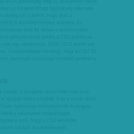
 az INSA ügynökség még 41 százalékon mérte
nban az Infratest dimap ügynökség már csak
 elvileg azt is jelenti, hogy akár a
nélkül is kormányt lehetne alakítani. Ez
ldindulással érne fel abban a tartományban,
ányi miniszterelnök rendre a CSU politikusa
rt csak egy alkalommal, 2008–2013 között volt
talva. Tulajdonképpen mindegy, hogy a CSU 33
erez, bármilyen hármassal kezdődő eredmény
tik
csodát, a kampány utolsó hetei már arról
el akarják vitetni a balhét. S ez a valaki Horst
 Söder tartományi miniszterelnök és Angela
t mintha valamilyen hallgatólagos
azódna arról, hogy a CSU elnökére,
terre hárítják át a felelősséget.