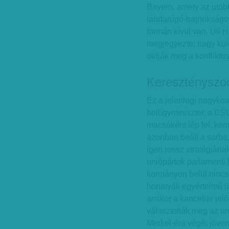
Bayern, amely az utób
labdarúgó-bajnokságot,
formán kívül van. Uli 
megjegyezte: nagy kül
oldják meg a konfliktu
Keresztényszoc
Ez a jelenlegi nagykoa
belügyminiszter, a CS
macsóként lép fel, ke
azonban beáll a sorba,
igen rossz stratégián
uniópártok parlamenti 
kormányon belül nincs 
honatyák egyértelmű ü
amikor a kancellár jelö
választották meg az un
Merkel-éra végét jöven