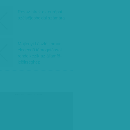
Rossz hírek az európai
szélsőjobboldal számára
Majtényi László immár
elegendő támogatással
rendelkezik az államfő-
jelöltséghez
társadalmi célú hirdetés