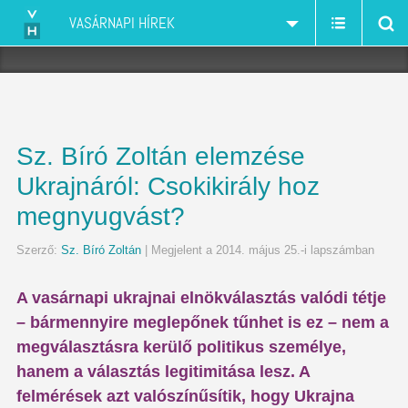
VASÁRNAPI HÍREK
Sz. Bíró Zoltán elemzése
Ukrajnáról: Csokikirály hoz
megnyugvást?
Szerző:
Sz. Bíró Zoltán
| Megjelent a 2014. május 25.-i lapszámban
A vasárnapi ukrajnai elnökválasztás valódi tétje
– bármennyire meglepőnek tűnhet is ez – nem a
megválasztásra kerülő politikus személye,
hanem a választás legitimitása lesz. A
felmérések azt valószínűsítik, hogy Ukrajna