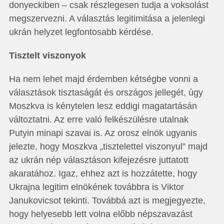
donyeckiben – csak részlegesen tudja a voksolást
megszervezni. A választás legitimitása a jelenlegi
ukrán helyzet legfontosabb kérdése.
Tisztelt viszonyok
Ha nem lehet majd érdemben kétségbe vonni a
választások tisztaságát és országos jellegét, úgy
Moszkva is kénytelen lesz eddigi magatartásán
változtatni. Az erre való felkészülésre utalnak
Putyin minapi szavai is. Az orosz elnök ugyanis
jelezte, hogy Moszkva „tisztelettel viszonyul” majd
az ukrán nép választáson kifejezésre juttatott
akaratához. Igaz, ehhez azt is hozzátette, hogy
Ukrajna legitim elnökének továbbra is Viktor
Janukovicsot tekinti. Továbbá azt is megjegyezte,
hogy helyesebb lett volna előbb népszavazást