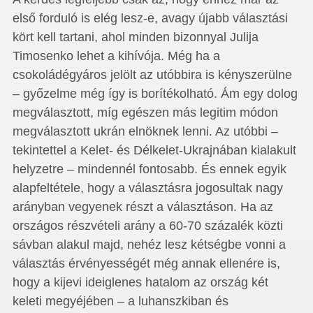
első forduló is elég lesz-e, avagy újabb választási
kört kell tartani, ahol minden bizonnyal Julija
Timosenko lehet a kihívója. Még ha a
csokoládégyáros jelölt az utóbbira is kényszerülne
– győzelme még így is borítékolható. Ám egy dolog
megválasztott, míg egészen más legitim módon
megválasztott ukrán elnöknek lenni. Az utóbbi –
tekintettel a Kelet- és Délkelet-Ukrajnában kialakult
helyzetre – mindennél fontosabb. És ennek egyik
alapfeltétele, hogy a választásra jogosultak nagy
arányban vegyenek részt a választáson. Ha az
országos részvételi arány a 60-70 százalék közti
sávban alakul majd, nehéz lesz kétségbe vonni a
választás érvényességét még annak ellenére is,
hogy a kijevi ideiglenes hatalom az ország két
keleti megyéjében – a luhanszkiban és