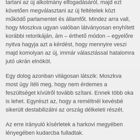
tartani az új alkotmány elfogadásáról, majd ezt
követően megválasztani az új feltételek közt
működő parlamentet és államfőt. Mindez arra vall,
hogy Moszkva ugyan valóban látványosan enyhített
korábbi retorikáján, ám – érthető módon – egyelőre
nyitva hagyja azt a kérdést, hogy mennyire veszi
majd komolyan az új, immár választással hatalomra
jutó ukrán elnököt.
Egy dolog azonban világosan látszik: Moszkva
most úgy ítéli meg, hogy nem érdemes a
feszültséget kívülről tovább szítani. Ennek több oka
is lehet. Egyrészt az, hogy a reméltnél kevésbé
sikerült destabilizálni az ország délkeleti részét.
Az erre irányuló kísérletek a harkovi megyében
lényegében kudarcba fulladtak.