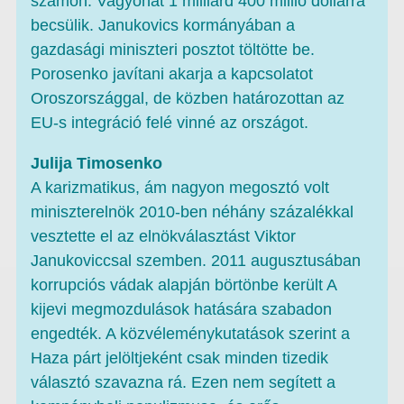
számon. Vagyonát 1 milliárd 400 millió dollárra
becsülik. Janukovics kormányában a
gazdasági miniszteri posztot töltötte be.
Porosenko javítani akarja a kapcsolatot
Oroszországgal, de közben határozottan az
EU-s integráció felé vinné az országot.
Julija Timosenko
A karizmatikus, ám nagyon megosztó volt
miniszterelnök 2010-ben néhány százalékkal
vesztette el az elnökválasztást Viktor
Janukoviccsal szemben. 2011 augusztusában
korrupciós vádak alapján börtönbe került A
kijevi megmozdulások hatására szabadon
engedték. A közvéleménykutatások szerint a
Haza párt jelöltjeként csak minden tizedik
választó szavazna rá. Ezen nem segített a