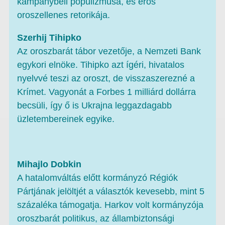
kampánybeli populizmusa, és erős
oroszellenes retorikája.
Szerhij Tihipko
Az oroszbarát tábor vezetője, a Nemzeti Bank
egykori elnöke. Tihipko azt ígéri, hivatalos
nyelvvé teszi az oroszt, de visszaszerezné a
Krímet. Vagyonát a Forbes 1 milliárd dollárra
becsüli, így ő is Ukrajna leggazdagabb
üzletembereinek egyike.
Mihajlo Dobkin
A hatalomváltás előtt kormányzó Régiók
Pártjának jelöltjét a választók kevesebb, mint 5
százaléka támogatja. Harkov volt kormányzója
oroszbarát politikus, az állambiztonsági