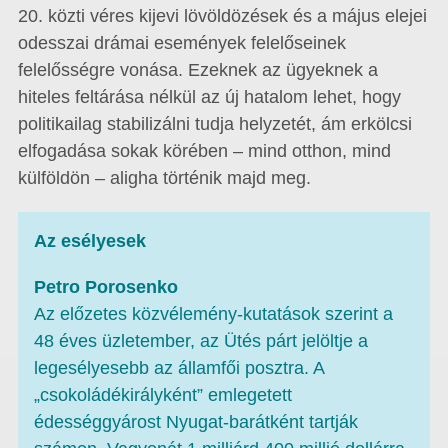
20. közti véres kijevi lövöldözések és a május elejei
odesszai drámai események felelőseinek
felelősségre vonása. Ezeknek az ügyeknek a
hiteles feltárása nélkül az új hatalom lehet, hogy
politikailag stabilizálni tudja helyzetét, ám erkölcsi
elfogadása sokak körében – mind otthon, mind
külföldön – aligha történik majd meg.
Az esélyesek
Petro Porosenko
Az előzetes közvélemény-kutatások szerint a
48 éves üzletember, az Ütés párt jelöltje a
legesélyesebb az államfői posztra. A
„csokoládékirályként” emlegetett
édességgyárost Nyugat-barátként tartják