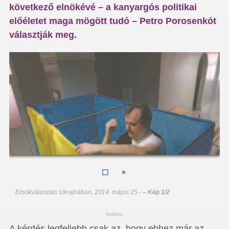
következő elnökévé – a kanyargós politikai
előéletet maga mögött tudó – Petro Porosenkót
választják meg.
Elnökválasztás Ukrajnában, 2014. május 25.
-
– Kép 1/2
hirdetes
A kérdés legfeljebb csak az, hogy ehhez már az