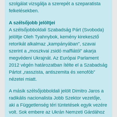
szolgálat vizsgálja a szerepét a szeparatista
felkelésekben.
A szélsőjobb jelöltjei
A szélsőjobboldali Szabadság Párt (Svoboda)
jelöltje Oleh Tyahnybok, kemény kirekesztő
retorikát alkalmaz „kampányában”, szavai
szerint a „moszkvai zsidó maffiától” akarja
megvédeni Ukrajnát. Az Európai Parlament
2012 végén határozatban ítélte el a Szabadság
Pártot „rasszista, antiszemita és xenofób”
nézetei miatt.
A másik szélsőjobboldali jelölt Dimitro Jaros a
radikális nacionalista Jobb Szektor vezetője,
aki a Függetlenség téri tüntetések egyik vezére
volt. Sok embere az Ukrán Nemzeti Gárdához