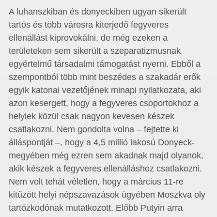
A luhanszkiban és donyeckiben ugyan sikerült
tartós és több városra kiterjedő fegyveres
ellenállást kiprovokálni, de még ezeken a
területeken sem sikerült a szeparatizmusnak
egyértelmű társadalmi támogatást nyerni. Ebből a
szempontból több mint beszédes a szakadár erők
egyik katonai vezetőjének minapi nyilatkozata, aki
azon kesergett, hogy a fegyveres csoportokhoz a
helyiek közül csak nagyon kevesen készek
csatlakozni. Nem gondolta volna – fejtette ki
álláspontját –, hogy a 4,5 millió lakosú Donyeck-
megyében még ezren sem akadnak majd olyanok,
akik készek a fegyveres ellenálláshoz csatlakozni.
Nem volt tehát véletlen, hogy a március 11-re
kitűzött helyi népszavazások ügyében Moszkva oly
tartózkodónak mutatkozott. Előbb Putyin arra