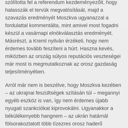
szólította fel a referendum kezdeményezőit, hogy
halasszák el tervük megvalósítását, majd a
szavazás eredményét Moszkva ugyanazzal a
fordulattal kommentálta, mint amivel most fogadni
készül a vasárnapi elnökválasztás eredményét.
Másrészt, a Kreml nyilván érzékeli, hogy nem
érdemes tovább feszíteni a húrt. Haszna kevés,
miközben az ország súlyos reputációs veszteségei
már most is megmutatkoznak az orosz gazdaság
teljesítményében.
Arról már nem is beszélve, hogy Moszkva kezében
– az ukrajnai feszültségek szításán túl – megannyi
egyéb eszköz is van, így nem érdemes újabb
nyugati szankciókat kiprovokálni. Ugyanakkor a
békülékenyebb hangnem – az ukrán határnál
fölsorakoztatott több tízezres orosz haderő