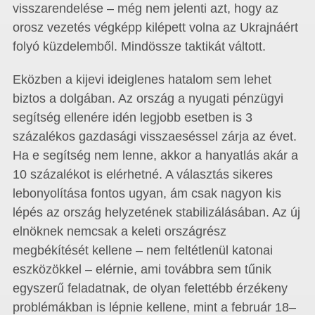
visszarendelése – még nem jelenti azt, hogy az
orosz vezetés végképp kilépett volna az Ukrajnáért
folyó küzdelemből. Mindössze taktikát váltott.
Eközben a kijevi ideiglenes hatalom sem lehet
biztos a dolgában. Az ország a nyugati pénzügyi
segítség ellenére idén legjobb esetben is 3
százalékos gazdasági visszaeséssel zárja az évet.
Ha e segítség nem lenne, akkor a hanyatlás akár a
10 százalékot is elérhetné. A választás sikeres
lebonyolítása fontos ugyan, ám csak nagyon kis
lépés az ország helyzetének stabilizálásában. Az új
elnöknek nemcsak a keleti országrész
megbékítését kellene – nem feltétlenül katonai
eszközökkel – elérnie, ami továbbra sem tűnik
egyszerű feladatnak, de olyan felettébb érzékeny
problémákban is lépnie kellene, mint a február 18–