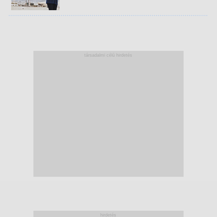
társadalmi célú hirdetés
hirdetés