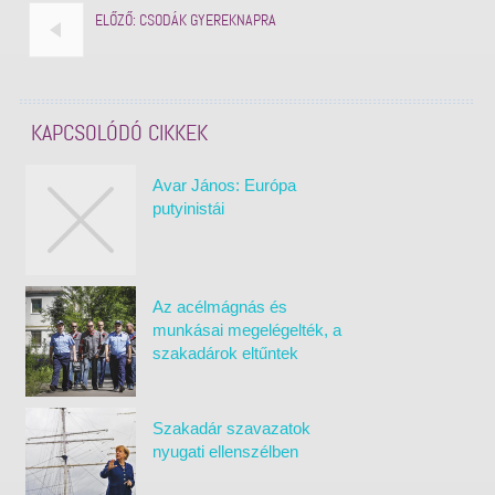
ELŐZŐ:
CSODÁK GYEREKNAPRA
KAPCSOLÓDÓ CIKKEK
Avar János: Európa
putyinistái
Az acélmágnás és
munkásai megelégelték, a
szakadárok eltűntek
Szakadár szavazatok
nyugati ellenszélben