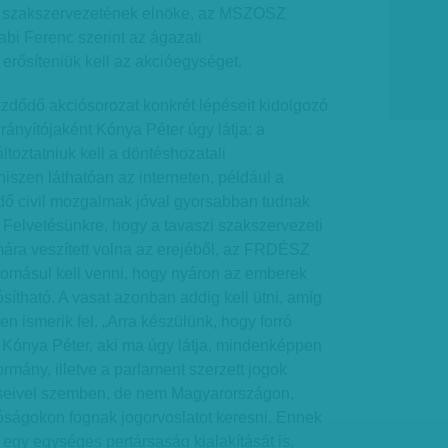
k szakszervezetének elnöke, az MSZOSZ
bi Ferenc szerint az ágazati
erősíteniük kell az akcióegységet.
zdődő akciósorozat konkrét lépéseit kidolgozó
 irányítójaként Kónya Péter úgy látja: a
toztatniuk kell a döntéshozatali
szen láthatóan az interneten, például a
ő civil mozgalmak jóval gyorsabban tudnak
. Felvetésünkre, hogy a tavaszi szakszervezeti
mára veszített volna az erejéből, az FRDÉSZ
domásul kell venni, hogy nyáron az emberek
tható. A vasat azonban addig kell ütni, amíg
ben ismerik fel. „Arra készülünk, hogy forró
 Kónya Péter, aki ma úgy látja, mindenképpen
rmány, illetve a parlament szerzett jogok
téseivel szemben, de nem Magyarországon,
ságokon fognak jogorvoslatot keresni. Ennek
egy egységes pertársaság kialakítását is.