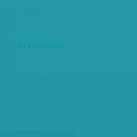
Sztrájk jön
Elmúlt a megosztottság
Ők sem bohócok
társadalmi célú hirdetés