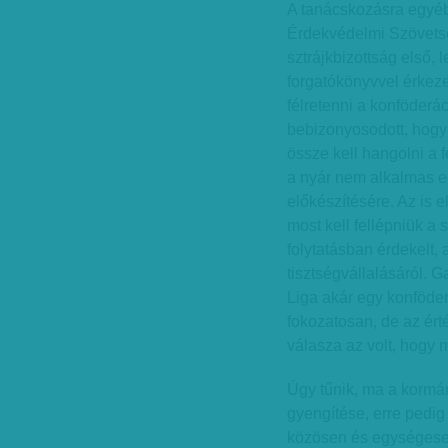
A tanácskozásra egyé
Érdekvédelmi Szövets
sztrájkbizottság első, 
forgatókönyvvel érkeze
félretenni a konföderác
bebizonyosodott, hogy
össze kell hangolni a 
a nyár nem alkalmas e
előkészítésére. Az is 
most kell fellépniük a
folytatásban érdekelt,
tisztségvállalásáról. G
Liga akár egy konföder
fokozatosan, de az ért
válasza az volt, hogy 
Úgy tűnik, ma a kormá
gyengítése, erre pedig
közösen és egységesen