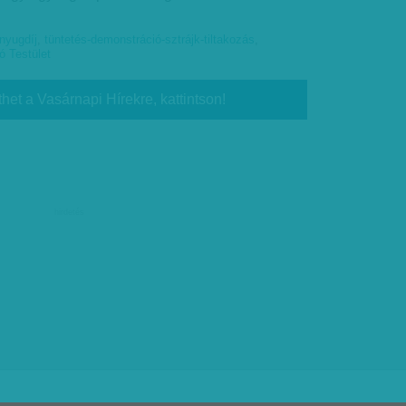
nyugdíj
,
tüntetés-demonstráció-sztrájk-tiltakozás
,
ó Testület
thet a Vasárnapi Hírekre, kattintson!
hirdetés