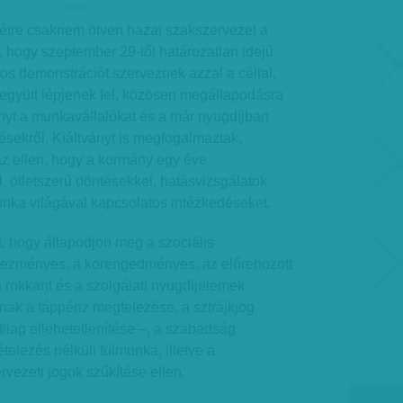
hirdetes
létre csaknem ötven hazai szakszervezet a
k, hogy szeptember 29-től határozatlan idejű
ágos demonstrációt szerveznek azzal a céllal,
együtt lépjenek fel, közösen megállapodásra
nyt a munkavállalókat és a már nyugdíjban
désekről. Kiáltványt is megfogalmaztak,
az ellen, hogy a kormány egy éve
, ötletszerű döntésekkel, hatásvizsgálatok
nka világával kapcsolatos intézkedéseket.
t, hogy állapodjon meg a szociális
vezményes, a korengedményes, az előrehozott
a rokkant és a szolgálati nyugdíjelemek
znak a táppénz megfelezése, a sztrájkjog
tilag ellehetetlenítése –, a szabadság
telezés nélküli túlmunka, illetve a
vezeti jogok szűkítése ellen.