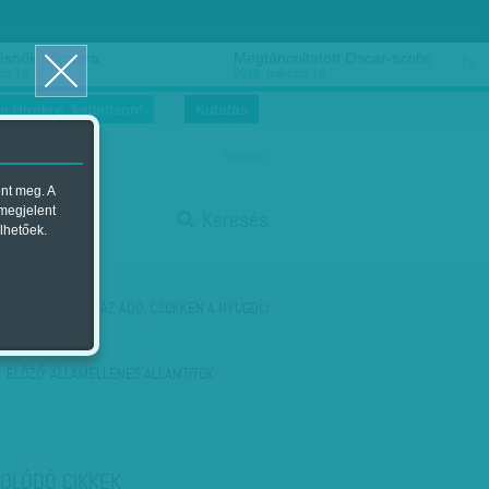
ősnők nőnapra
Megtáncoltatott Oscar-szobor
us 16.
2018. március 16.
i Hírekre, kattintson!
Kutatás
magyar
ent meg. A
start
 megjelent
Keresés
lhetőek.
stop
KÖVETKEZŐ:
NŐ AZ ADÓ, CSÖKKEN A NYUGDÍJ
ELŐZŐ:
ÁLLAMELLENES ÁLLAMTITOK
OLÓDÓ CIKKEK