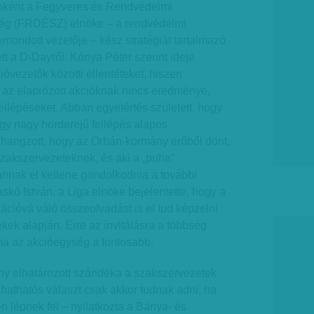
bként a Fegyveres és Rendvédelmi
ég (FRDÉSZ) elnöke – a rendvédelmi
lemondott vezetője – kész stratégiát tartalmazó
tt a D-Dayről. Kónya Péter szerint ideje
ióvezetők közötti ellentéteket, hiszen
 az elaprózott akcióknak nincs eredménye,
fellépéseket. Abban egyetértés született, hogy
gy nagy horderejű fellépés alapos
elhangzott, hogy az Orbán-kormány erőből dönt,
 szakszervezeteknek, és aki a „puha”
 annak el kellene gondolkodnia a további
askó István, a Liga elnöke bejelentette, hogy a
ációvá váló összeolvadást is el tud képzelni
ékek alapján. Erre az invitálásra a többség
ma az akcióegység a fontosabb.
ny elhatározott szándéka a szakszervezetek
 hathatós választ csak akkor tudnak adni, ha
 lépnek fel – nyilatkozta a Bánya- és