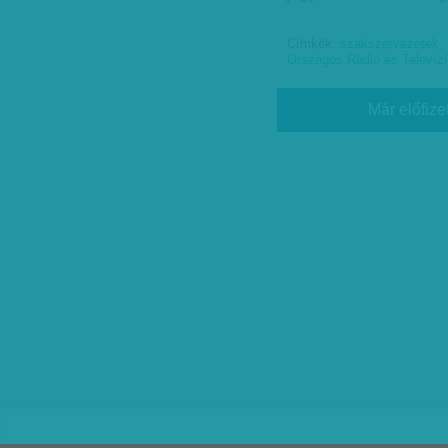
Címkék:
szakszervezetek
,
Országos Rádió és Televízi
Már előfize