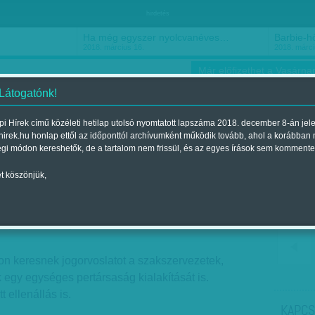
hirdetés
Ha még egyszer nyolcvanéves…
Barbie-h
2018. március 16.
2018. márci
Már előfizethet a Vasárnap
 Látogatónk!
i Hírek című közéleti hetilap utolsó nyomtatott lapszáma 2018. december 8-án jel
hirek.hu honlap ettől az időponttól archívumként működik tovább, ahol a korábban
ókusz
Szerintem
Ízlés
Sport
égi módon kereshetők, de a tartalom nem frissül, és az egyes írások sem kommente
t köszönjük,
ben a szakszervezetek
egjelent a 2011. július 03.-i lapszámban
n keresnek jogorvoslatot a szakszervezetek,
egy egységes pertársaság kialakítását is.
 ellenállás is.
KAPCS