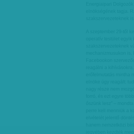
Energiaipari Dolgozó
elnökségének tagja. Ra
szakszervezeteknek is 
A szeptember 29-től ke
operatív testület egyik
szakszervezeteknek vál
mechanizmusukon is, hi
Facebookon szerveződ
reagálni a kihívásokra
erőfelmutatás mintha 
elnöke úgy reagált: tu
nagy része nem mozgósí
forró, és ezt egyre töb
őszünk lesz” – mondta
perre kell menniük a ko
elvételét jelentő dön
hanem nemzetközi bíró
jegyében kezdték meg 