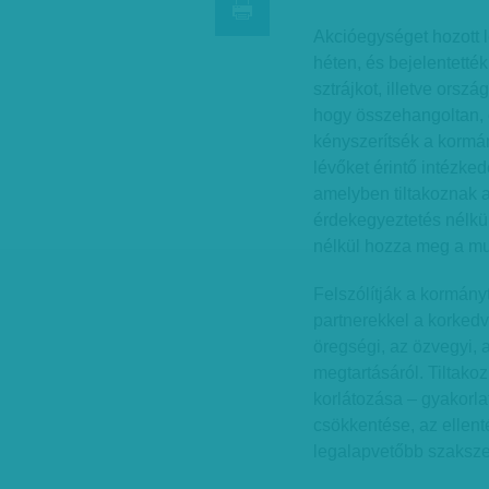
Akcióegységet hozott 
héten, és bejelentetté
sztrájkot, illetve orsz
hogy összehangoltan, 
kényszerítsék a kormá
lévőket érintő intézke
amelyben tiltakoznak 
érdekegyeztetés nélkül
nélkül hozza meg a mu
Felszólítják a kormány
partnerekkel a korked
öregségi, az özvegyi, 
megtartásáról. Tiltako
korlátozása – gyakorla
csökkentése, az ellenté
legalapvetőbb szakszer