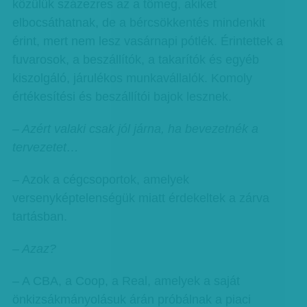
közülük százezres az a tömeg, akiket
elbocsáthatnak, de a bércsökkentés mindenkit
érint, mert nem lesz vasárnapi pótlék. Érintettek a
fuvarosok, a beszállítók, a takarítók és egyéb
kiszolgáló, járulékos munkavállalók. Komoly
értékesítési és beszállítói bajok lesznek.
– Azért valaki csak jól járna, ha bevezetnék a
tervezetet…
– Azok a cégcsoportok, amelyek
versenyképtelenségük miatt érdekeltek a zárva
tartásban.
– Azaz?
– A CBA, a Coop, a Real, amelyek a saját
önkizsákmányolásuk árán próbálnak a piaci