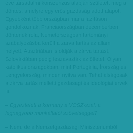
éve társadalmi konszenzus alapján született meg a
döntés, amelyre egy erős gazdaság adott alapot.
Egyébként több országban már a lazításon
gondolkoznak: Franciaországban decemberben
döntenek róla, Németországban tartományi
szabályozásba került a zárva tartás az állami
helyett, Ausztriában is oldják a zárva tartást,
Szlovákiában pedig leszavazták az ötletet. Olyan
katolikus országokban, mint Portugália, Írország és
Lengyelország, minden nyitva van. Tehát álságosak
a zárva tartás melletti gazdasági és ideológiai érvek
is.
– Egyeztetett a kormány a VOSZ-szal, a
legnagyobb munkáltatói szövetséggel?
– Nem, de a Nemzetgazdasági Minisztériumból