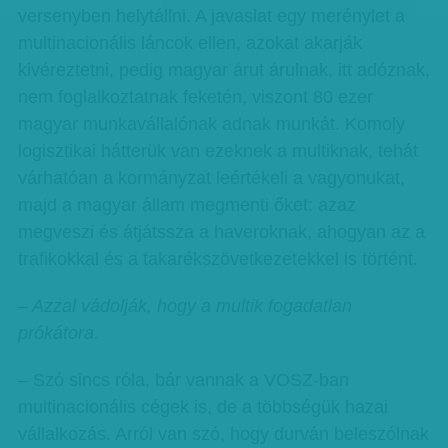
versenyben helytállni. A javaslat egy merénylet a
multinacionális láncok ellen, azokat akarják
kivéreztetni, pedig magyar árut árulnak, itt adóznak,
nem foglalkoztatnak feketén, viszont 80 ezer
magyar munkavállalónak adnak munkát. Komoly
logisztikai hátterük van ezeknek a multiknak, tehát
várhatóan a kormányzat leértékeli a vagyonukat,
majd a magyar állam megmenti őket: azaz
megveszi és átjátssza a haveroknak, ahogyan az a
trafikokkal és a takarékszövetkezetekkel is történt.
– Azzal vádolják, hogy a multik fogadatlan
prókátora.
– Szó sincs róla, bár vannak a VOSZ-ban
multinacionális cégek is, de a többségük hazai
vállalkozás. Arról van szó, hogy durván beleszólnak