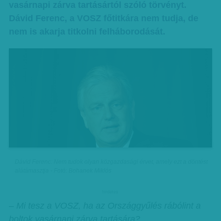
vasárnapi zárva tartásártól szóló törvényt.
Dávid Ferenc, a VOSZ főtitkára nem tudja, de
nem is akarja titkolni felháborodását.
Dávid Ferenc: Nem tudok olyan közgazdasági érvet, amely ezt a döntést
alátámasztja - Fotó: Bohanek Miklós
hirdetes
– Mi tesz a VOSZ, ha az Országgyűlés rábólint a
boltok vasárnapi zárva tartására?