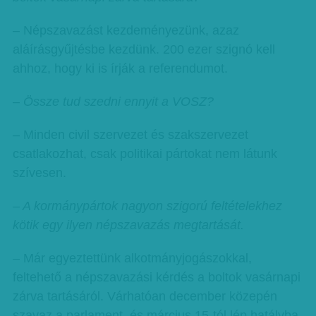
– Népszavazást kezdeményezünk, azaz
aláírásgyűjtésbe kezdünk. 200 ezer szignó kell
ahhoz, hogy ki is írják a referendumot.
– Össze tud szedni ennyit a VOSZ?
– Minden civil szervezet és szakszervezet
csatlakozhat, csak politikai pártokat nem látunk
szívesen.
– A kormánypártok nagyon szigorú feltételekhez
kötik egy ilyen népszavazás megtartását.
– Már egyeztettünk alkotmányjogászokkal,
feltehető a népszavazási kérdés a boltok vasárnapi
zárva tartásáról. Várhatóan december közepén
szavaz a parlament, és március 15-tól lép hatályba