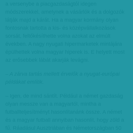
a versenybe a piacgazdaságtól idegen
módszerekkel, amelynek a vásárlók és a dolgozók
látják majd a kárát. Ha a magyar kormány olyan
fontosnak tartotta a kis- és középvállalkozások
sorsát, feltőkésíthette volna azokat az elmúlt
években. A nagy nyugati hipermarketek mintájára
épülhettek volna magyar hiperek is. E helyett most
az erősebbek lábát akarják levágni.
– A zárva tartás mellett érvelők a nyugat-európai
példákat említik.
– Igen, de mind sántít. Például a német gazdaság
olyan messze van a magyartól, mintha a
futballteljesítményt hasonlítanánk össze. A német
és a magyar futball annyiban hasonlít, hogy zöld a
fű. Ráadásul Ausztriában és Németországban 50