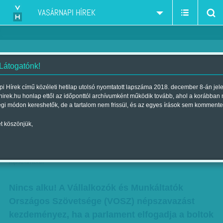
VASÁRNAPI HÍREK
 Látogatónk!
Dávid Ferenc: Vonják vissza a
i Hírek című közéleti hetilap utolsó nyomtatott lapszáma 2018. december 8-án jel
hirek.hu honlap ettől az időponttól archívumként működik tovább, ahol a korábban
törvényt! - Százezres
égi módon kereshetők, de a tartalom nem frissül, és az egyes írások sem kommente
elbocsátást hozhat a
t köszönjük,
boltbezárás
Szerző:
Krausz Viktória
| Megjelent a 2014. december 07.-i
lapszámban
Nincs alku! A Vállalkozók és Munkáltatók
Országos Szövetsége (VOSZ) népszavazást
kezdeményez, ha a parlament elfogadja a boltok