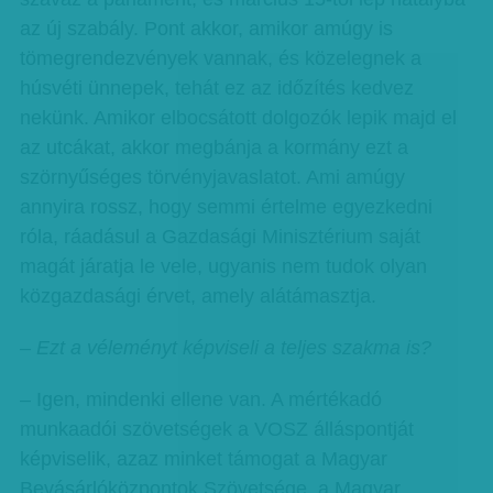
az új szabály. Pont akkor, amikor amúgy is
tömegrendezvények vannak, és közelegnek a
húsvéti ünnepek, tehát ez az időzítés kedvez
nekünk. Amikor elbocsátott dolgozók lepik majd el
az utcákat, akkor megbánja a kormány ezt a
szörnyűséges törvényjavaslatot. Ami amúgy
annyira rossz, hogy semmi értelme egyezkedni
róla, ráadásul a Gazdasági Minisztérium saját
magát járatja le vele, ugyanis nem tudok olyan
közgazdasági érvet, amely alátámasztja.
– Ezt a véleményt képviseli a teljes szakma is?
– Igen, mindenki ellene van. A mértékadó
munkaadói szövetségek a VOSZ álláspontját
képviselik, azaz minket támogat a Magyar
Bevásárlóközpontok Szövetsége, a Magyar