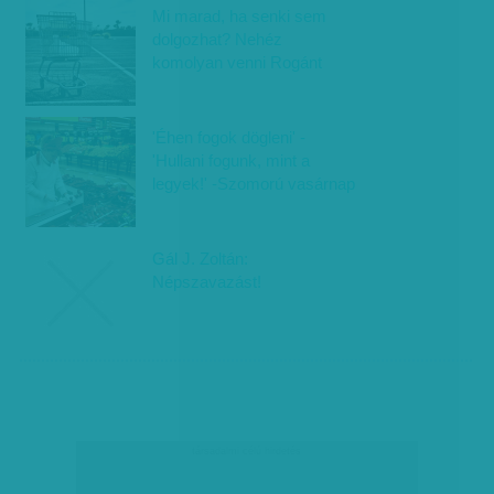
Mi marad, ha senki sem
dolgozhat? Nehéz
komolyan venni Rogánt
'Éhen fogok dögleni' -
'Hullani fogunk, mint a
legyek!' -Szomorú vasárnap
Gál J. Zoltán:
Népszavazást!
társadalmi célú hirdetés