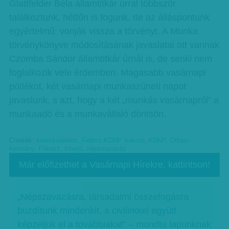
Glattfelder Béla államtitkár úrral többször
találkoztunk, hétfőn is fogunk, de az álláspontunk
egyértelmű: vonják vissza a törvényt. A Munka
törvénykönyve módosításának javaslatai ott vannak
Czomba Sándor államtitkár úrnál is, de senki nem
foglalkozik vele érdemben. Magasabb vasárnapi
pótlékot, két vasárnapi munkaszüneti napot
javaslunk, s azt, hogy a két „munkás vasárnapról” a
munkaadó és a munkavállaló döntsön.
Címkék:
kereskedelem
,
Fidesz-KDNP frakció
,
KDNP
,
Orbán-
kormány
,
Fókusz
,
Interjú
,
népszavazás
Már előfizethet a Vasárnapi Hírekre, kattintson!
„Népszavazásra, társadalmi összefogásra
buzdítunk mindenkit, a civilekkel együtt
képzeljük el a továbbiakat” – mondta lapunknak