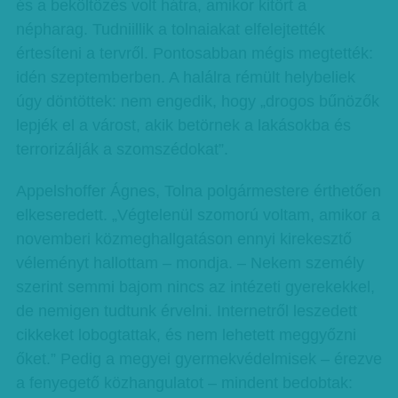
és a beköltözés volt hátra, amikor kitört a
népharag. Tudniillik a tolnaiakat elfelejtették
értesíteni a tervről. Pontosabban mégis megtették:
idén szeptemberben. A halálra rémült helybeliek
úgy döntöttek: nem engedik, hogy „drogos bűnözők
lepjék el a várost, akik betörnek a lakásokba és
terrorizálják a szomszédokat”.
Appelshoffer Ágnes, Tolna polgármestere érthetően
elkeseredett. „Végtelenül szomorú voltam, amikor a
novemberi közmeghallgatáson ennyi kirekesztő
véleményt hallottam – mondja. – Nekem személy
szerint semmi bajom nincs az intézeti gyerekekkel,
de nemigen tudtunk érvelni. Internetről leszedett
cikkeket lobogtattak, és nem lehetett meggyőzni
őket.” Pedig a megyei gyermekvédelmisek – érezve
a fenyegető közhangulatot – mindent bedobtak: