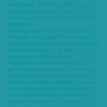
Ami bizonyos: Tolna aláírásgyűjtő akciója
jelzésértékű. A társadalom továbbra sincs
felkészülve arra, hogy az ismeretlen dolgokkal
megbirkózzon.
Márpedig a kitagolás mindaddig félelmetes
dolog lehet, amíg megfelelő kommunikációval
nem sikerül megismertetni az emberekkel ezen
intézmények lényegét, az ott élők
személyiségét, eltérő szükségleteit.
Nagyjából 18 ezren vannak jelenleg a
gyermekvédelmi rendszerben. A cél az lenne,
hogy mindannyian a lehető legjobb ellátást
kaphassák, amelynek alapfeltétele, hogy minél
kisebb, családiasabb otthonokban, illetve
nevelőcsaládoknál élhessenek. Ha már igazi
családjukat nélkülözniük kell, otthonra