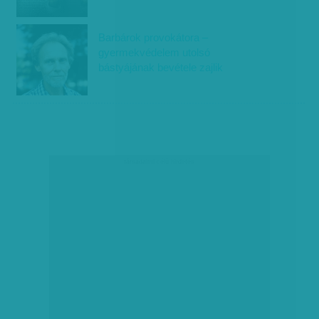
Barbárok provokátora –
gyermekvédelem utolsó
bástyájának bevétele zajlik
társadalmi célú hirdetés