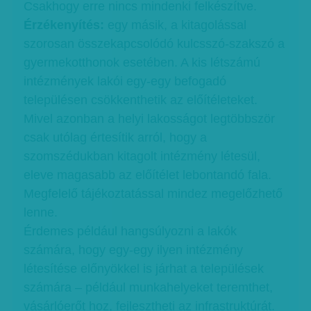
Csakhogy erre nincs mindenki felkészítve.
Érzékenyítés:
egy másik, a kitagolással
szorosan összekapcsolódó kulcsszó-szakszó a
gyermekotthonok esetében. A kis létszámú
intézmények lakói egy-egy befogadó
településen csökkenthetik az előítéleteket.
Mivel azonban a helyi lakosságot legtöbbször
csak utólag értesítik arról, hogy a
szomszédukban kitagolt intézmény létesül,
eleve magasabb az előítélet lebontandó fala.
Megfelelő tájékoztatással mindez megelőzhető
lenne.
Érdemes például hangsúlyozni a lakók
számára, hogy egy-egy ilyen intézmény
létesítése előnyökkel is járhat a települések
számára – például munkahelyeket teremthet,
vásárlóerőt hoz, fejlesztheti az infrastruktúrát.