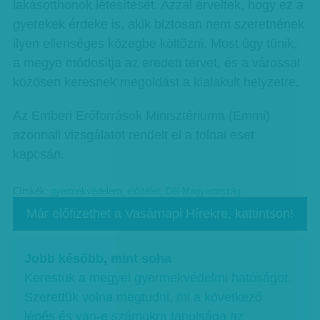
lakásotthonok létesítését. Azzal érveltek, hogy ez a
gyerekek érdeke is, akik biztosan nem szeretnének
ilyen ellenséges közegbe költözni. Most úgy tűnik,
a megye módosítja az eredeti tervet, és a várossal
közösen keresnek megoldást a kialakult helyzetre.
Az Emberi Erőforrások Minisztériuma (Emmi)
azonnali vizsgálatot rendelt el a tolnai eset
kapcsán.
Címkék:
gyermekvédelem
,
előítélet
,
Dél-Magyarország
Már előfizethet a Vasárnapi Hírekre, kattintson!
Jobb később, mint soha
Kerestük a megyei gyermekvédelmi hatóságot.
Szerettük volna megtudni, mi a következő
lépés és van-e számukra tanulsága az