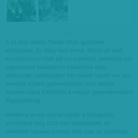
hirdetes
A 11 ezer lakosú Tolnán ritkán gyűjtenek
aláírásokat. És főleg nem ennyit. Rövid idő alatt
ezerhétszázan írták alá azt a petíciót, amelyben két
úgynevezett lakásotthon kialakítása ellen
tiltakoznak. Voltaképpen két családi házról van szó,
amelybe a faddi gyermekotthon húsz lakóját
szerette volna költöztetni a megyei gyermekvédelmi
főigazgatóság.
Minden a tervek szerint zajlott: a támogatási
szerződést még 2013-ban megkötötték, és
nekiláttak házakat keresni. Már csak az átalakítás