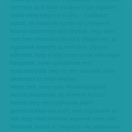
mert nem az ő általa eladásra kínált ingatlant
vették volna meg erre a célra – hadjáratot
indított, és sikeresen tüzelte fel a helyieket.
Máshol viszont épp attól tartottak, hogy azért,
mert ilyen intézmény létesül a településen, az
ingatlanok elvesztik az értéküket. Olyan is
előfordult, hogy a helyi orvos szított ellenséges
hangulatot, mivel szerződését nem
hosszabbították meg és nem szerették volna
alkalmazni az intézményben.
Ahány hely, annyi eset. Általánosságban
viszont elmondható: az emberek hosszú-
hosszú ideig nem találkoztak állami
gondozottakkal épp azért, mert a gyakorlat az
volt, hogy minél kevésbé legyenek szem előtt.
Mostanra viszont az integráció vált ajánlatossá.