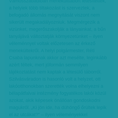
Vámosszabadiban menekülttábort létesítettek,
a helyiek több tiltakozást is szerveztek, a
befogadó állomás megnyitását viszont nem
sikerült megakadályozniuk. Megmérgezik a
vizünket, megerőszakolják a lányainkat, a bűn
tanyájává változtatják környezetünket – ilyen
véleménnyel voltak előzetesen az érkező
menekültekről. A helyi polgármester, Réti
Csaba lapunknak akkor azt mesélte, leginkább
azért féltek, mert jóformán semmilyen
tájékoztatást nem kaptak a létesülő táborról.
Szilvásváradon is hasonló volt a helyzet, ott
lakóotthonokban szerették volna elhelyezni a
bélapátfalvai intézmény fogyatékos lakói közül
azokat, akik képesek önállóan gondoskodni
magukról. „Ki jön ide, ha dühöngő őrültek lepik
el az utcákat?” – ilyen véleményekkel