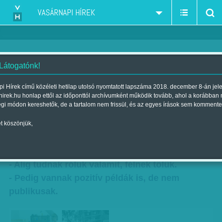
VASÁRNAPI HÍREK
 Látogatónk!
Százszoros túlerő
i Hírek című közéleti hetilap utolsó nyomtatott lapszáma 2018. december 8-án jel
hirek.hu honlap ettől az időponttól archívumként működik tovább, ahol a korábban
Szerzők:
Diószegi-Horváth Nóra
,
Kövesdi Péter
,
Munkatársainktól
|
égi módon kereshetők, de a tartalom nem frissül, és az egyes írások sem kommente
Megjelent a 2014. december 07.-i lapszámban
t köszönjük,
17 ezer állami gondozott költözne emberibb
környezetbe.
- Alig tudnak róluk valamit, félnek tőlük.
- Pedig vannak pozitív példák is, de nem
publikusak.