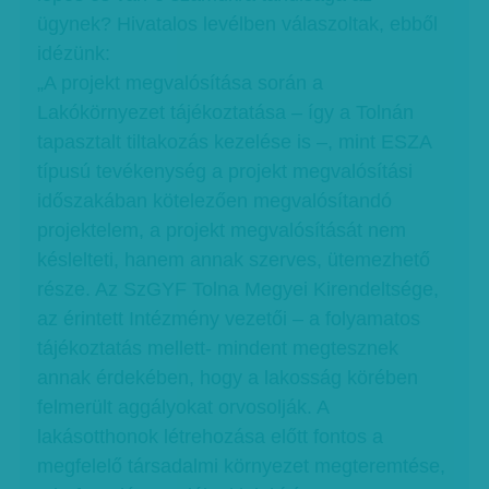
ügynek? Hivatalos levélben válaszoltak, ebből
idézünk:
„A projekt megvalósítása során a
Lakókörnyezet tájékoztatása – így a Tolnán
tapasztalt tiltakozás kezelése is –, mint ESZA
típusú tevékenység a projekt megvalósítási
időszakában kötelezően megvalósítandó
projektelem, a projekt megvalósítását nem
késlelteti, hanem annak szerves, ütemezhető
része. Az SzGYF Tolna Megyei Kirendeltsége,
az érintett Intézmény vezetői – a folyamatos
tájékoztatás mellett- mindent megtesznek
annak érdekében, hogy a lakosság körében
felmerült aggályokat orvosolják. A
lakásotthonok létrehozása előtt fontos a
megfelelő társadalmi környezet megteremtése,