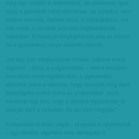
még egy rendőrt is felléptettek, aki elmondta, igaz,
hogy a gyerekek néha elszöknek, de olyankor nem
betörni mennek, hanem haza, a családjukhoz. Ha
van nekik. A tolnaiak azonban hajthatatlanok
maradtak. Élőlánccal fenyegetőztek arra az esetre,
ha a gyerekeket mégis odaköltöztetnék.
„Ha egy éve megkeresnek minket, tudtunk volna
segíteni – állítja a polgármester. – Akkor közösen
kerestünk volna ingatlanokat, a gyerekeket
elhoztuk volna a városba, hogy ismerjék meg őket.
Beszélgetni kellett volna az emberekkel. Most
mindenki úgy érzi, hogy a döntést egyszerűen le
akarják tolni a torkukon, és azt nem hagyják.”
A képviselő-testület végül – engedve a nyomásnak
– úgy döntött, egyelőre nem támogatja a