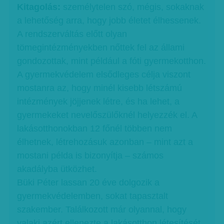
Kitagolás:
személytelen szó, mégis, sokaknak
a lehetőség arra, hogy jobb életet élhessenek.
A rendszerváltás előtt olyan
tömegintézményekben nőttek fel az állami
gondozottak, mint például a fóti gyermekotthon.
A gyermekvédelem elsődleges célja viszont
mostanra az, hogy minél kisebb létszámú
intézmények jöjjenek létre, és ha lehet, a
gyermekeket nevelőszülőknél helyezzék el. A
lakásotthonokban 12 főnél többen nem
élhetnek, létrehozásuk azonban – mint azt a
mostani példa is bizonyítja – számos
akadályba ütközhet.
Büki Péter lassan 20 éve dolgozik a
gyermekvédelemben, sokat tapasztalt
szakember. Találkozott már olyannal, hogy
valaki azért ellenezte a lakásotthon létesítését,