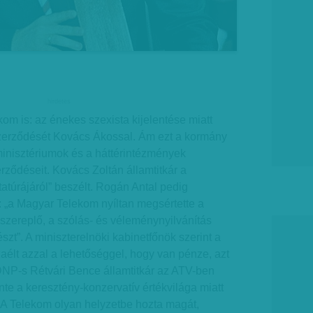
hirdetes
kom is: az énekes szexista kijelentése miatt
zerződését Kovács Ákossal. Ám ezt a kormány
minisztériumok és a háttérintézmények
ződéseit. Kovács Zoltán államtitkár a
túrájáról” beszélt. Rogán Antal pedig
a: „a Magyar Telekom nyíltan megsértette a
zereplő, a szólás- és véleménynyilvánítás
szt”. A miniszterelnöki kabinetfőnök szerint a
élt azzal a lehetőséggel, hogy van pénze, azt
KDNP-s Rétvári Bence államtitkár az ATV-ben
nte a keresztény-konzervatív értékvilága miatt
„A Telekom olyan helyzetbe hozta magát,