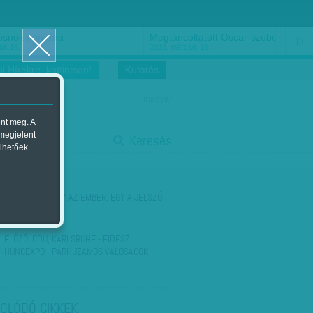
ősnők nőnapra
Megtáncoltatott Oscar-szobor
us 16.
2018. március 16.
i Hírekre, kattintson!
Kutatás
magyar
ent meg. A
start
 megjelent
Keresés
lhetőek.
stop
KÖVETKEZŐ:
EGY AZ EMBER, EGY A JELSZÓ
ELŐZŐ:
CDU, KARLSRUHE - FIDESZ,
HUNGEXPO - PÁRHUZAMOS VALÓSÁGOK
OLÓDÓ CIKKEK