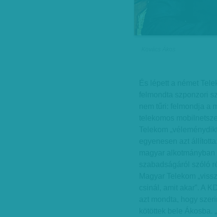
Kovács Ákos
És lépett a német Tele
felmondta szponzori s
nem tűri: felmondja a 
telekomos mobilnetszer
Telekom „véleménydikta
egyenesen azt állított
magyar alkotmányban s
szabadságáról szóló ré
Magyar Telekom „vissza
csinál, amit akar”. A 
azt mondta, hogy szeri
kötöttek bele Ákosba. 