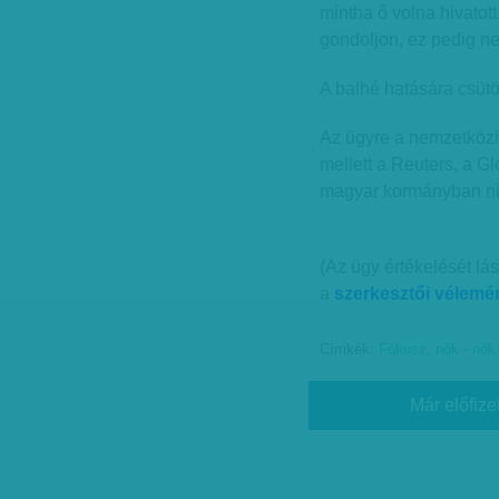
mintha ő volna hivato
gondoljon, ez pedig ne
A balhé hatására csütö
Az ügyre a nemzetközi 
mellett a Reuters, a Gl
magyar kormányban nin
(Az ügy értékelését lá
a
szerkesztői vélemén
Címkék:
Fókusz
,
nők - nők
Már előfize