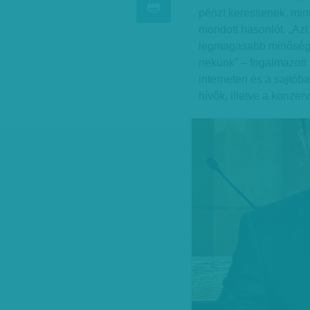
pénzt keressenek, mint
mondott hasonlót. „Az
legmagasabb minőségé
nekünk” – fogalmazott 
interneten és a sajtó
hívők, illetve a konzer