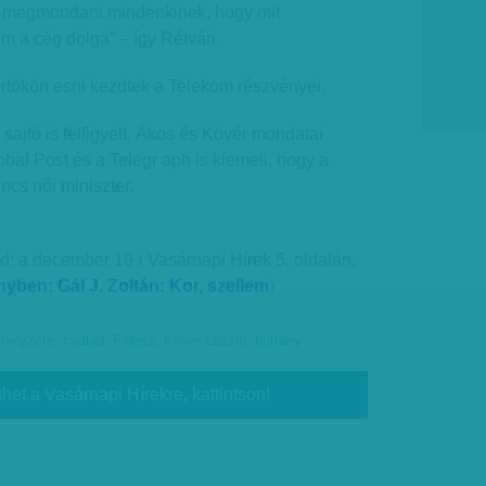
tt megmondani mindenkinek, hogy mit
m a cég dolga” – így Rétvári.
rtökön esni kezdtek a Telekom részvényei.
sajtó is felfigyelt. Ákos és Kövér mondatai
obal Post és a Telegr aph is kiemeli, hogy a
cs női miniszter.
sd: a december 19-i Vasárnapi Hírek 5. oldalán,
yben: Gál J. Zoltán: Kor, szellem
)
 helyzete
,
család
,
Fidesz
,
Kövér László
,
botrány
thet a Vasárnapi Hírekre, kattintson!