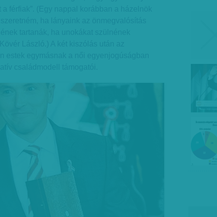
 a férfiak”. (Egy nappal korábban a házelnök
t szeretném, ha lányaink az önmegvalósítás
nek tartanák, ha unokákat szülnének
Kövér László.) A két kiszólás után az
ban estek egymásnak a női egyenjogúságban
vatív családmodell támogatói.