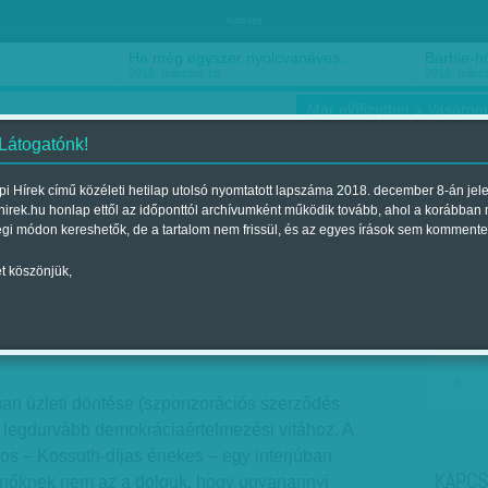
hirdetés
Ha még egyszer nyolcvanéves…
Barbie-h
2018. március 16.
2018. márci
Már előfizethet a Vasárnap
 Látogatónk!
i Hírek című közéleti hetilap utolsó nyomtatott lapszáma 2018. december 8-án jel
hirek.hu honlap ettől az időponttól archívumként működik tovább, ahol a korábban
ókusz
Szerintem
Ízlés
Sport
égi módon kereshetők, de a tartalom nem frissül, és az egyes írások sem kommente
t köszönjük,
, Telekom
Megjelent a 2015. december 26.-i lapszámban
n üzleti döntése (szponzorációs szerződés
a legdurvább demokráciaértelmezési vitához. A
kos – Kossuth-díjas énekes – egy interjúban
KAPCS
„a nőknek nem az a dolguk, hogy ugyanannyi