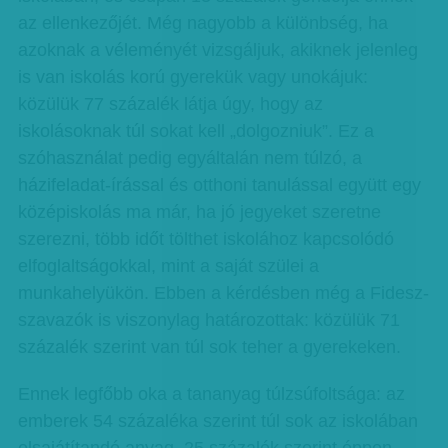
az ellenkezőjét. Még nagyobb a különbség, ha
azoknak a véleményét vizsgáljuk, akiknek jelenleg
is van iskolás korú gyerekük vagy unokájuk:
közülük 77 százalék látja úgy, hogy az
iskolásoknak túl sokat kell „dolgozniuk”. Ez a
szóhasználat pedig egyáltalán nem túlzó, a
házifeladat-írással és otthoni tanulással együtt egy
középiskolás ma már, ha jó jegyeket szeretne
szerezni, több időt tölthet iskolához kapcsolódó
elfoglaltságokkal, mint a saját szülei a
munkahelyükön. Ebben a kérdésben még a Fidesz-
szavazók is viszonylag határozottak: közülük 71
százalék szerint van túl sok teher a gyerekeken.
Ennek legfőbb oka a tananyag túlzsúfoltsága: az
emberek 54 százaléka szerint túl sok az iskolában