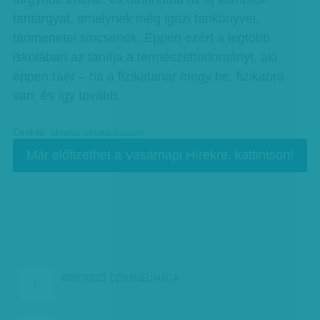
tantárgyat, amelynek még igazi tankönyvei,
tanmenetei sincsenek. Éppen ezért a legtöbb
iskolában az tanítja a természettudományt, aki
éppen ráér – ha a fizikatanár megy be, fizikaóra
van, és így tovább.
Címkék:
oktatás-oktatáskutatók
Már előfizethet a Vasárnapi Hírekre, kattintson!
KÖVETKEZŐ:
DZSUNGELHARC A…