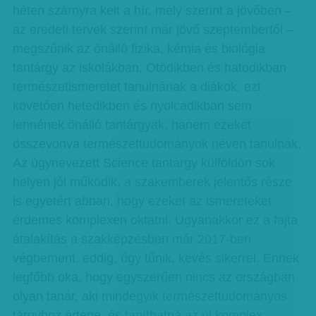
héten szárnyra kelt a hír, mely szerint a jövőben –
az eredeti tervek szerint már jövő szeptembertől –
megszűnik az önálló fizika, kémia és biológia
tantárgy az iskolákban. Ötödikben és hatodikban
természetismeretet tanulnának a diákok, ezt
követően hetedikben és nyolcadikban sem
lennének önálló tantárgyak, hanem ezeket
összevonva természettudományok néven tanulnák.
Az úgynevezett Science tantárgy külföldön sok
helyen jól működik, a szakemberek jelentős része
is egyetért abban, hogy ezeket az ismereteket
érdemes komplexen oktatni. Ugyanakkor ez a fajta
átalakítás a szakképzésben már 2017-ben
végbement, eddig, úgy tűnik, kevés sikerrel. Ennek
legfőbb oka, hogy egyszerűen nincs az országban
olyan tanár, aki mindegyik természettudományos
tárgyhoz értene, és taníthatná az új komplex