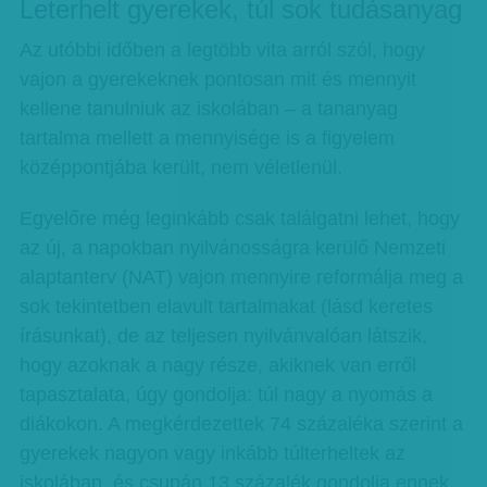
Leterhelt gyerekek, túl sok tudásanyag
Az utóbbi időben a legtöbb vita arról szól, hogy
vajon a gyerekeknek pontosan mit és mennyit
kellene tanulniuk az iskolában – a tananyag
tartalma mellett a mennyisége is a figyelem
középpontjába került, nem véletlenül.
Egyelőre még leginkább csak találgatni lehet, hogy
az új, a napokban nyilvánosságra kerülő Nemzeti
alaptanterv (NAT) vajon mennyire reformálja meg a
sok tekintetben elavult tartalmakat (lásd keretes
írásunkat), de az teljesen nyilvánvalóan látszik,
hogy azoknak a nagy része, akiknek van erről
tapasztalata, úgy gondolja: túl nagy a nyomás a
diákokon. A megkérdezettek 74 százaléka szerint a
gyerekek nagyon vagy inkább túlterheltek az
iskolában, és csupán 13 százalék gondolja ennek