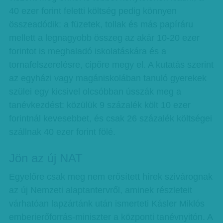
40 ezer forint feletti költség pedig könnyen
összeadódik: a füzetek, tollak és más papíráru
mellett a legnagyobb összeg az akár 10-20 ezer
forintot is meghaladó iskolatáskára és a
tornafelszerelésre, cipőre megy el. A kutatás szerint
az egyházi vagy magániskolában tanuló gyerekek
szülei egy kicsivel olcsóbban ússzák meg a
tanévkezdést: közülük 9 százalék költ 10 ezer
forintnál kevesebbet, és csak 26 százalék költségei
szállnak 40 ezer forint fölé.
Jön az új NAT
Egyelőre csak meg nem erősített hírek szivárognak
az új Nemzeti alaptantervről, aminek részleteit
várhatóan lapzártánk után ismerteti Kásler Miklós
emberierőforrás-miniszter a központi tanévnyitón. A