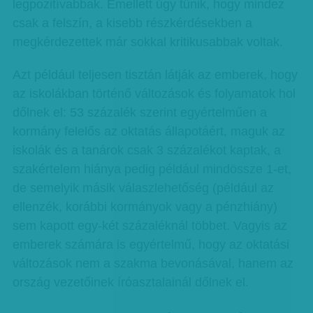
legpozitívabbak. Emellett úgy tűnik, hogy mindez
csak a felszín, a kisebb részkérdésekben a
megkérdezettek már sokkal kritikusabbak voltak.
Azt például teljesen tisztán látják az emberek, hogy
az iskolákban történő változások és folyamatok hol
dőlnek el: 53 százalék szerint egyértelműen a
kormány felelős az oktatás állapotáért, maguk az
iskolák és a tanárok csak 3 százalékot kaptak, a
szakértelem hiánya pedig például mindössze 1-et,
de semelyik másik válaszlehetőség (például az
ellenzék, korábbi kormányok vagy a pénzhiány)
sem kapott egy-két százaléknál többet. Vagyis az
emberek számára is egyértelmű, hogy az oktatási
változások nem a szakma bevonásával, hanem az
ország vezetőinek íróasztalainál dőlnek el.