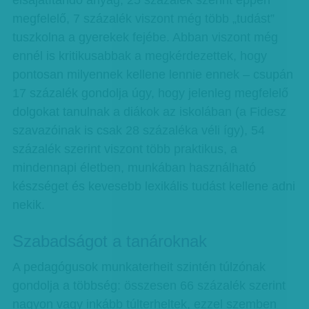
elsajátítandó anyag, 25 százalék szerint éppen
megfelelő, 7 százalék viszont még több „tudást”
tuszkolna a gyerekek fejébe. Abban viszont még
ennél is kritikusabbak a megkérdezettek, hogy
pontosan milyennek kellene lennie ennek – csupán
17 százalék gondolja úgy, hogy jelenleg megfelelő
dolgokat tanulnak a diákok az iskolában (a Fidesz
szavazóinak is csak 28 százaléka véli így), 54
százalék szerint viszont több praktikus, a
mindennapi életben, munkában használható
készséget és kevesebb lexikális tudást kellene adni
nekik.
Szabadságot a tanároknak
A pedagógusok munkaterheit szintén túlzónak
gondolja a többség: összesen 66 százalék szerint
nagyon vagy inkább túlterheltek, ezzel szemben