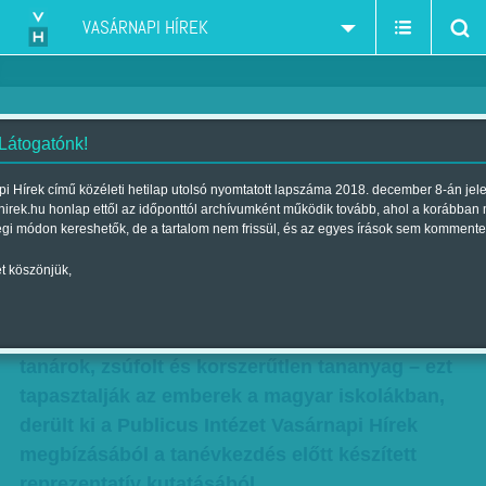
VASÁRNAPI HÍREK
 Látogatónk!
Több szabadságot, kevesebb
i Hírek című közéleti hetilap utolsó nyomtatott lapszáma 2018. december 8-án jel
hirek.hu honlap ettől az időponttól archívumként működik tovább, ahol a korábban
terhet
égi módon kereshetők, de a tartalom nem frissül, és az egyes írások sem kommente
Szerző:
F. Szabó Kata
| Megjelent a 2018. szeptember 01.-i
t köszönjük,
lapszámban
Agyonhajszolt gyerekek, túlterhelt és alulfizetett
tanárok, zsúfolt és korszerűtlen tananyag – ezt
tapasztalják az emberek a magyar iskolákban,
derült ki a Publicus Intézet Vasárnapi Hírek
megbízásából a tanévkezdés előtt készített
reprezentatív kutatásából.