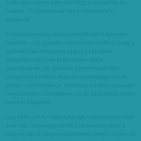
azok, akik szerint nem ettől függ a színvonal, és
további 17 százaléknak nincs véleménye a
kérdésről.
A Fidesz-kormány tankönyvpolitikáját is kevesen
helyeslik – 26 százalék szerint van rendben, hogy a
tanárok csak korlátozott számú (a jövőben
várhatóan már csak kettő) könyv közül
választhatnak, 58 százalék szerint ennél több
mozgásteret kellene engedni a pedagógusoknak
ebben a tekintetben is. Kizárólag a Fidesz szavazói
megosztottak a kérdésben: 41-41 százalékot kapott
mindkét álláspont.
Úgy tűnik, azt is hiába sulykolja a kormánypárt már
évek óta, hogy nagymértékű béremelést adott a
tanároknak. A megkérdezetteknek mégis csupán 26