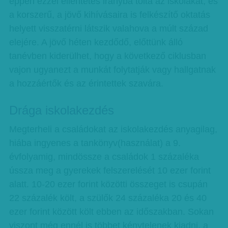
éppen ezzel ellentétes irányba tolta az iskolákat, és
a korszerű, a jövő kihívásaira is felkészítő oktatás
helyett visszatérni látszik valahova a múlt század
elejére. A jövő héten kezdődő, előttünk álló
tanévben kiderülhet, hogy a következő ciklusban
vajon ugyanezt a munkát folytatják vagy hallgatnak
a hozzáértők és az érintettek szavára.
Drága iskolakezdés
Megterheli a családokat az iskolakezdés anyagilag,
hiába ingyenes a tankönyv(használat) a 9.
évfolyamig, mindössze a családok 1 százaléka
ússza meg a gyerekek felszerelését 10 ezer forint
alatt. 10-20 ezer forint közötti összeget is csupán
22 százalék költ, a szülők 24 százaléka 20 és 40
ezer forint között költ ebben az időszakban. Sokan
viszont még ennél is többet kénytelenek kiadni, a