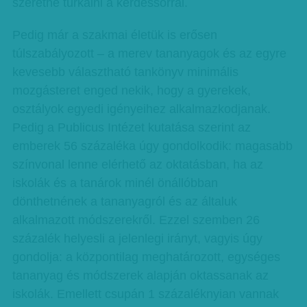
szeretne turkálni a kérdéssorral.
Pedig már a szakmai életük is erősen
túlszabályozott – a merev tananyagok és az egyre
kevesebb választható tankönyv minimális
mozgásteret enged nekik, hogy a gyerekek,
osztályok egyedi igényeihez alkalmazkodjanak.
Pedig a Publicus Intézet kutatása szerint az
emberek 56 százaléka úgy gondolkodik: magasabb
színvonal lenne elérhető az oktatásban, ha az
iskolák és a tanárok minél önállóbban
dönthetnének a tananyagról és az általuk
alkalmazott módszerekről. Ezzel szemben 26
százalék helyesli a jelenlegi irányt, vagyis úgy
gondolja: a központilag meghatározott, egységes
tananyag és módszerek alapján oktassanak az
iskolák. Emellett csupán 1 százaléknyian vannak