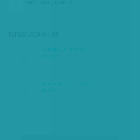
ELŐZŐ:
NÁLUNK SZITOKSZÓ…
KAPCSOLÓDÓ CIKKEK
Dobálják, mint a forró
krumplit
Rosszul fest a szakképzés
jövője
társadalmi célú hirdetés