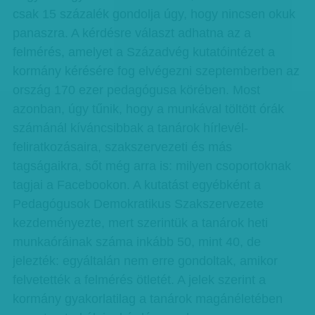
csak 15 százalék gondolja úgy, hogy nincsen okuk
panaszra. A kérdésre választ adhatna az a
felmérés, amelyet a Századvég kutatóintézet a
kormány kérésére fog elvégezni szeptemberben az
ország 170 ezer pedagógusa körében. Most
azonban, úgy tűnik, hogy a munkával töltött órák
számánál kíváncsibbak a tanárok hírlevél-
feliratkozásaira, szakszervezeti és más
tagságaikra, sőt még arra is: milyen csoportoknak
tagjai a Facebookon. A kutatást egyébként a
Pedagógusok Demokratikus Szakszervezete
kezdeményezte, mert szerintük a tanárok heti
munkaóráinak száma inkább 50, mint 40, de
jelezték: egyáltalán nem erre gondoltak, amikor
felvetették a felmérés ötletét. A jelek szerint a
kormány gyakorlatilag a tanárok magánéletében