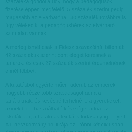
százaléka gondolja úgy, hogy a pedagógusok
fizetése éppen megfelelő, 5 százalék szerint pedig
magasabb az elvárhatónál. 40 százalék továbbra is
úgy vélekedik, a pedagógusbérek az elvárható
szint alatt vannak.
A mérleg ismét csak a Fidesz szavazóinál billen át:
42 százalékuk szerint pont eleget keresnek a
tanárok, és csak 27 százalék szerint érdemelnének
ennél többet.
A kutatásból egyértelműen kiderül: az emberek
nagyobb része több szabadságot adna a
tanároknak, és kevésbé terhelné le a gyerekeket,
akinek több használható készséget adna az
iskolákban, a hatalmas lexikális tudásanyag helyett.
A Fideszkormány politikája az utóbbi két ciklusban