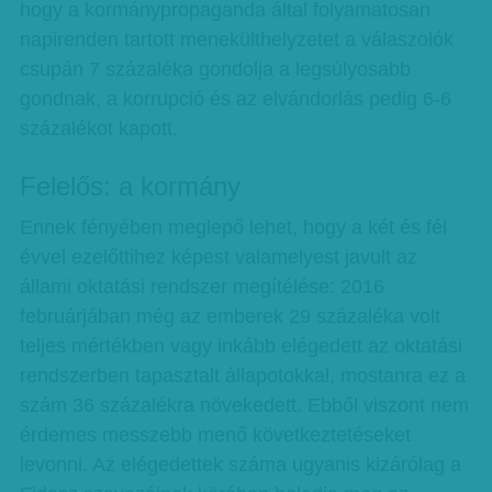
hogy a kormánypropaganda által folyamatosan
napirenden tartott menekülthelyzetet a válaszolók
csupán 7 százaléka gondolja a legsúlyosabb
gondnak, a korrupció és az elvándorlás pedig 6-6
százalékot kapott.
Felelős: a kormány
Ennek fényében meglepő lehet, hogy a két és fél
évvel ezelőttihez képest valamelyest javult az
állami oktatási rendszer megítélése: 2016
februárjában még az emberek 29 százaléka volt
teljes mértékben vagy inkább elégedett az oktatási
rendszerben tapasztalt állapotokkal, mostanra ez a
szám 36 százalékra növekedett. Ebből viszont nem
érdemes messzebb menő következtetéseket
levonni. Az elégedettek száma ugyanis kizárólag a