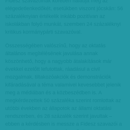
Fidesz szavazóinak körében haladja meg az
elégedetlenkedőkét, esetükben viszont jócskán: 56
százaléknyian értékelik inkább pozitívan az
iskolákban folyó munkát, szemben 24 százaléknyi
kritikus kormánypárti szavazóval.
Összességében valószínű, hogy az oktatás
általános megítélésének javulása annak
köszönhető, hogy a nagyobb átalakítások már
évekkel ezelőtt lefutottak, ráadásul a civil
mozgalmak, tiltakozóakciók és demonstrációk
kifáradásával a téma valamivel kevesebbet jelenik
meg a médiában és a közbeszédben is. A
megkérdezettek 50 százaléka szerint romlottak az
utóbbi években az állapotok az állami oktatási
rendszerben, és 28 százalék szerint javultak –
ebben a kérdésben is messze a Fidesz szavazói a