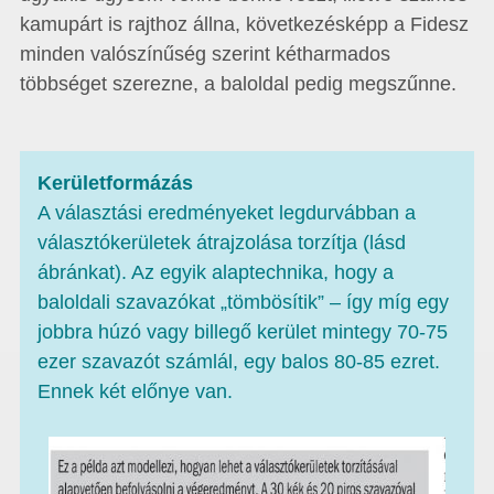
kamupárt is rajthoz állna, következésképp a Fidesz
minden valószínűség szerint kétharmados
többséget szerezne, a baloldal pedig megszűnne.
Kerületformázás
A választási eredményeket legdurvábban a
választókerületek átrajzolása torzítja (lásd
ábránkat). Az egyik alaptechnika, hogy a
baloldali szavazókat „tömbösítik” – így míg egy
jobbra húzó vagy billegő kerület mintegy 70-75
ezer szavazót számlál, egy balos 80-85 ezret.
Ennek két előnye van.