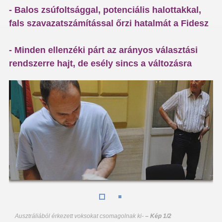
- Balos zsúfoltsággal, potenciális halottakkal,
fals szavazatszámítással őrzi hatalmát a Fidesz
- Minden ellenzéki párt az arányos választási
rendszerre hajt, de esély sincs a változásra
Ausztráliából érkezett voksokat csomagolnak ki
-
– Kép 1/2