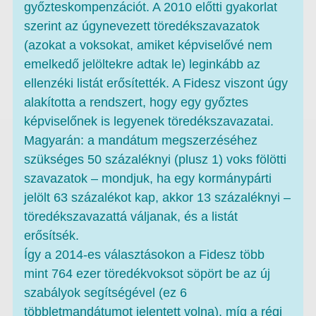
győzteskompenzációt. A 2010 előtti gyakorlat
szerint az úgynevezett töredékszavazatok
(azokat a voksokat, amiket képviselővé nem
emelkedő jelöltekre adtak le) leginkább az
ellenzéki listát erősítették. A Fidesz viszont úgy
alakította a rendszert, hogy egy győztes
képviselőnek is legyenek töredékszavazatai.
Magyarán: a mandátum megszerzéséhez
szükséges 50 százaléknyi (plusz 1) voks fölötti
szavazatok – mondjuk, ha egy kormánypárti
jelölt 63 százalékot kap, akkor 13 százaléknyi –
töredékszavazattá váljanak, és a listát
erősítsék.
Így a 2014-es választásokon a Fidesz több
mint 764 ezer töredékvoksot söpört be az új
szabályok segítségével (ez 6
többletmandátumot jelentett volna), míg a régi