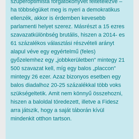
szuperoptimista forgatókönyvet feltételezve –
ha többségüket meg is nyeri a demokratikus
ellenzék, akkor is érdemben kevesebb
parlamenti helyet szerez. Másrészt a 15 ezres
szavazatkülönbség brutális, hiszen a 2014- es
61 százalékos választási részvételi arányt
alapul véve egy egyértelmű (feles)
győzelemhez egy „jobbkerületben” mintegy 21
500 szavazat kell, míg egy balos „placcon”
mintegy 26 ezer. Azaz bizonyos esetben egy
balos diadalhoz 20-25 százalékkal több voks
szükségeltetik. Amit nem könnyű összehozni,
hiszen a baloldal töredezett, illetve a Fidesz
arra játszik, hogy a saját táborán kívül
mindenkit otthon tartson.