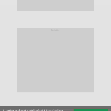
hirdetés
A cookie-k segítenek szolgáltatásaink biztosításában.