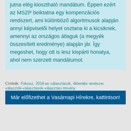
jutna elég kiosztható mandátum. Éppen ezért
az MSZP beiktatna egy kompenzációs
rendszert, ami különböző algoritmusok alapján
annyi képviselői helyet osztana ki a kicsiknek,
amennyi az országos átlaguk (a megyék
összesített eredménye) alapján jár. Így
megeshet, hogy ott is lesz kispárti honatya,
ahol nem szerzett mandátumot.
Címkék:
Fókusz
,
2018-as választások
,
illiberális rendszer
,
választók-választások-választási törvény
Már előfizethet a Vasárnapi Hírekre, kattintson!