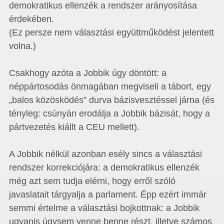
demokratikus ellenzék a rendszer arányosítása
érdekében.
(Ez persze nem választási együttműködést jelentett
volna.)
Csakhogy azóta a Jobbik úgy döntött: a
néppártosodás önmagában megviseli a tábort, egy
„balos közösködés” durva bázisvesztéssel járna (és
tényleg: csúnyán erodálja a Jobbik bázisát, hogy a
pártvezetés kiállt a CEU mellett).
A Jobbik nélkül azonban esély sincs a választási
rendszer korrekciójára: a demokratikus ellenzék
még azt sem tudja elérni, hogy erről szóló
javaslatait tárgyalja a parlament. Épp ezért immár
semmi értelme a választási bojkottnak: a Jobbik
ugyanis úgysem venne benne részt, illetve számos