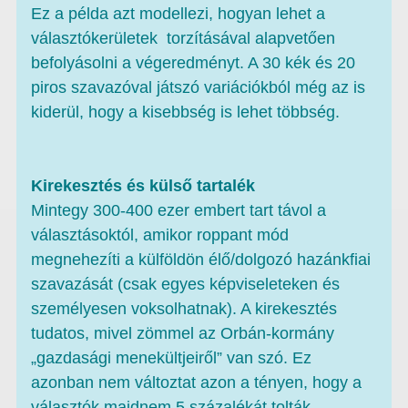
Ez a példa azt modellezi, hogyan lehet a
választókerületek torzításával alapvetően
befolyásolni a végeredményt. A 30 kék és 20
piros szavazóval játszó variációkból még az is
kiderül, hogy a kisebbség is lehet többség.
Kirekesztés és külső tartalék
Mintegy 300-400 ezer embert tart távol a
választásoktól, amikor roppant mód
megnehezíti a külföldön élő/dolgozó hazánkfiai
szavazását (csak egyes képviseleteken és
személyesen voksolhatnak). A kirekesztés
tudatos, mivel zömmel az Orbán-kormány
„gazdasági menekültjeiről” van szó. Ez
azonban nem változtat azon a tényen, hogy a
választók majdnem 5 százalékát tolták