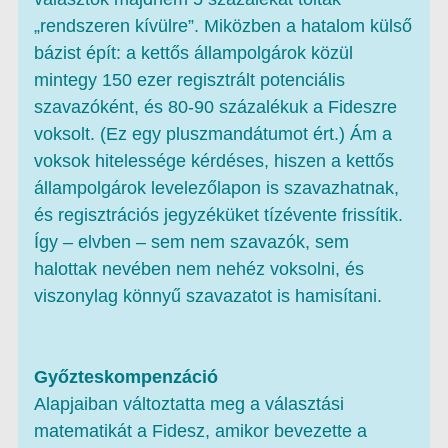
„rendszeren kívülre”. Miközben a hatalom külső
bázist épít: a kettős állampolgárok közül
mintegy 150 ezer regisztrált potenciális
szavazóként, és 80-90 százalékuk a Fideszre
voksolt. (Ez egy pluszmandátumot ért.) Ám a
voksok hitelessége kérdéses, hiszen a kettős
állampolgárok levelezőlapon is szavazhatnak,
és regisztrációs jegyzéküket tízévente frissítik.
Így – elvben – sem nem szavazók, sem
halottak nevében nem nehéz voksolni, és
viszonylag könnyű szavazatot is hamisítani.
Győzteskompenzáció
Alapjaiban változtatta meg a választási
matematikát a Fidesz, amikor bevezette a