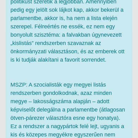
politikust szeretik a legjobban. Amennyiben
pedig egy jelölt sok lájkot kap, akkor bekerül a
parlamentbe, akkor is, ha nem a lista elején
szerepel. Félreértés ne essék, ez nem egy
bonyolult szisztéma: a falvakban úgynevezett
„kislistás” rendszerben szavaznak az
önkormányzati választáson, és az emberek ott
is ki tudják alakítani a favorit sorrendet.
MSZP: A szocialisták egy megyei listás
rendszerben gondolkodnak, azaz minden
megye – lakosságszáma alapján – adott
képviselőt delegálna a parlamentbe (átlagosan
ötven-párezer választóra esne egy honatya).
Ez a rendszer a nagypártok felé lejt, ugyanis a
kis és közepes megyékre egyszerűen nem