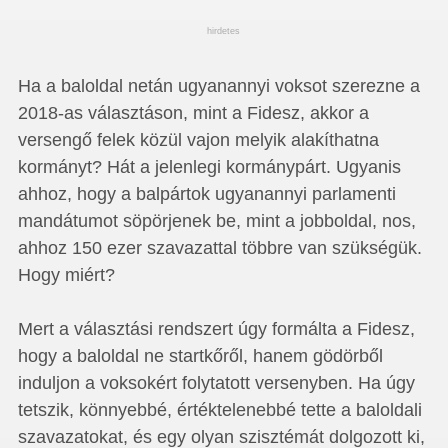
hirdetes
Ha a baloldal netán ugyanannyi voksot szerezne a
2018-as választáson, mint a Fidesz, akkor a
versengő felek közül vajon melyik alakíthatna
kormányt? Hát a jelenlegi kormánypárt. Ugyanis
ahhoz, hogy a balpártok ugyanannyi parlamenti
mandátumot söpörjenek be, mint a jobboldal, nos,
ahhoz 150 ezer szavazattal többre van szükségük.
Hogy miért?
Mert a választási rendszert úgy formálta a Fidesz,
hogy a baloldal ne startkőről, hanem gödörből
induljon a voksokért folytatott versenyben. Ha úgy
tetszik, könnyebbé, értéktelenebbé tette a baloldali
szavazatokat, és egy olyan szisztémát dolgozott ki,