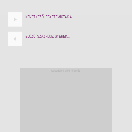
KÖVETKEZŐ:
EGYETEMISTÁK A…
ELŐZŐ:
SZÁZHÚSZ GYEREK…
társadalmi célú hirdetés