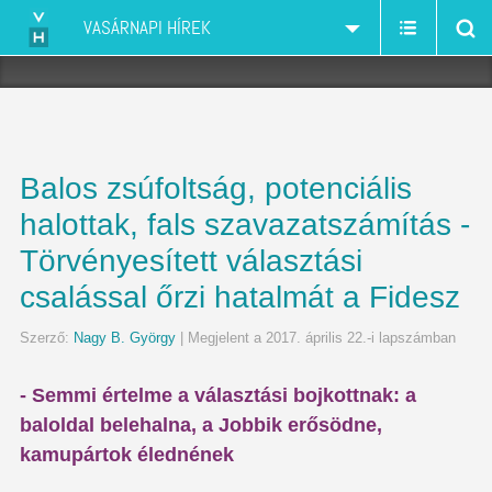
VASÁRNAPI HÍREK
Balos zsúfoltság, potenciális
halottak, fals szavazatszámítás -
Törvényesített választási
csalással őrzi hatalmát a Fidesz
Szerző:
Nagy B. György
| Megjelent a 2017. április 22.-i lapszámban
- Semmi értelme a választási bojkottnak: a
baloldal belehalna, a Jobbik erősödne,
kamupártok élednének