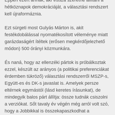
Éppen ezért annak, aki vissza szeretné állítani a
hétköznapok demokráciáját, a választási rendszert
kell újraformáznia.
Ezt sürgeti most Gulyás Márton is, akit
festékdobálással nyomatékosított véleménye miatt
garázdaságért ítéltek (erősen megkérdőjelezhető
módon) 500 órányi közmunkára.
És naná, hogy az ellenzéki pártok is próbálkoztak
ezzel, készült az arányos (a politikai preferenciákat
érdemben tükröző) választási rendszerről MSZP-s,
Együtt-es és DK-s javaslat is. Amelyek persze
eltérnek egymástól (lásd keretes írásunkat), de
mindegyik balos párt állítja: össze tudnák csiszolni
a verziókat. Sőt tavaly év végén még arról volt szó,
hogy a Jobbikkal is összekapaszkodhat a