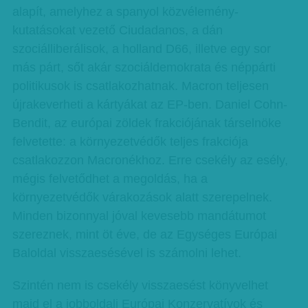
alapít, amelyhez a spanyol közvélemény-
kutatásokat vezető Ciudadanos, a dán
szociálliberálisok, a holland D66, illetve egy sor
más párt, sőt akár szociáldemokrata és néppárti
politikusok is csatlakozhatnak. Macron teljesen
újrakeverheti a kártyákat az EP-ben. Daniel Cohn-
Bendit, az európai zöldek frakciójának társelnöke
felvetette: a környezetvédők teljes frakciója
csatlakozzon Macronékhoz. Erre csekély az esély,
mégis felvetődhet a megoldás, ha a
környezetvédők várakozások alatt szerepelnek.
Minden bizonnyal jóval kevesebb mandátumot
szereznek, mint öt éve, de az Egységes Európai
Baloldal visszaesésével is számolni lehet.
Szintén nem is csekély visszaesést könyvelhet
majd el a jobboldali Európai Konzervatívok és