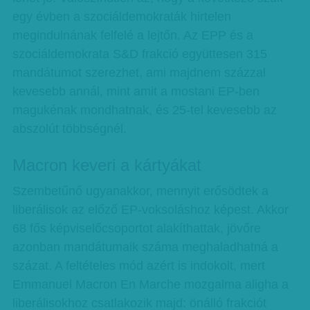
egy évben a szociáldemokraták hirtelen
megindulnának felfelé a lejtőn. Az EPP és a
szociáldemokrata S&D frakció együttesen 315
mandátumot szerezhet, ami majdnem százzal
kevesebb annál, mint amit a mostani EP-ben
magukénak mondhatnak, és 25-tel kevesebb az
abszolút többségnél.
Macron keveri a kártyákat
Szembetűnő ugyanakkor, mennyit erősödtek a
liberálisok az előző EP-voksoláshoz képest. Akkor
68 fős képviselőcsoportot alakíthattak, jövőre
azonban mandátumaik száma meghaladhatná a
százat. A feltételes mód azért is indokolt, mert
Emmanuel Macron En Marche mozgalma aligha a
liberálisokhoz csatlakozik majd: önálló frakciót