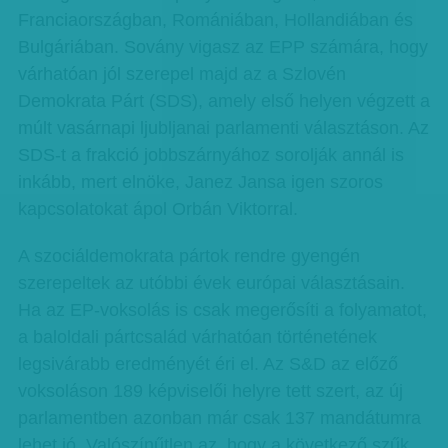
Franciaországban, Romániában, Hollandiában és
Bulgáriában. Sovány vigasz az EPP számára, hogy
várhatóan jól szerepel majd az a Szlovén
Demokrata Párt (SDS), amely első helyen végzett a
múlt vasárnapi ljubljanai parlamenti választáson. Az
SDS-t a frakció jobbszárnyához sorolják annál is
inkább, mert elnöke, Janez Jansa igen szoros
kapcsolatokat ápol Orbán Viktorral.
A szociáldemokrata pártok rendre gyengén
szerepeltek az utóbbi évek európai választásain.
Ha az EP-voksolás is csak megerősíti a folyamatot,
a baloldali pártcsalád várhatóan történetének
legsivárabb eredményét éri el. Az S&D az előző
voksoláson 189 képviselői helyre tett szert, az új
parlamentben azonban már csak 137 mandátumra
lehet jó. Valószínűtlen az, hogy a következő szűk