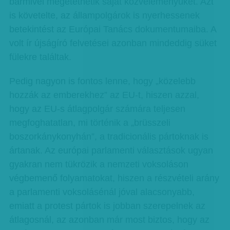
bármivel megetethetik saját közvéleményüket. Azt
is követelte, az állampolgárok is nyerhessenek
betekintést az Európai Tanács dokumentumaiba. A
volt ír újságíró felvetései azonban mindeddig süket
fülekre találtak.
Pedig nagyon is fontos lenne, hogy „közelebb
hozzák az emberekhez” az EU-t, hiszen azzal,
hogy az EU-s átlagpolgár számára teljesen
megfoghatatlan, mi történik a „brüsszeli
boszorkánykonyhán”, a tradicionális pártoknak is
ártanak. Az európai parlamenti választások ugyan
gyakran nem tükrözik a nemzeti voksoláson
végbemenő folyamatokat, hiszen a részvételi arány
a parlamenti voksolásénál jóval alacsonyabb,
emiatt a protest pártok is jobban szerepelnek az
átlagosnál, az azonban már most biztos, hogy az