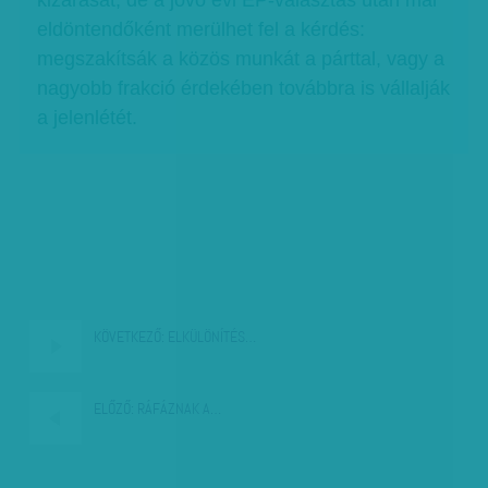
kizárását, de a jövő évi EP-választás után már
eldöntendőként merülhet fel a kérdés:
megszakítsák a közös munkát a párttal, vagy a
nagyobb frakció érdekében továbbra is vállalják
a jelenlétét.
KÖVETKEZŐ:
ELKÜLÖNÍTÉS…
ELŐZŐ:
RÁFÁZNAK A…