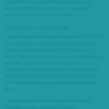
európai trend, a hagyományos jobbközép és
balközép pártok térvesztése az EP következő
összetételén is érzékelhetővé válik.
Válságjelek a „nagyoknál”
A britek kiválása miatt eleve kisebb lesz az EP, 705
fősre csökken. Ám elsősorban nem emiatt lesz
kisebb az Európai Néppárt (EPP) frakciója. A
konzervatív pártcsalád 2014-ben 219 mandátumra
tett szert, az idén májusban készített, a
foderalist.eu honlapja által közölt felmérés szerint
azonban a frakció létszáma 178-ra csökken. Az
EPP támogatottsága húsz éve nem volt ennyire
rossz.
A hagyományos kereszténydemokrata pártok
válságba kerültek Spanyolországban,