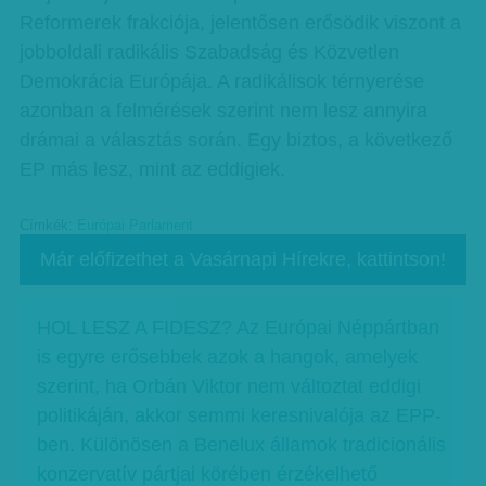
Reformerek frakciója, jelentősen erősödik viszont a
jobboldali radikális Szabadság és Közvetlen
Demokrácia Európája. A radikálisok térnyerése
azonban a felmérések szerint nem lesz annyira
drámai a választás során. Egy biztos, a következő
EP más lesz, mint az eddigiek.
Címkék:
Európai Parlament
Már előfizethet a Vasárnapi Hírekre, kattintson!
HOL LESZ A FIDESZ? Az Európai Néppártban
is egyre erősebbek azok a hangok, amelyek
szerint, ha Orbán Viktor nem változtat eddigi
politikáján, akkor semmi keresnivalója az EPP-
ben. Különösen a Benelux államok tradicionális
konzervatív pártjai körében érzékelhető