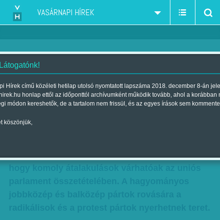
VASÁRNAPI HÍREK
 Látogatónk!
Új szelek Európában
i Hírek című közéleti hetilap utolsó nyomtatott lapszáma 2018. december 8-án jel
hirek.hu honlap ettől az időponttól archívumként működik tovább, ahol a korábban
Szerző:
Rónay Tamás
| Megjelent a 2018. június 08.-i lapszámban
égi módon kereshetők, de a tartalom nem frissül, és az egyes írások sem kommente
t köszönjük,
Alig egy év van hátra a következő, 2019
májusában esedékes európai parlamenti
választásig, az azonban már most egyértelmű,
hogy komoly átalakulások várhatóak az uniós
parlament összetételében. A hagyományos
jobbközép és balközép pártok rovására a
radikálisok és a protest pártok nyerhetnek teret.