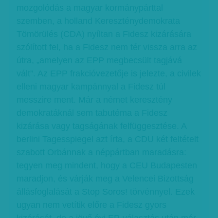
mozgolódás a magyar kormánypárttal
szemben, a holland Kereszténydemokrata
Tömörülés (CDA) nyíltan a Fidesz kizárására
szólított fel, ha a Fidesz nem tér vissza arra az
útra, „amelyen az EPP megbecsült tagjává
vált”. Az EPP frakcióvezetője is jelezte, a civilek
elleni magyar kampánnyal a Fidesz túl
messzire ment. Már a német keresztény
demokratáknál sem tabutéma a Fidesz
kizárása vagy tagságának felfüggesztése. A
berlini Tagesspiegel azt írta, a CDU két feltételt
szabott Orbánnak a néppártban maradásra:
tegyen meg mindent, hogy a CEU Budapesten
maradjon, és várják meg a Velencei Bizottság
állásfoglalását a Stop Soros! törvénnyel. Ezek
ugyan nem vetítik előre a Fidesz gyors