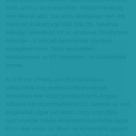
hozni az EU-t az emberekhez. Választ mindmáig
nem sikerült adni. Sok uniós állampolgár nem érti,
miért van szükség egy több száz fős, hatalmas
költséget felemésztő EP-re, amelynek törvényhozó
funkciója – a nemzeti parlamenttel szemben –
lényegében nincs. Talán kevesebben
kételkednének az EP értelmében, ha átláthatóbbá
tennék.
Az ír Emily O’Reilly, akit 2014 júliusában
választottak meg európai ombudsmannak,
februárban tette közzé jelentését arról, hogyan
válhatna transzparensebbé az EU. Szerinte az unió
polgárainak joguk van ahhoz, hogy megtudják,
saját vezetőik milyen álláspontot képviseltek egyes
EU-s viták során. Az állam- és kormányfők ugyanis