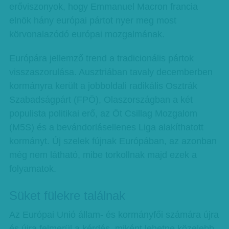
erőviszonyok, hogy Emmanuel Macron francia
elnök hány európai pártot nyer meg most
körvonalazódó európai mozgalmának.
Európára jellemző trend a tradicionális pártok
visszaszorulása. Ausztriában tavaly decemberben
kormányra került a jobboldali radikális Osztrák
Szabadságpárt (FPÖ), Olaszországban a két
populista politikai erő, az Öt Csillag Mozgalom
(M5S) és a bevándorlásellenes Liga alakíthatott
kormányt. Új szelek fújnak Európában, az azonban
még nem látható, mibe torkollnak majd ezek a
folyamatok.
Süket fülekre találnak
Az Európai Unió állam- és kormányfői számára újra
és újra felmerül a kérdés, miként lehetne közelebb