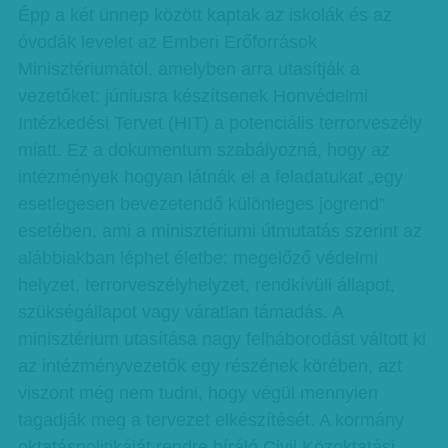
Épp a két ünnep között kaptak az iskolák és az
óvodák levelet az Emberi Erőforrások
Minisztériumától, amelyben arra utasítják a
vezetőket: júniusra készítsenek Honvédelmi
Intézkedési Tervet (HIT) a potenciális terrorveszély
miatt. Ez a dokumentum szabályozná, hogy az
intézmények hogyan látnák el a feladatukat „egy
esetlegesen bevezetendő különleges jogrend”
esetében, ami a minisztériumi útmutatás szerint az
alábbiakban léphet életbe: megelőző védelmi
helyzet, terrorveszélyhelyzet, rendkívüli állapot,
szükségállapot vagy váratlan támadás. A
minisztérium utasítása nagy felháborodást váltott ki
az intézményvezetők egy részének körében, azt
viszont még nem tudni, hogy végül mennyien
tagadják meg a tervezet elkészítését. A kormány
oktatáspolitikáját rendre bíráló Civil Közoktatási