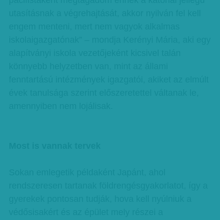
pacifistaként megtagadom ennek a katonai jellegű
utasításnak a végrehajtását, akkor nyilván fel kell
engem menteni, mert nem vagyok alkalmas
iskolaigazgatónak” – mondja Kerényi Mária, aki egy
alapítványi iskola vezetőjeként kicsivel talán
könnyebb helyzetben van, mint az állami
fenntartású intézmények igazgatói, akiket az elmúlt
évek tanulsága szerint előszeretettel váltanak le,
amennyiben nem lojálisak.
Most is vannak tervek
Sokan emlegetik példaként Japánt, ahol
rendszeresen tartanak földrengésgyakorlatot, így a
gyerekek pontosan tudják, hova kell nyúlniuk a
védősisakért és az épület mely részei a