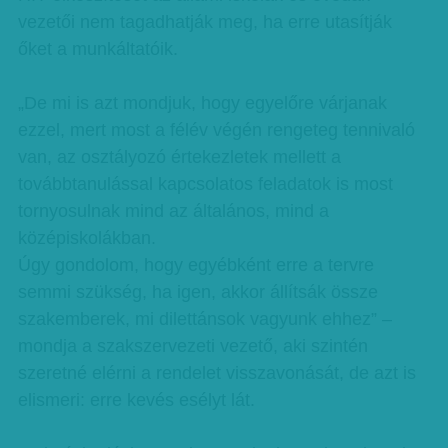
vezetői nem tagadhatják meg, ha erre utasítják
őket a munkáltatóik.
„De mi is azt mondjuk, hogy egyelőre várjanak
ezzel, mert most a félév végén rengeteg tennivaló
van, az osztályozó értekezletek mellett a
továbbtanulással kapcsolatos feladatok is most
tornyosulnak mind az általános, mind a
középiskolákban.
Úgy gondolom, hogy egyébként erre a tervre
semmi szükség, ha igen, akkor állítsák össze
szakemberek, mi dilettánsok vagyunk ehhez” –
mondja a szakszervezeti vezető, aki szintén
szeretné elérni a rendelet visszavonását, de azt is
elismeri: erre kevés esélyt lát.