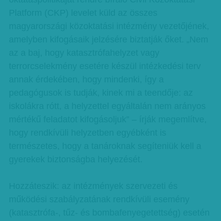
Platform (CKP) levelet küld az összes
magyarországi közoktatási intézmény vezetőjének,
amelyben kifogásaik jelzésére biztatják őket. „Nem
az a baj, hogy katasztrófahelyzet vagy
terrorcselekmény esetére készül intézkedési terv
annak érdekében, hogy mindenki, így a
pedagógusok is tudják, kinek mi a teendője: az
iskolákra rótt, a helyzettel egyáltalán nem arányos
mértékű feladatot kifogásoljuk” – írják megemlítve,
hogy rendkívüli helyzetben egyébként is
természetes, hogy a tanároknak segíteniük kell a
gyerekek biztonságba helyezését.
Hozzáteszik: az intézmények szervezeti és
működési szabályzatának rendkívüli esemény
(katasztrófa-, tűz- és bombafenyegetettség) esetén