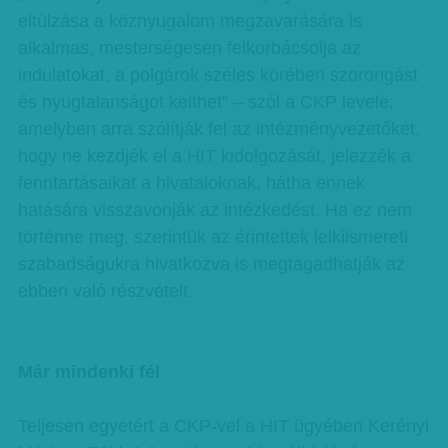
eltúlzása a köznyugalom megzavarására is
alkalmas, mesterségesen felkorbácsolja az
indulatokat, a polgárok széles körében szorongást
és nyugtalanságot kelthet” – szól a CKP levele,
amelyben arra szólítják fel az intézményvezetőket,
hogy ne kezdjék el a HIT kidolgozását, jelezzék a
fenntartásaikat a hivataloknak, hátha ennek
hatására visszavonják az intézkedést. Ha ez nem
történne meg, szerintük az érintettek lelkiismereti
szabadságukra hivatkozva is megtagadhatják az
ebben való részvételt.
Már mindenki fél
Teljesen egyetért a CKP-vel a HIT ügyében Kerényi