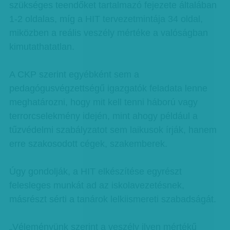
szükséges teendőket tartalmazó fejezete általában
1-2 oldalas, míg a HIT tervezetmintája 34 oldal,
miközben a reális veszély mértéke a valóságban
kimutathatatlan.
A CKP szerint egyébként sem a
pedagógusvégzettségű igazgatók feladata lenne
meghatározni, hogy mit kell tenni háború vagy
terrorcselekmény idején, mint ahogy például a
tűzvédelmi szabályzatot sem laikusok írják, hanem
erre szakosodott cégek, szakemberek.
Úgy gondolják, a HIT elkészítése egyrészt
felesleges munkát ad az iskolavezetésnek,
másrészt sérti a tanárok lelkiismereti szabadságát.
„Véleményünk szerint a veszély ilyen mértékű