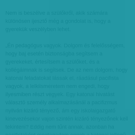
Nem is beszélve a szülőkről, akik számára
különösen ijesztő még a gondolat is, hogy a
gyerekük veszélyben lehet.
„Én pedagógus vagyok. Dolgom és felelősségem,
hogy baj esetén biztonságba segítsem a
gyerekeket, értesítsem a szülőket, és a
kollégáimnak is segítsek. De az nem dolgom, hogy
katonai feladatokat lássak el, ráadásul pacifista
vagyok, a lelkiismeretem nem engedi, hogy
ilyesmiben részt vegyek. Egy katonai hivatást
választó személy alkalmazásánál a pacifizmus
nyilván kizáró tényező, ám egy iskolaigazgató
kinevezésekor vajon szintén kizáró tényezőnek kell
tekinteni? Eddig nem tűnt annak, azonban ha