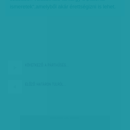
ismeretek”,amelyből akár érettségizni is lehet.
KÖVETKEZŐ:
A PÁRTHŰSÉG…
ELŐZŐ:
HATÁRON TÚLRÓL…
társadalmi célú hirdetés