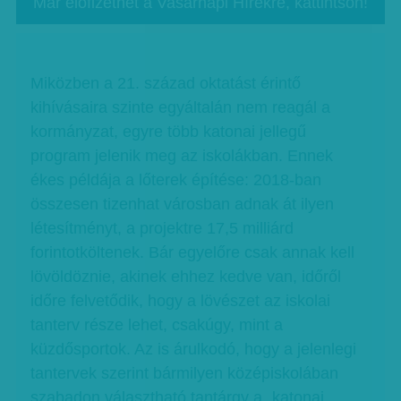
Már előfizethet a Vasárnapi Hírekre, kattintson!
Miközben a 21. század oktatást érintő
kihívásaira szinte egyáltalán nem reagál a
kormányzat, egyre több katonai jellegű
program jelenik meg az iskolákban. Ennek
ékes példája a lőterek építése: 2018-ban
összesen tizenhat városban adnak át ilyen
létesítményt, a projektre 17,5 milliárd
forintotköltenek. Bár egyelőre csak annak kell
lövöldöznie, akinek ehhez kedve van, időről
időre felvetődik, hogy a lövészet az iskolai
tanterv része lehet, csakúgy, mint a
küzdősportok. Az is árulkodó, hogy a jelenlegi
tantervek szerint bármilyen középiskolában
szabadon választható tantárgy a „katonai