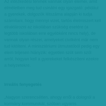
Az intézkedési tervnek vannak olyan elemei, amit
elméletben meg tud csinálni egy igazgató: például
a gyerekek, dolgozók létszáma alapján ki tudja
számítani, hogy mennyi vizet, tartós élelmiszert kell
elraktározni az iskolában szükség esetére (a
legtöbb iskolában erre egyébként nincs hely), de
vannak olyan részei, amelyeket civilként már nem
tud kitölteni. A minisztériumi útmutatóból pedig egy
elem teljesen hiányzik: egyetlen szót sem szól
arról, hogyan kell a gyerekeket felkészíteni ezekre
a helyzetekre.
Irreális fenyegetés
„Nagyon szerencsétlen, ahogy erről a dologról a
kormány kommunikál, szóban ugyanis