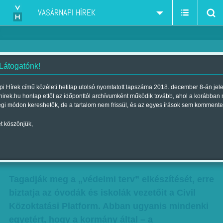
VASÁRNAPI HÍREK
 Látogatónk!
A terror és az óvodások –
i Hírek című közéleti hetilap utolsó nyomtatott lapszáma 2018. december 8-án jel
hirek.hu honlap ettől az időponttól archívumként működik tovább, ahol a korábban
Uszítanak és védenek – A
égi módon kereshetők, de a tartalom nem frissül, és az egyes írások sem kommente
gyerekek a kormány új
t köszönjük,
reklámhordozói
Szerző:
F. Szabó Kata
| Megjelent a 2018. január 06.-i lapszámban
Tagadják meg a „védelmi terv” elkészítését, erre
biztatja az óvodák és iskolák vezetőit a Civil
Közoktatási Platform. Abban ugyanis mindenki
egyetért, hogy a kormány által – a