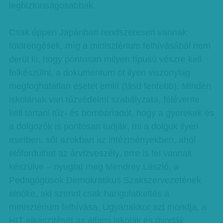
legbiztonságosabbak.
Csak éppen Japánban rendszeresen vannak
földrengések, míg a minisztérium felhívásából nem
derül ki, hogy pontosan milyen típusú vészre kell
felkészülni, a dokumentum öt ilyen viszonylag
megfoghatatlan esetet említ (lásd fentebb). Minden
iskolának van tűzvédelmi szabályzata, félévente
kell tartani tűz- és bombariadót, hogy a gyerekek és
a dolgozók is pontosan tudják, mi a dolguk ilyen
esetben, sőt azokban az intézményekben, ahol
előfordulhat az árvízveszély, erre is fel vannak
készülve – nyugtat meg Mendrey László, a
Pedagógusok Demokratikus Szakszervezetének
elnöke, aki szerint csak hangulatkeltés a
minisztérium felhívása. Ugyanakkor azt mondja, a
HIT elkészítését az állami iskolák és óvodák