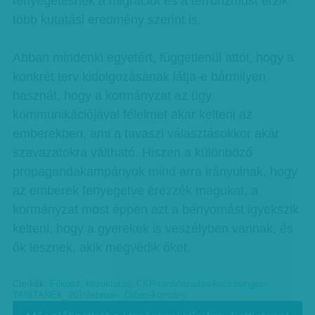
fenyegetésnek a migrációt és a terrorizmust érzik
több kutatási eredmény szerint is.
Abban mindenki egyetért, függetlenül attól, hogy a
konkrét terv kidolgozásának látja-e bármilyen
hasznát, hogy a kormányzat az ügy
kommunikációjával félelmet akar kelteni az
emberekben, ami a tavaszi választásokkor akár
szavazatokra váltható. Hiszen a különböző
propagandakampányok mind arra irányulnak, hogy
az emberek fenyegetve érezzék magukat, a
kormányzat most éppen azt a benyomást igyekszik
kelteni, hogy a gyerekek is veszélyben vannak, és
ők lesznek, akik megvédik őket.
Címkék:
Fókusz
,
közoktatás
,
CKP-tanárlázadás-kockásinges-
TANÍTANÉK_2016február-
,
Orbán-kormány