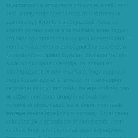
folyamatosan a terrorveszélyhelyzetet említik mint
okot, amely szükségessé teszi az intézmények
számára egy ilyen terv kidolgozását. Pedig ez
számtalan más esetre alkalmazható lenne, legyen
szó akár egy természeti vagy ipari katasztrófáról” –
mondja Tálas Péter biztonságpolitikai szakértő, a
Nemzeti Közszolgálati Egyetem Stratégia Védelmi
Kutatóközpontjának vezetője, aki szerint az
iskolaigazgatóktól nem elvárható, hogy maguktól
megalkossák ezeket a terveket, mindenképpen
segítséget kell nyújtani nekik, ha erre szükség van.
Miközben nem tartja ördögtől valónak ilyen
protokollok elkészítését, azt elismeri: nem reális
fenyegetésekre hivatkozik a kormány. Ezzel pedig
befolyásolják a társadalom félelemérzetét – nem
véletlen, hogy a magyarok az egyik legnagyobb