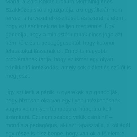
Mária, a Zöld Kakas Líceum Mentálhigiénés
Szakközépiskola igazgatója, aki egyáltalán nem
tervezi a tervezet elkészítését, és szeretné elérni,
hogy ezt senkinek ne kelljen megtennie. Úgy
gondolja, hogy a minisztériumnak nincs joga azt
kérni tőle és a pedagógusoktól, hogy katonai
feladatokat lássanak el. Ennél is nagyobb
problémának tartja, hogy ez ismét egy olyan
pánikkeltő intézkedés, amely sok diákot és szülőt is
megijeszt.
„Így születik a pánik. A gyerekek azt gondolják,
hogy biztosan oka van egy ilyen intézkedésnek,
vagyis valamilyen támadásra, háborúra kell
számítani. Ezt nem szabad velük csinálni” –
mondja a pedagógus, aki azt tapasztalja, a kollégái
egy része is hisz benne, hogy van ok a félelemre.