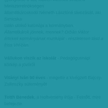
Miniszterelnökségen
államtitkároskodó Németh Lászlóné távozását, aki
Simicska
talán utolsó katonája a kormányban.
Államtitkárok jönnek, mennek? Orbán Viktor
értékeli kormányának munkáját - részletesen lásd a
friss VH-ban.
Vállukon viszik az iskolát
- Pedagógusnapi
körkép a jövőről
Vitányi Iván 90 éves
- megette a kivégzett Bajcsy-
Zsilinszky süteményét
Totth Benedek
, a Holtverseny írója - Felnőtt, mire
befejezte