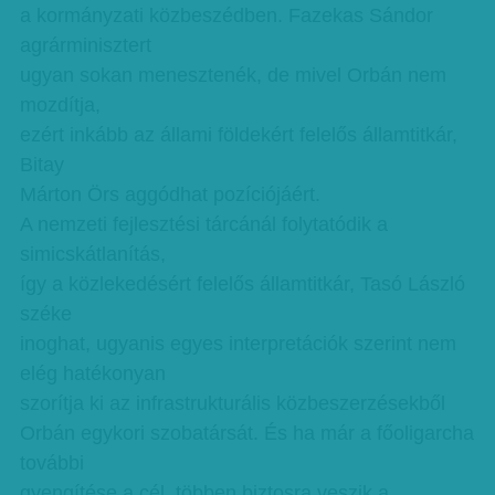
a kormányzati közbeszédben. Fazekas Sándor
agrárminisztert
ugyan sokan menesztenék, de mivel Orbán nem
mozdítja,
ezért inkább az állami földekért felelős államtitkár,
Bitay
Márton Örs aggódhat pozíciójáért.
A nemzeti fejlesztési tárcánál folytatódik a
simicskátlanítás,
így a közlekedésért felelős államtitkár, Tasó László
széke
inoghat, ugyanis egyes interpretációk szerint nem
elég hatékonyan
szorítja ki az infrastrukturális közbeszerzésekből
Orbán egykori szobatársát. És ha már a főoligarcha
további
gyengítése a cél, többen biztosra veszik a