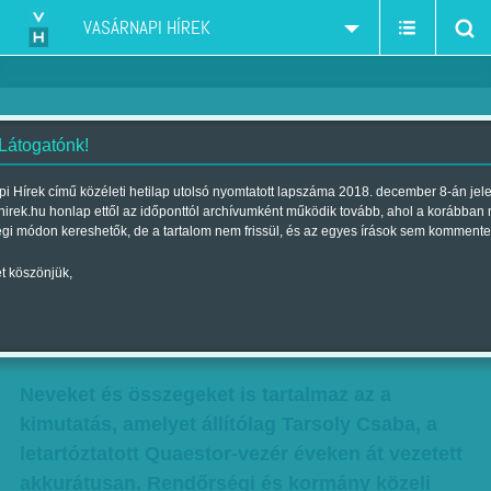
VASÁRNAPI HÍREK
 Látogatónk!
Tarsoly összeírta, hogy kit
i Hírek című közéleti hetilap utolsó nyomtatott lapszáma 2018. december 8-án jel
hirek.hu honlap ettől az időponttól archívumként működik tovább, ahol a korábban
mennyivel kent meg? Idegesen
égi módon kereshetők, de a tartalom nem frissül, és az egyes írások sem kommente
emlegetik a Quaestor-vezér
t köszönjük,
titokzatos listáját
Szerző:
VH ajánló
| Megjelent a 2015. június 06.-i lapszámban
Neveket és összegeket is tartalmaz az a
kimutatás, amelyet állítólag Tarsoly Csaba, a
letartóztatott Quaestor-vezér éveken át vezetett
akkurátusan. Rendőrségi és kormány közeli