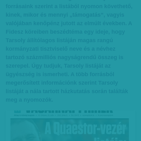
forrásaink szerint a listából nyomon követhető,
kinek, mikor és mennyi „támogatás”, vagyis
valójában kenőpénz jutott az elmúlt években. A
Fidesz köreiben beszédtéma egy ideje, hogy
Tarsoly állítólagos listáján magas rangú
kormányzati tisztviselő neve és a névhez
tartozó százmilliós nagyságrendű összeg is
szerepel. Úgy tudjuk, Tarsoly listáját az
ügyészség is ismerheti. A több forrásból
megerősített információnk szerint Tarsoly
listáját a nála tartott házkutatás során találták
meg a nyomozók.