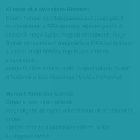
Ki vette rá a távozásra Blattert?
Dénes Ferenc sportközgazdásszal beszélgetett
munkatársunk a FIFA-botrány fejleményeiről. A
szakértő megvilágítja, hogyan történhetett, hogy
Blatter kényelmesen megnyerte a FIFA tisztújításán
a harcot, majd néhány nap múlva hirtelen
visszalépett.
Interjúnk címe sokatmondó: "Kapott három hívást" -
A háttérről a friss Vasárnapi Hírekben olvashat.
Mennek Simicska katonái
Orbán a jövő héten elkezdi
meghallgatni az egyes minisztériumok beszámolóit,
ennek
alapján dönt az államtitkárcserékről. Máris
keringenek nevek