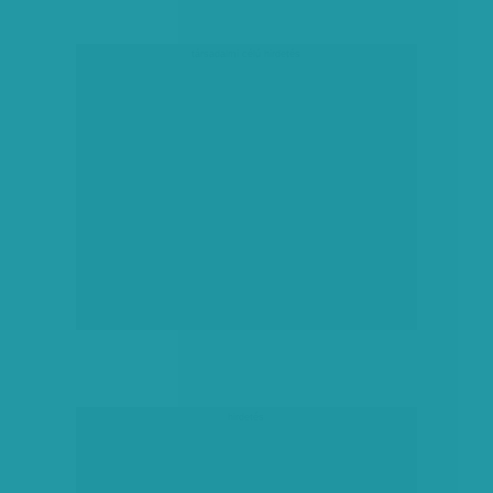
társadalmi célú hirdetés
hirdetés