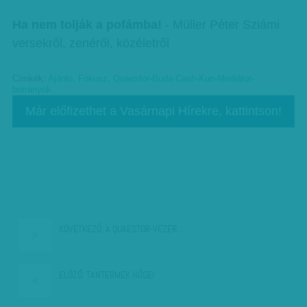
Ha nem tolják a pofámba!
- Müller Péter Sziámi
versekről, zenéről, közéletről
Címkék:
Ajánló
,
Fókusz
,
Quaestor-Buda-Cash-Kun-Mediátor-
botrányok
Már előfizethet a Vasárnapi Hírekre, kattintson!
KÖVETKEZŐ:
A QUAESTOR-VEZÉR…
ELŐZŐ:
TANTERMEK HŐSEI