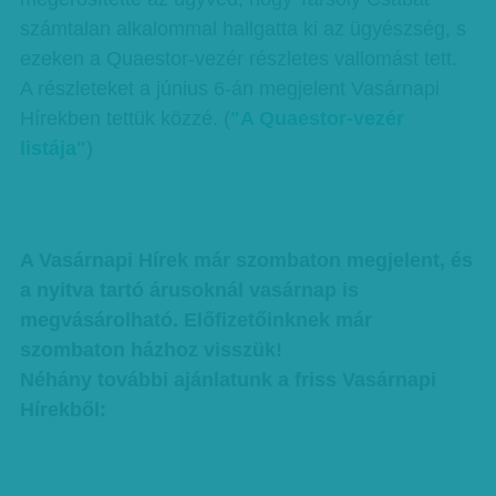
számtalan alkalommal hallgatta ki az ügyészség, s
ezeken a Quaestor-vezér részletes vallomást tett.
A részleteket a június 6-án megjelent Vasárnapi
Hírekben tettük közzé. (
"A Quaestor-vezér
listája"
)
A Vasárnapi Hírek már szombaton megjelent, és
a nyitva tartó árusoknál vasárnap is
megvásárolható. Előfizetőinknek már
szombaton házhoz visszük!
Néhány további ajánlatunk a friss Vasárnapi
Hírekből: