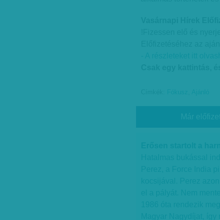
Vasárnapi Hírek Előfi
!Fizessen elő és nyerj
Előfizetéséhez az aján
- A részleteket itt olvas
Csak egy kattintás, 
Címkék:
Fókusz
,
Ajánló
Már előfize
Erősen startolt a har
Hatalmas bukással ind
Perez, a Force India p
kocsijával. Perez azonn
el a pályát. Nem mente
1986 óta rendezik me
Magyar Nagydíjat, így