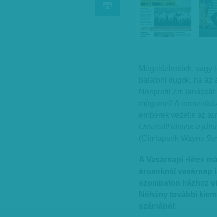
Megelőzhetőek, vagy l
balatoni dugók, ha az
Nonprofit Zrt. tanácsá
mégsem? A nemzetközi 
emberek vezetik az aut
Összeállításunk a júli
(Címlapunk Wayne Sewa
A Vasárnapi Hírek má
árusoknál vasárnap i
szombaton házhoz v
Néhány további kieme
számából: