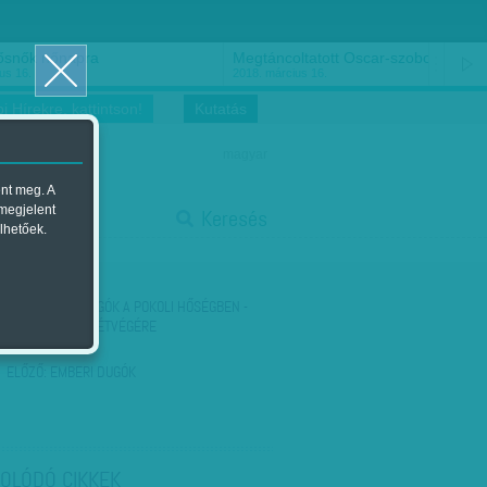
ősnők nőnapra
Megtáncoltatott Oscar-szobor
us 16.
2018. március 16.
i Hírekre, kattintson!
Kutatás
magyar
ent meg. A
start
 megjelent
Keresés
lhetőek.
stop
KÖVETKEZŐ:
DUGÓK A POKOLI HŐSÉGBEN -
AJÁNLÁSOK A HÉTVÉGÉRE
ELŐZŐ:
EMBERI DUGÓK
OLÓDÓ CIKKEK