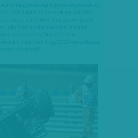
hivatalos magyarországi futamra mégsem ekkor,
n, 1936. június 25-én került sor, bár akkor
tták a kocsik a köröket. A mogyoródi pályát
i, alig 8 hónap alatt készült el, s eredeti
évben sem sokban változtatták meg.
 töretlen, olyannyira, hogy 2002-ben a Magyar
tamnak választották.