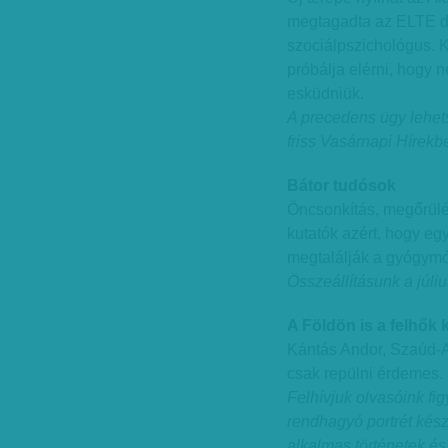
megtagadta az ELTE do
szociálpszichológus. 
próbálja elérni, hogy 
esküdniük.
A precedens ügy lehet
friss Vasárnapi Hírekb
Bátor tudósok
Öncsonkítás, megőrülés
kutatók azért, hogy e
megtalálják a gyógymó
Összeállításunk a júli
A Földön is a felhők 
Kántás Andor, Szaúd-Ará
csak repülni érdemes.
Felhívjuk olvasóink f
rendhagyó portrét kés
alkalmas történetek és