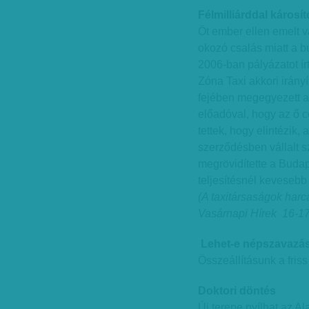
Félmilliárddal károsí
Öt ember ellen emelt vá
okozó csalás miatt a b
2006-ban pályázatot írt
Zóna Taxi akkori irányí
fejében megegyezett a 
előadóval, hogy az ő c
tettek, hogy elintézik,
szerződésben vállalt szo
megrövidítette a Budap
teljesítésnél kevesebb f
(A taxitársaságok harca
Vasárnapi Hírek 16-17.
Lehet-e népszavazás
Összeállításunk a fris
Doktori döntés
Új terepe nyílhat az A