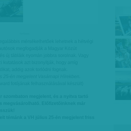
hirdetes
egalábbis mérsékelhetőek lehetnek a hétvégi
 autósok megfogadják a Magyar Közút
t és új tábláik nyomán jobbra sorolnak. Vagy
kutatások azt bizonyítják, hogy amíg
ókat, addig azok torlódni fognak.
us 25-én megjelent Vasárnapi Hírekben.
rd fotójának felhasználásával készült)
r szombaton megjelent, és a nyitva tartó
s megvásárolható. Előfizetőinknek már
isszük!
lt témánk a VH július 25-én megjelent friss