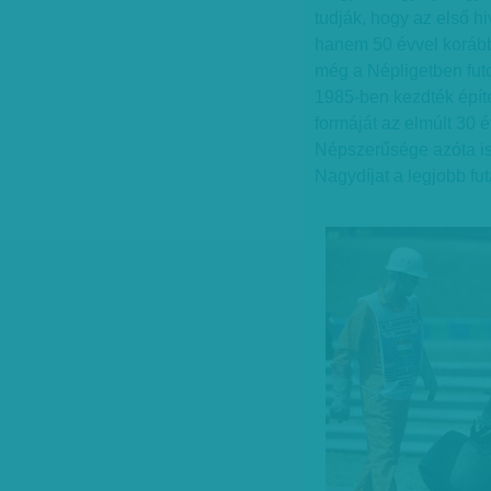
tudják, hogy az első 
hanem 50 évvel korábba
még a Népligetben futo
1985-ben kezdték építen
formáját az elmúlt 30 
Népszerűsége azóta is
Nagydíjat a legjobb fu