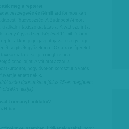
tották meg a repteret
dat vesztegetés és félmilliárd forintos kárt
udapesti főügyészség. A Budapest Airport
 ki alkalmi taxiszolgáltatásra. A vád szerint a
tója egy ügyvéd segítségével 11 millió forint
reptér akkori jogi igazgatójával és egy jogi
égét segítsék győzelemre. Ők arra is ígéretet
 a taxisoknak ne kelljen megfizetni a
lgáltatási díjat. A vállalat azzal is
est Airportot, hogy éveken keresztül a valós
uvart jelentett nekik.
iról szóló riportunkat a július 25-én megjelent
 oldalán találja)
sal kormányt buktatni?
s VH-ban.
laptörvénnyel szembeni kritikának azáltal, hogy