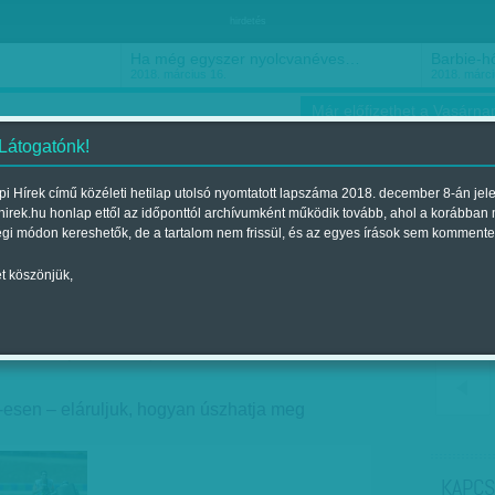
hirdetés
Ha még egyszer nyolcvanéves…
Barbie-h
2018. március 16.
2018. márci
Már előfizethet a Vasárnap
 Látogatónk!
i Hírek című közéleti hetilap utolsó nyomtatott lapszáma 2018. december 8-án jel
hirek.hu honlap ettől az időponttól archívumként működik tovább, ahol a korábban
ókusz
Szerintem
Ízlés
Sport
égi módon kereshetők, de a tartalom nem frissül, és az egyes írások sem kommente
t köszönjük,
dom, jobbra!
nt a 2015. július 25.-i lapszámban
esen – eláruljuk, hogyan úszhatja meg
KAPCS