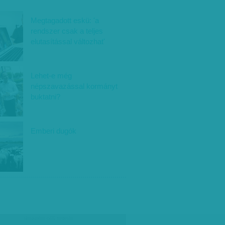
Megtagadott eskü: 'a
rendszer csak a teljes
elutasítással változhat'
Lehet-e még
népszavazással kormányt
buktatni?
Emberi dugók
társadalmi célú hirdetés