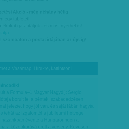
zetési Akció - még néhány hétig
en egy tabletet!
dékokat garantáljuk - és most nyerhet is!
hatja
és szombaton a postaládájában az újság!
thet a Vasárnapi Hírekre, kattintson!
mincadik!
ult a Formula–1 Magyar Nagydíj: Sergio
ilótája borult fel a pénteki szabadedzésen
al jelezte, hogy jól van, és saját lábán hagyta
s tehát az izgalomtól a jubileumi hétvége:
g hazánkban évente a Hungaroringen a
 mára középkorúvá érett a verseny. Kevesen