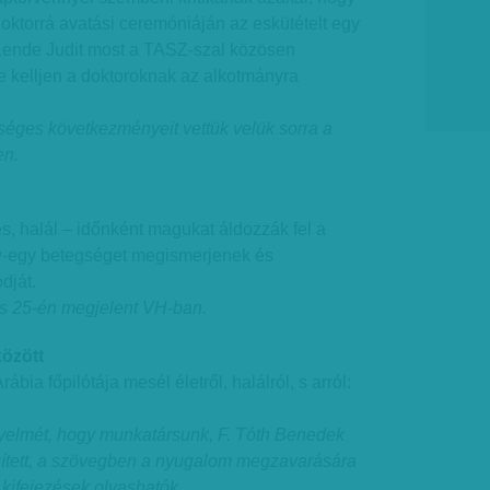
ktorrá avatási ceremóniáján az eskütételt egy
Kende Judit most a TASZ-szal közösen
ne kelljen a doktoroknak az alkotmányra
séges következményeit vettük velük sorra a
en.
, halál – időnként magukat áldozzák fel a
gy-egy betegséget megismerjenek és
dját.
us 25-én megjelent VH-ban.
között
bia főpilótája mesél életről, halálról, s arról:
igyelmét, hogy munkatársunk, F. Tóth Benedek
zített, a szövegben a nyugalom megzavarására
 kifejezések olvashatók.