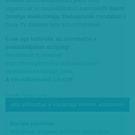
balatoni összeállításunkban jelent meg.
Ugyancsak az összeállításhoz kapcsolódik
Bálint
Orsolya tévékritikája, Távkapcsoló rovatában
a
Duna TV Balatoni nyár műsorát értékeli.
Csak egy kattintás, és szombaton a
postaládájában az újság!
Részleteket itt olvashat:
https://www.geomedia.hu/subscription?
kiadvanyok/vasarnapi_hirek
A
VH előfizethető! Lásd itt
Címkék:
Fókusz
,
Ajánló
Már előfizethet a Vasárnapi Hírekre, kattintson!
Európa pánikban
Rendkívüli állapotot hirdettek csütörtökön