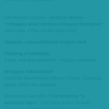
Rendszeres szerzőnk,
Gerlóczy Márton
"Hóbagoly király intelmei Hóbagoly herceghez"
című írása a friss VH-ban jelent meg.
Vallomás a menekültekkel megtett útról
Felpörög a futballpiac
a nyár végi átigazolásoktól - nagyban játszanak!
Mi legyen a Balatonnal?
Hatalmas lehetőségek rejlenek a tóban. Csakhogy
gazda nélkül nem fejlődhet.
Rendszeres szerzőnk,
Tóth Krisztina "A
könnyező tigris"
című írása a friss VH-ban,