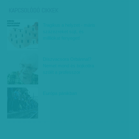
KAPCSOLÓDÓ CIKKEK
Tragikus a helyzet - máris
százezreket sújt, és
millliókat fenyeget!
Díszvacsora Orbánnal?
Nemet mond és bojkottra
szólít a professzor
Európa pánikban