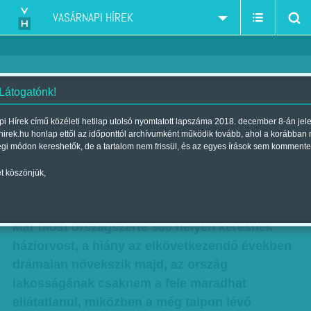
VASÁRNAPI HÍREK
 Látogatónk!
Hol vannak a háziorvosok? -
i Hírek című közéleti hetilap utolsó nyomtatott lapszáma 2018. december 8-án jel
hirek.hu honlap ettől az időponttól archívumként működik tovább, ahol a korábban
Nincs utánpótlás, nem érdemes
égi módon kereshetők, de a tartalom nem frissül, és az egyes írások sem kommente
itthon praxist venni...
t köszönjük,
Szerző:
VH ajánló
| Megjelent a 2015. augusztus 22.-i lapszámban
Már most országszerte 300 helyen keresnek
háziorvost, a hiány az elkövetkezendő években
drámaian növekszik majd, az ország
lakosságának csaknem a fele maradhat
ellátatlanul, miközben a még talpon lévő