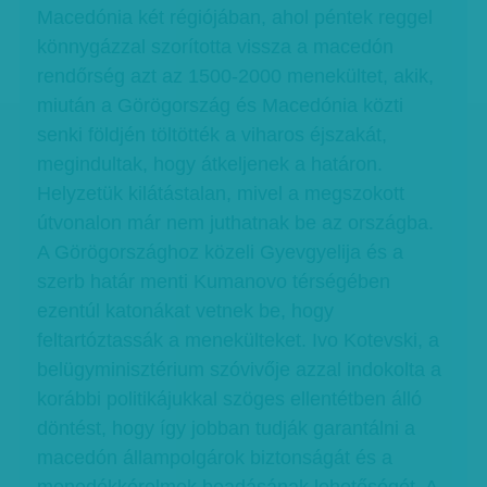
Macedónia két régiójában, ahol péntek reggel
könnygázzal szorította vissza a macedón
rendőrség azt az 1500-2000 menekültet, akik,
miután a Görögország és Macedónia közti
senki földjén töltötték a viharos éjszakát,
megindultak, hogy átkeljenek a határon.
Helyzetük kilátástalan, mivel a megszokott
útvonalon már nem juthatnak be az országba.
A Görögországhoz közeli Gyevgyelija és a
szerb határ menti Kumanovo térségében
ezentúl katonákat vetnek be, hogy
feltartóztassák a menekülteket. Ivo Kotevski, a
belügyminisztérium szóvivője azzal indokolta a
korábbi politikájukkal szöges ellentétben álló
döntést, hogy így jobban tudják garantálni a
macedón állampolgárok biztonságát és a