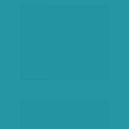
társadalmi célú hirdetés
hirdetés