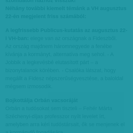
szombaton házhoz visszük!
Néhány további kiemelt témánk a VH augusztus
22-én megjelent friss számából:
A legfrissebb Publicus-kutatás az augusztus 22-
i VH-ban:
elege van az országnak a Fideszből.
Az ország majdnem háromnegyede a fenébe
kívánja a kormányt, alternatíva meg sehol. - A
Jobbik a legkevésbé elutasított párt – a
bizonytalanok körében. - Csalóka látszat, hogy
megállt a Fidesz népszerűségvesztése, a baloldal
mégsem izmosodik.
Bojkottálja Orbán vacsoráját
Orbán a tudósokat sem tiszteli – Fehér Márta
Széchenyi-díjas professzor nyílt levelet írt,
amelyben arra kéri tudóstársait, ők se menjenek el
a kormányfő fogadására.