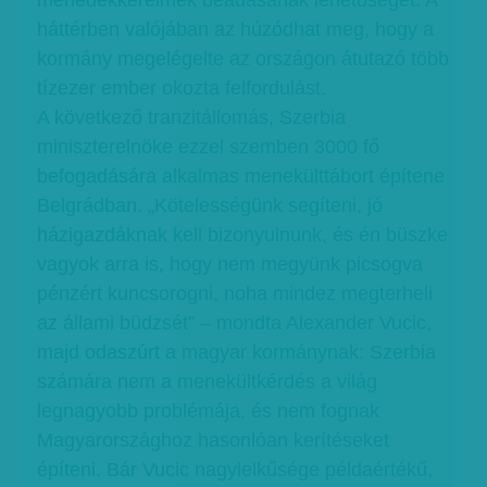
menedékkérelmek beadásának lehetőségét. A
háttérben valójában az húzódhat meg, hogy a
kormány megelégelte az országon átutazó több
tízezer ember okozta felfordulást.
A következő tranzitállomás, Szerbia
miniszterelnöke ezzel szemben 3000 fő
befogadására alkalmas menekülttábort építene
Belgrádban. „Kötelességünk segíteni, jó
házigazdáknak kell bizonyulnunk, és én büszke
vagyok arra is, hogy nem megyünk picsogva
pénzért kuncsorogni, noha mindez megterheli
az állami büdzsét” – mondta Alexander Vucic,
majd odaszúrt a magyar kormánynak: Szerbia
számára nem a menekültkérdés a világ
legnagyobb problémája, és nem fognak
Magyarországhoz hasonlóan kerítéseket
építeni. Bár Vucic nagylelkűsége példaértékű,