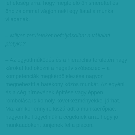
lehetőség arra, hogy megfelelő önismerettel és
önbizalommal vágjon neki egy fiatal a munka
világának.
– Milyen területeket befolyásolhat a vállalati
pletyka?
– Az együttműködés és a hierarchia területén nagy
károkat tud okozni a negatív szóbeszéd – a
kompetenciák megkérdőjelezése nagyon
megnehezíti a hatékony közös munkát. Az egyéni
és a cég hírnevének építése vagy éppen
rombolása is komoly következményekkel járhat.
Ma, amikor ennyire kiszáradt a munkaerőpiac,
nagyon kell ügyelniük a cégeknek arra, hogy jó
munkaadóként tűnjenek fel a piacon.