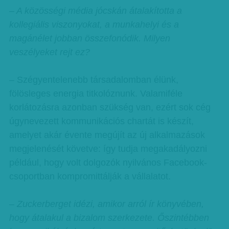
– A közösségi média jócskán átalakította a
kollegiális viszonyokat, a munkahelyi és a
magánélet jobban összefonódik. Milyen
veszélyeket rejt ez?
– Szégyentelenebb társadalomban élünk,
fölösleges energia titkolóznunk. Valamiféle
korlátozásra azonban szükség van, ezért sok cég
úgynevezett kommunikációs chartát is készít,
amelyet akár évente megújít az új alkalmazások
megjelenését követve: így tudja megakadályozni
például, hogy volt dolgozók nyilvános Facebook-
csoportban kompromittálják a vállalatot.
– Zuckerberget idézi, amikor arról ír könyvében,
hogy átalakul a bizalom szerkezete. Őszintébben