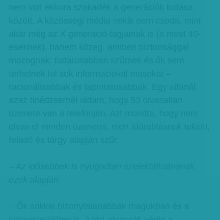
nem volt ekkora szakadék a generációk tudása
között. A közösségi média nekik nem csoda, mint
akár még az X generáció tagjainak is (a most 40-
eseknek), hanem közeg, amiben biztonsággal
mozognak: tudatosabban szűrnek és ők sem
terhelnek túl sok információval másokat –
racionálisabbak és tapintatosabbak. Egy alfánál,
azaz tinédzsernél láttam, hogy 53 olvasatlan
üzenete van a telefonján. Azt mondta, hogy nem
olvas el minden üzenetet, mert időrablásnak tekinti,
feladó és tárgy alapján szűr.
– Az idősebbek is nyugodtan szelektálhatnának
ezek alapján.
– Ők sokkal bizonytalanabbak magukban és a
környezetükben is. Azért olvassák végig a