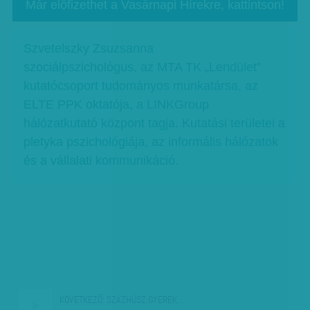
Már előfizethet a Vasárnapi Hírekre, kattintson!
Szvetelszky Zsuzsanna
szociálpszichológus, az MTA TK „Lendület”
kutatócsoport tudományos munkatársa, az
ELTE PPK oktatója, a LINKGroup
hálózatkutató központ tagja. Kutatási területei a
pletyka pszichológiája, az informális hálózatok
és a vállalati kommunikáció.
KÖVETKEZŐ:
SZÁZHÚSZ GYEREK…