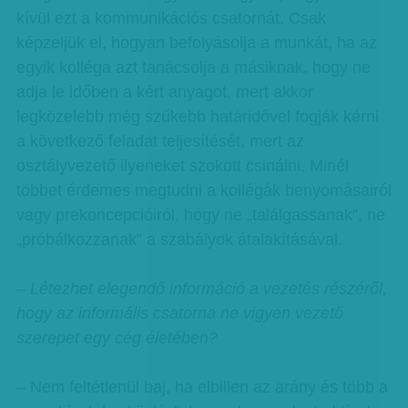
kívül ezt a kommunikációs csatornát. Csak
képzeljük el, hogyan befolyásolja a munkát, ha az
egyik kolléga azt tanácsolja a másiknak, hogy ne
adja le időben a kért anyagot, mert akkor
legközelebb még szűkebb határidővel fogják kérni
a következő feladat teljesítését, mert az
osztályvezető ilyeneket szokott csinálni. Minél
többet érdemes megtudni a kollégák benyomásairól
vagy prekoncepcióiról, hogy ne „találgassanak”, ne
„próbálkozzanak” a szabályok átalakításával.
– Létezhet elegendő információ a vezetés részéről,
hogy az informális csatorna ne vigyen vezető
szerepet egy cég életében?
– Nem feltétlenül baj, ha elbillen az arány és több a