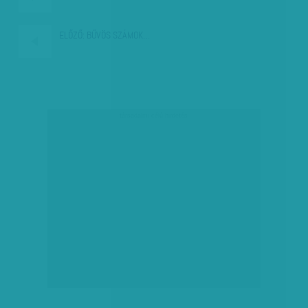
ELŐZŐ:
BŰVÖS SZÁMOK…
társadalmi célú hirdetés