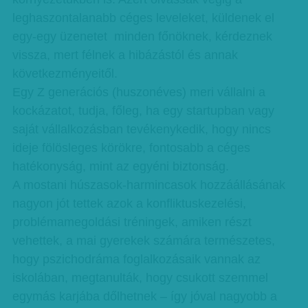
leghaszontalanabb céges leveleket, küldenek el
egy-egy üzenetet minden főnöknek, kérdeznek
vissza, mert félnek a hibázástól és annak
következményeitől.
Egy Z generációs (huszonéves) meri vállalni a
kockázatot, tudja, főleg, ha egy startupban vagy
saját vállalkozásban tevékenykedik, hogy nincs
ideje fölösleges körökre, fontosabb a céges
hatékonyság, mint az egyéni biztonság.
A mostani húszasok-harmincasok hozzáállásának
nagyon jót tettek azok a konfliktuskezelési,
problémamegoldási tréningek, amiken részt
vehettek, a mai gyerekek számára természetes,
hogy pszichodráma foglalkozásaik vannak az
iskolában, megtanulták, hogy csukott szemmel
egymás karjába dőlhetnek – így jóval nagyobb a