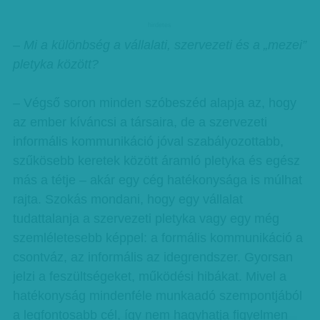
hirdetes
– Mi a különbség a vállalati, szervezeti és a „mezei”
pletyka között?
– Végső soron minden szóbeszéd alapja az, hogy
az ember kíváncsi a társaira, de a szervezeti
informális kommunikáció jóval szabályozottabb,
szűkösebb keretek között áramló pletyka és egész
más a tétje – akár egy cég hatékonysága is múlhat
rajta. Szokás mondani, hogy egy vállalat
tudattalanja a szervezeti pletyka vagy egy még
szemléletesebb képpel: a formális kommunikáció a
csontváz, az informális az idegrendszer. Gyorsan
jelzi a feszültségeket, működési hibákat. Mivel a
hatékonyság mindenféle munkaadó szempontjából
a legfontosabb cél, így nem hagyhatja figyelmen