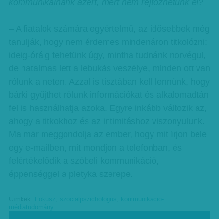
kommunikálnánk azért, mert nem rejtőzhetünk el?
– A fiatalok számára egyértelmű, az idősebbek még
tanulják, hogy nem érdemes mindenáron titkolózni:
ideig-óráig tehetünk úgy, mintha tudnánk norvégul,
de hatalmas lett a lebukás veszélye, minden ott van
rólunk a neten. Azzal is tisztában kell lennünk, hogy
bárki gyűjthet rólunk információkat és alkalomadtán
fel is használhatja azoka. Egyre inkább változik az,
ahogy a titkokhoz és az intimitáshoz viszonyulunk.
Ma már meggondolja az ember, hogy mit írjon bele
egy e-mailben, mit mondjon a telefonban, és
felértékelődik a szóbeli kommunikáció,
éppenséggel a pletyka szerepe.
Címkék:
Fókusz
,
szociálpszichológus
,
kommunikáció-
médiatudomány