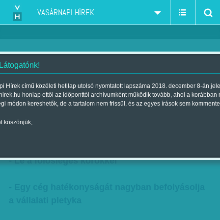
VASÁRNAPI HÍREK
 Látogatónk!
Veszélyes szóbeszéd -
i Hírek című közéleti hetilap utolsó nyomtatott lapszáma 2018. december 8-án jel
hirek.hu honlap ettől az időponttól archívumként működik tovább, ahol a korábban
Szvetelszky Zsuzsa a vállalati
égi módon kereshetők, de a tartalom nem frissül, és az egyes írások sem kommente
pletykáról
t köszönjük,
Szerző:
Kertész Anna
| Megjelent a 2017. április 22.-i lapszámban
- Le a fölösleges körökkel
- Egy cég hatékonyságát nagyban befolyásolja
a vállalati pletyka