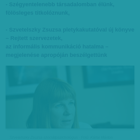
- Szégyentelenebb társadalomban élünk,
fölösleges titkolóznunk,
- Szvetelszky Zsuzsa pletykakutatóval új könyve
– Rejtett szervezetek,
az informális kommunikáció hatalma –
megjelenése apropóján beszélgettünk
Szvetelszky Zsuzsa szociálpszichológus - Fotó: Kállai Márton