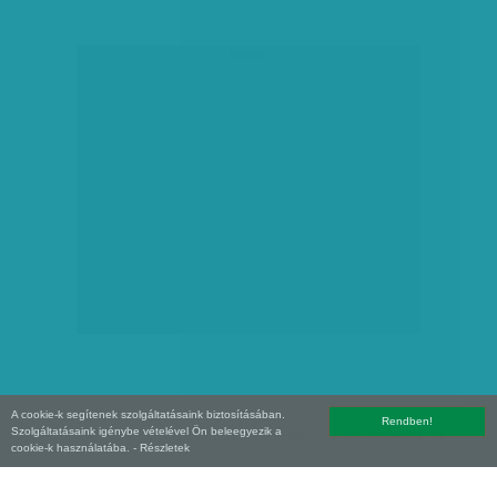
hirdetés
A cookie-k segítenek szolgáltatásaink biztosításában.
Rendben!
Szolgáltatásaink igénybe vételével Ön beleegyezik a
Copyright (C) 2026, XXI század Média Kft. Az oldal szerzői jogi oltalom alatt áll.
cookie-k használatába.
- Részletek