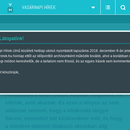
VASÁRNAPI HÍREK
 Látogatónk!
Volt abban döglött kutya is -
i Hírek című közéleti hetilap utolsó nyomtatott lapszáma 2018. december 8-án jel
hirek.hu honlap ettől az időponttól archívumként működik tovább, ahol a korábban
Sikeres ellenállás a jobbikos
égi módon kereshetők, de a tartalom nem frissül, és az egyes írások sem kommente
'mintavárosban'
t köszönjük,
Szerző:
Kövesdi Péter
| Megjelent a 2017. június 03.-i lapszámban
Fellázadtak a bűdi romák. Kiálltak magukért, és
elérték, amit akartak. És ezen a tényen az sem
változtat semmit, hogy a tiltakozás tárgya
három, szeméttel teli közkonténer volt, és hogy
a mindent eldöntő tiltakozó akcióban alig