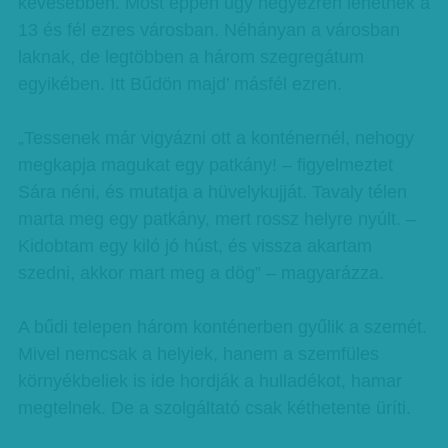
kevesebben. Most éppen úgy négyezren lehetnek a
13 és fél ezres városban. Néhányan a városban
laknak, de legtöbben a három szegregátum
egyikében. Itt Bűdön majd’ másfél ezren.
„Tessenek már vigyázni ott a konténernél, nehogy
megkapja magukat egy patkány! – figyelmeztet
Sára néni, és mutatja a hüvelykujját. Tavaly télen
marta meg egy patkány, mert rossz helyre nyúlt. –
Kidobtam egy kiló jó húst, és vissza akartam
szedni, akkor mart meg a dög” – magyarázza.
A bűdi telepen három konténerben gyűlik a szemét.
Mivel nemcsak a helyiek, hanem a szemfüles
környékbeliek is ide hordják a hulladékot, hamar
megtelnek. De a szolgáltató csak kéthetente üríti.