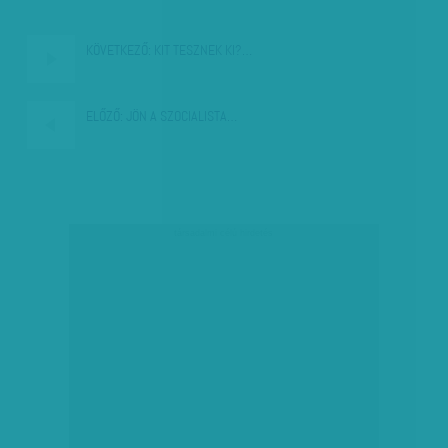
KÖVETKEZŐ:
KIT TESZNEK KI?…
ELŐZŐ:
JÖN A SZOCIALISTA…
társadalmi célú hirdetés