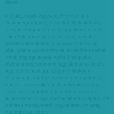
vissza.”
A Gyulát, vagyis Zagyva György Gyulát, a
Hatvannégy Vármegye tiszteletbeli elnökét még
tavaly télen importálta a vasvári polgármester. Dr.
Fülöp Erik eredetileg a teljes érpataki modellt
szerette volna átültetni a helyi gyakorlatba, de
végül csak a Gyulát hozta ide, és rábízta a vasvári
romák megregulázását. Azóta ő felügyeli a
közmunkaprogramot, ami nagyjából annyit jelent,
hogy élet és halál ura. „Engemet kirakott a
közmunkából, mert azt mondta, megtagadtam a
munkát – panaszolja egy ötven körüli asszony. –
Pedig csak segítettem egy másik asszonynak,
akinek vérzett az ujja, mert belelépett a kapába. Azt
mondta a munkavezető, hogy leültem, az pedig
már lógásnak számít.