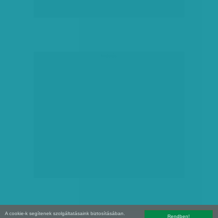
hirdetés
A cookie-k segítenek szolgáltatásaink biztosításában.
Rendben!