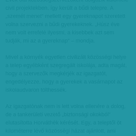
civil projektekben, így került a bűdi telepre. A
„szemét menet” mellett egy gyereknapot szeretett
volna szervezni a bűdi gyerekeknek. „Húsz éve
nem volt errefelé ilyesmi, a kisebbek azt sem
tudják, mi az a gyereknap” – mondja.
Mivel a környék egyetlen civilizált közösségi helye
a telep egyébként szegregált iskolája, adta magát,
hogy a szervezők megkérjék az igazgatót,
engedélyezze, hogy a gyerekek a vasárnapot az
iskolaudvaron tölthessék.
Az igazgatónak nem is lett volna ellenére a dolog,
de a tankerületi vezető „biztonsági okokból”
elutasította Horváthék kérését. Egy, a teleptől öt
kilométerre lévő közösségi házat ajánlott, ami