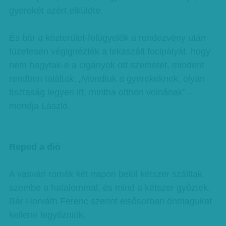
gyerekét azért elküldte.
És bár a közterület-felügyelők a rendezvény után
tüzetesen végignézték a lekaszált focipályát, hogy
nem hagytak-e a cigányok ott szemetet, mindent
rendben találtak. „Mondtuk a gyerekeknek, olyan
tisztaság legyen itt, mintha otthon volnának” –
mondja László.
Reped a dió
A vasvári romák két napon belül kétszer szálltak
szembe a hatalommal, és mind a kétszer győztek.
Bár Horváth Ferenc szerint elsősorban önmagukat
kellene legyőzniük.