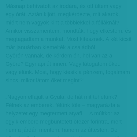
Másnap behívatott az irodára, és ott ültem vagy
egy órát. Aztán kijött, megkérdezte, mit akarok,
miért nem vagyok kint a többiekkel a fóliáknál?
Amikor visszamentem, mondták, hogy elkéstem, és
megtagadtam a munkát. Most kitesznek. A két kicsit
már januárban kiemelték a családból.
Györén vannak, de kérdem én, hol van az a
Györe? Egynapi út innen. Vagy látogatom őket,
vagy élünk. Most, hogy kiesik a pénzem, fogalmam
sincs, mikor látom őket megint?”
„Nagyon elfajult a Gyula, de hát mit tehetünk?
Félnek az emberek, félünk tőle – magyarázta a
helyzetet egy megtermett atyafi. – A múltkor az
egyik embere megbüntetett ötezer forintra, mert
nem a járdán mentem, hanem az úttesten. De