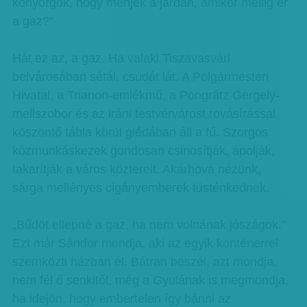
könyörgök, hogy menjek a járdán, amikor mellig ér
a gaz?”
Hát ez az, a gaz. Ha valaki Tiszavasvári
belvárosában sétál, csudát lát. A Polgármesteri
Hivatal, a Trianon-emlékmű, a Pongrátz Gergely-
mellszobor és az iráni testvérvárost rovásírással
köszöntő tábla körül glédában áll a fű. Szorgos
közmunkáskezek gondosan csinosítják, ápolják,
takarítják a város köztereit. Akárhová nézünk,
sárga mellényes cigányemberek tüsténkednek.
„Bűdöt ellepné a gaz, ha nem volnának jószágok.”
Ezt már Sándor mondja, aki az egyik konténerrel
szemközti házban él. Bátran beszél, azt mondja,
nem fél ő senkitől, még a Gyulának is megmondja,
ha idejön, hogy embertelen így bánni az