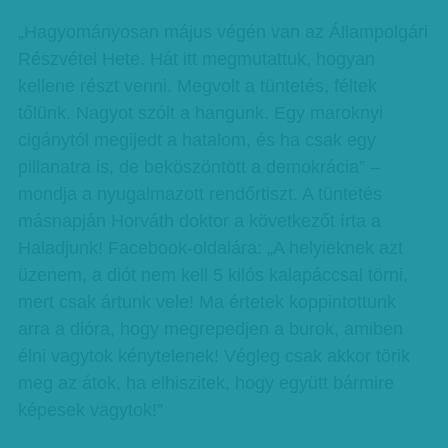
„Hagyományosan május végén van az Állampolgári
Részvétel Hete. Hát itt megmutattuk, hogyan
kellene részt venni. Megvolt a tüntetés, féltek
tőlünk. Nagyot szólt a hangunk. Egy maroknyi
cigánytól megijedt a hatalom, és ha csak egy
pillanatra is, de beköszöntött a demokrácia” –
mondja a nyugalmazott rendőrtiszt. A tüntetés
másnapján Horváth doktor a következőt írta a
Haladjunk! Facebook-oldalára: „A helyieknek azt
üzenem, a diót nem kell 5 kilós kalapáccsal törni,
mert csak ártunk vele! Ma értetek koppintottunk
arra a dióra, hogy megrepedjen a burok, amiben
élni vagytok kénytelenek! Végleg csak akkor törik
meg az átok, ha elhiszitek, hogy együtt bármire
képesek vagytok!”