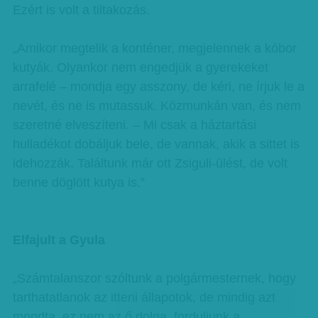
Ezért is volt a tiltakozás.
„Amikor megtelik a konténer, megjelennek a kóbor
kutyák. Olyankor nem engedjük a gyerekeket
arrafelé – mondja egy asszony, de kéri, ne írjuk le a
nevét, és ne is mutassuk. Közmunkán van, és nem
szeretné elveszíteni. – Mi csak a háztartási
hulladékot dobáljuk bele, de vannak, akik a sittet is
idehozzák. Találtunk már ott Zsiguli-ülést, de volt
benne döglött kutya is.”
Elfajult a Gyula
„Számtalanszor szóltunk a polgármesternek, hogy
tarthatatlanok az itteni állapotok, de mindig azt
mondta, ez nem az ő dolga, forduljunk a