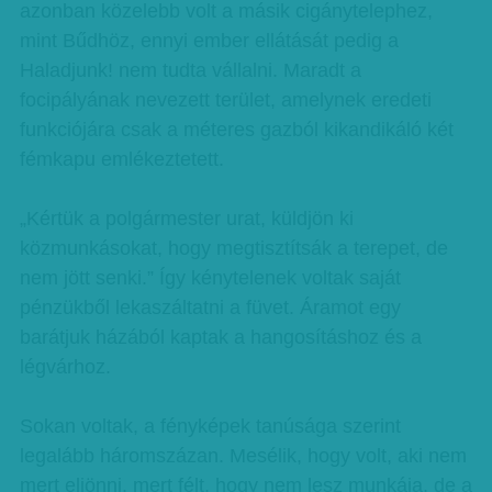
azonban közelebb volt a másik cigánytelephez,
mint Bűdhöz, ennyi ember ellátását pedig a
Haladjunk! nem tudta vállalni. Maradt a
focipályának nevezett terület, amelynek eredeti
funkciójára csak a méteres gazból kikandikáló két
fémkapu emlékeztetett.
„Kértük a polgármester urat, küldjön ki
közmunkásokat, hogy megtisztítsák a terepet, de
nem jött senki.” Így kénytelenek voltak saját
pénzükből lekaszáltatni a füvet. Áramot egy
barátjuk házából kaptak a hangosításhoz és a
légvárhoz.
Sokan voltak, a fényképek tanúsága szerint
legalább háromszázan. Mesélik, hogy volt, aki nem
mert eljönni, mert félt, hogy nem lesz munkája, de a