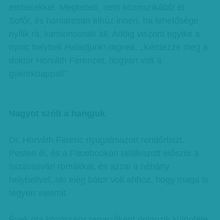
emberekkel. Megteheti, nem közmunkából él.
Sofőr, és hamarosan elhúz innen, ha lehetősége
nyílik rá, kamionosnak áll. Addig viszont egyike a
nyolc helybeli Haladjunk!-tagnak. „Kérdezze meg a
doktor Horváth Ferencet, hogyan volt a
gyereknappal!”
Nagyot szólt a hangjuk
Dr. Horváth Ferenc nyugalmazott rendőrtiszt.
Pesten él, és a Facebookon találkozott először a
tiszavasvári romákkal, és azzal a néhány
helybelivel, aki elég bátor volt ahhoz, hogy maga is
tegyen valamit.
Évek óta közösségszervezőként dolgozik különféle