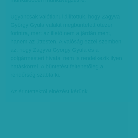
munkaidőben munkavégzésre.
Ugyancsak valótlanul állítottuk, hogy Zagyva
György Gyula valakit megbüntetett ötezer
forintra, mert az illető nem a járdán ment,
hanem az úttesten. A valóság ezzel szemben
az, hogy Zagyva György Gyula és a
polgármesteri hivatal nem is rendelkezik ilyen
hatáskörrel. A büntetést feltehetőleg a
rendőrség szabta ki.
Az érintettektől elnézést kérünk.