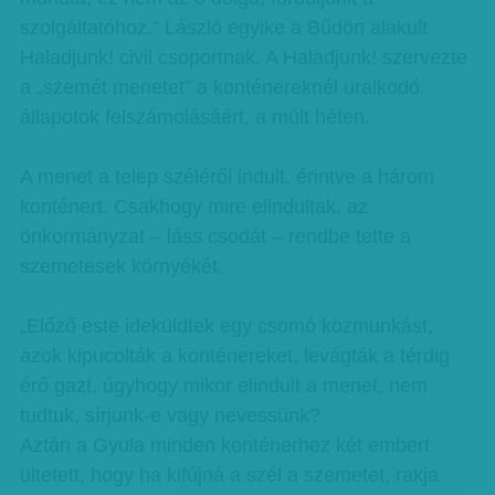
szolgáltatóhoz.” László egyike a Bűdön alakult
Haladjunk! civil csoportnak. A Haladjunk! szervezte
a „szemét menetet” a konténereknél uralkodó
állapotok felszámolásáért, a múlt héten.
A menet a telep széléről indult, érintve a három
konténert. Csakhogy mire elindultak, az
önkormányzat – láss csodát – rendbe tette a
szemetesek környékét.
„Előző este ideküldtek egy csomó közmunkást,
azok kipucolták a konténereket, levágták a térdig
érő gazt, úgyhogy mikor elindult a menet, nem
tudtuk, sírjunk-e vagy nevessünk?
Aztán a Gyula minden konténerhez két embert
ültetett, hogy ha kifújná a szél a szemetet, rakja