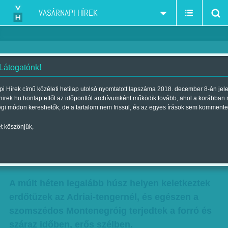
VASÁRNAPI HÍREK
 Látogatónk!
Újabb erdőtüzek veszélyére
i Hírek című közéleti hetilap utolsó nyomtatott lapszáma 2018. december 8-án jel
hirek.hu honlap ettől az időponttól archívumként működik tovább, ahol a korábban
figyelmeztetnek a horvát
égi módon kereshetők, de a tartalom nem frissül, és az egyes írások sem kommente
hatóságok a hétvégére várható
t köszönjük,
kánikulai hullám miatt
Szerző:
Munkatársunktól
| Megjelent a 2017. július 22.-i lapszámban
A múlt héten legalább húsz helyen keletkeztek
erdőtüzek az Adriai-tengernél, és egészen a
szomszédos Montenegróig terjedtek a forró és
száraz időben, erős szélben.