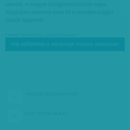
városát. A magyar külügyminisztérium teljes
tűzgyújtási tilalomra hívta fel a Horvátországba
utazók figyelmét.
Címkék:
Horvátország
,
katasztrófavédelem
Már előfizethet a Vasárnapi Hírekre, kattintson!
KÖVETKEZŐ:
BELEROKKAN A VIDÉK
ELŐZŐ:
2005 ÓTA JÁRJA AZ…