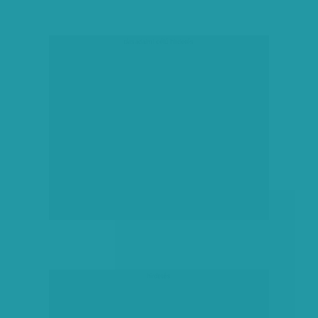
társadalmi célú hirdetés
hirdetés