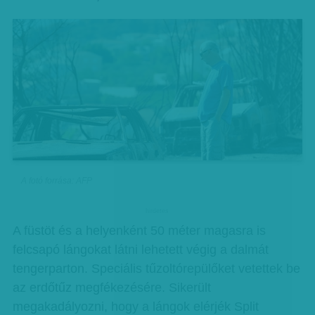
A fotó forrása: AFP
hirdetes
A füstöt és a helyenként 50 méter magasra is
felcsapó lángokat látni lehetett végig a dalmát
tengerparton. Speciális tűzoltórepülőket vetettek be
az erdőtűz megfékezésére. Sikerült
megakadályozni, hogy a lángok elérjék Split