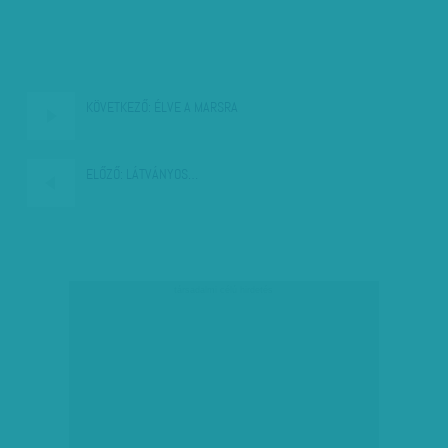
KÖVETKEZŐ:
ÉLVE A MARSRA
ELŐZŐ:
LÁTVÁNYOS…
társadalmi célú hirdetés