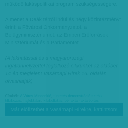
működő lakáspolitikai program szükségességére.
A menet a Deák térről indul és négy közintézményt
érint: a Fővárosi Önkormányzatot, a
Belügyminisztériumot, az Emberi Erőforrások
Minisztériumát és a Parlamentet.
(A lakhatással és a magyarországi
ingatlanhelyzettel foglalkozó cikkünket az október
14-én megjelent Vasárnapi Hírek 16. oldalán
olvashatják)
Címkék:
A Város Mindenkié
,
tüntetés-demonstráció-sztrájk-
tiltakozás
,
hajléktalan
,
kilakoltatás
,
bérlakás-lakásépítés
Már előfizethet a Vasárnapi Hírekre, kattintson!