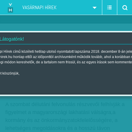
VASÁRNAPI HÍREK
 Látogatónk!
A lakhatásért vonulnak
i Hírek című közéleti hetilap utolsó nyomtatott lapszáma 2018. december 8-án jel
hirek.hu honlap ettől az időponttól archívumként működik tovább, ahol a korábban
Szerző:
Munkatársunktól
| Megjelent a 2017. október 14.-i lapszámban
égi módon kereshetők, de a tartalom nem frissül, és az egyes írások sem kommente
t köszönjük,
A Város Mindenkié idén 7. alkalommal szervezi
meg a Lakásmenetet a fővárosban.
hirdetes
A szombat délutáni felvonulás részvevői felhívják a
figyelmet a magyarországi lakhatási válságra,a
kormány és az önkormányzatokfelelősségére, a
lehetséges megoldásokra és a hosszú távon