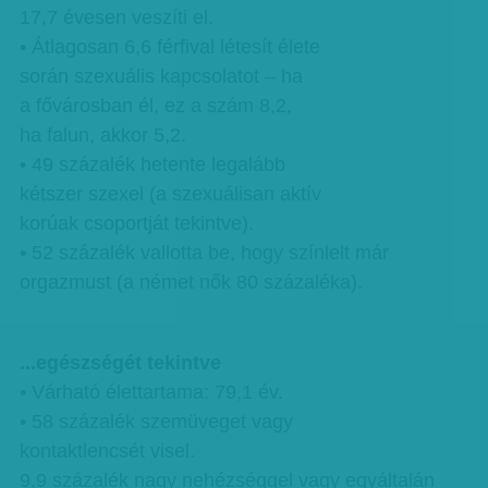
17,7 évesen veszíti el.
• Átlagosan 6,6 férfival létesít élete
során szexuális kapcsolatot – ha
a fővárosban él, ez a szám 8,2,
ha falun, akkor 5,2.
• 49 százalék hetente legalább
kétszer szexel (a szexuálisan aktív
korúak csoportját tekintve).
• 52 százalék vallotta be, hogy színlelt már
orgazmust (a német nők 80 százaléka).
...egészségét tekintve
• Várható élettartama: 79,1 év.
• 58 százalék szemüveget vagy
kontaktlencsét visel.
9,9 százalék nagy nehézséggel vagy egyáltalán