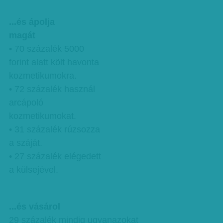
...és ápolja
magát
• 70 százalék 5000
forint alatt költ havonta
kozmetikumokra.
• 72 százalék használ
arcápoló
kozmetikumokat.
• 31 százalék rúzsozza
a száját.
• 27 százalék elégedett
a külsejével.
...és vásárol
29 százalék mindig ugyanazokat