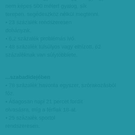
nem képes 500 métert gyalog, sík
terepen, segédeszköz nélkül megtenni.
• 23 százalék rendszeresen
dohányzik.
• 6,2 százalék problémás ivó.
• 48 százalék túlsúlyos vagy elhízott, 62
százaléknak van súlytöbblete.
...szabadidejében
• 78 százalék havonta egyszer, szórakozásból
főz.
• Átlagosan napi 21 percet fordít
olvasásra, míg a férfiak 18-at.
• 25 százalék sportol
rendszeresen.