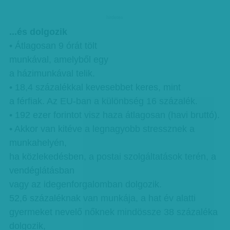
hirdetes
...és dolgozik
• Átlagosan 9 órát tölt
munkával, amelyből egy
a házimunkával telik.
• 18,4 százalékkal kevesebbet keres, mint
a férfiak. Az EU-ban a különbség 16 százalék.
• 192 ezer forintot visz haza átlagosan (havi bruttó).
• Akkor van kitéve a legnagyobb stressznek a
munkahelyén,
ha közlekedésben, a postai szolgáltatások terén, a
vendéglátásban
vagy az idegenforgalomban dolgozik.
52,6 százaléknak van munkája, a hat év alatti
gyermeket nevelő nőknek mindössze 38 százaléka
dolgozik,