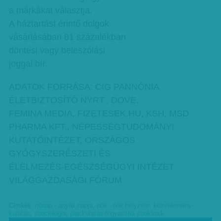
a márkákat választja.
A háztartást érintő dolgok
vásárlásában 81 százalékban
döntési vagy beleszólási
joggal bír.
ADATOK FORRÁSA: CIG PANNÓNIA
ÉLETBIZTOSÍTÓ NYRT., DOVE,
FEMINA MEDIA, FIZETESEK.HU, KSH, MSD
PHARMA KFT., NÉPESSÉGTUDOMÁNYI
KUTATÓINTÉZET, ORSZÁGOS
GYÓGYSZERÉSZETI ÉS
ÉLELMEZÉS-EGÉSZSÉGÜGYI INTÉZET
VILÁGGAZDASÁGI FÓRUM
Címkék:
nőnap - anyák napja
,
nők - nők helyzete
,
közvélemény-
kutatás
,
szociológia
,
piackutatás-fogyasztói szokások