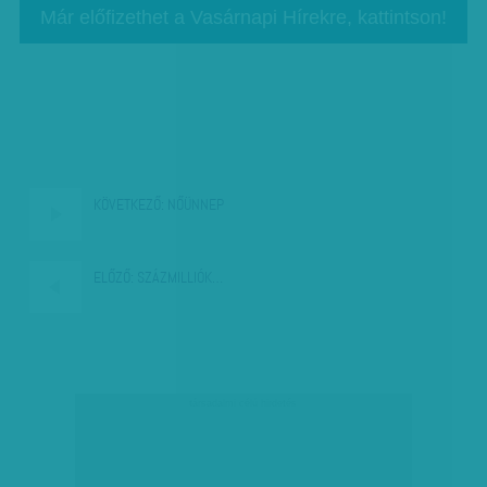
Már előfizethet a Vasárnapi Hírekre, kattintson!
KÖVETKEZŐ:
NŐÜNNEP
ELŐZŐ:
SZÁZMILLIÓK…
társadalmi célú hirdetés