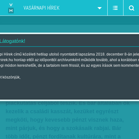
VASÁRNAPI HÍREK
 Látogatónk!
A nő, ha magyar...
i Hírek című közéleti hetilap utolsó nyomtatott lapszáma 2018. december 8-án jel
hirek.hu honlap ettől az időponttól archívumként működik tovább, ahol a korábban
Szerző:
Munkatársainktól
| Megjelent a 2016. március 05.-i
égi módon kereshetők, de a tartalom nem frissül, és az egyes írások sem kommente
lapszámban
t köszönjük,
A magyar nő szokásait, vágyait ritkán kutatják.
Ha valaki mégis megkérdezi őket, leginkább
piackutatás céljából teszik. És bár általában ők
kezelik a családi kasszát, kezüket egyrészt
megköti, hogy kevesebb pénzt visznek haza,
mint párjuk, és hogy a szokásaik rabjai. Bár
több időt, pénzt fordítanak kultúrára, mint a