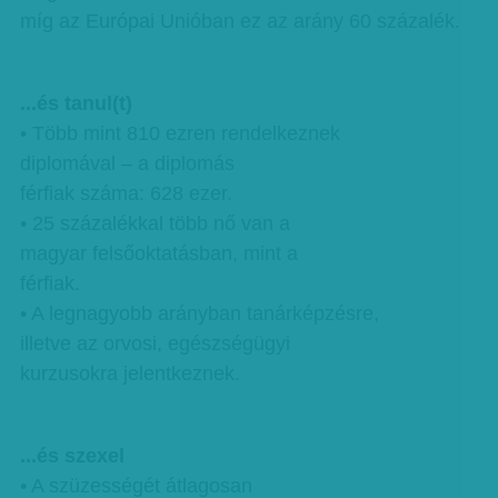
míg az Európai Unióban ez az arány 60 százalék.
...és tanul(t)
• Több mint 810 ezren rendelkeznek
diplomával – a diplomás
férfiak száma: 628 ezer.
• 25 százalékkal több nő van a
magyar felsőoktatásban, mint a
férfiak.
• A legnagyobb arányban tanárképzésre,
illetve az orvosi, egészségügyi
kurzusokra jelentkeznek.
...és szexel
• A szüzességét átlagosan