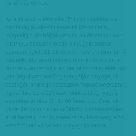
millió idős embert.
Az első tételt – idén először fizeti a kabinet – a
gazdaság jó teljesítményének köszönhető,
márpedig a szabályok szerint, ha érdemben nő a
GDP (3,5 százalék fölött), a nyugdíjasoknak
egyszeri legfeljebb 12 ezer forintos prémium jár. A
második tétel azért érkezik, mert az év elején a
kormány alulbecsülte az idei infláció mértékét, így
januárig visszamenőleg korrigálják a nyugdíjak
összegét, amit egy összegben fognak megkapni a
jogosultak. Ez a 124 ezer forintos átlagnyugdíj
esetében körülbelül 13 400 forint lesz. Emellett
Lázár János miniszter csütörtöki Kormányinfóján
arról beszélt: idén is szeretnének karácsony előtt
Erzsébet-utalványt adni a nyugdíjasoknak.