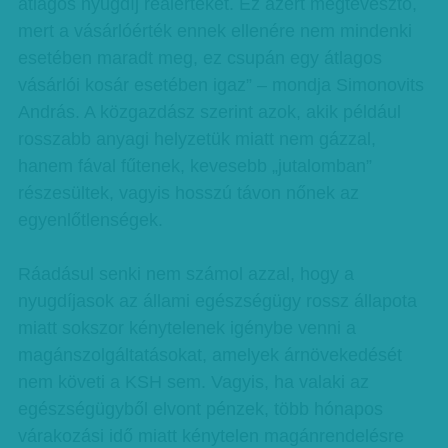
átlagos nyugdíj reálértékét. Ez azért megtévesztő,
mert a vásárlóérték ennek ellenére nem mindenki
esetében maradt meg, ez csupán egy átlagos
vásárlói kosár esetében igaz” – mondja Simonovits
András. A közgazdász szerint azok, akik például
rosszabb anyagi helyzetük miatt nem gázzal,
hanem fával fűtenek, kevesebb „jutalomban”
részesültek, vagyis hosszú távon nőnek az
egyenlőtlenségek.
Ráadásul senki nem számol azzal, hogy a
nyugdíjasok az állami egészségügy rossz állapota
miatt sokszor kénytelenek igénybe venni a
magánszolgáltatásokat, amelyek árnövekedését
nem követi a KSH sem. Vagyis, ha valaki az
egészségügyből elvont pénzek, több hónapos
várakozási idő miatt kénytelen magánrendelésre