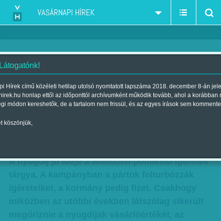
VASÁRNAPI HÍREK
 Látogatónk!
Adnak, elfolyik -
i Hírek című közéleti hetilap utolsó nyomtatott lapszáma 2018. december 8-án jel
hirek.hu honlap ettől az időponttól archívumként működik tovább, ahol a korábban
Nyugdíjemelések és
égi módon kereshetők, de a tartalom nem frissül, és az egyes írások sem kommente
költekezésbe hajszolt idősek
t köszönjük,
Szerző:
Munkatársunktól
| Megjelent a 2017. október 14.-i lapszámban
A nyugdíj jó ideje a felelőtlen politikusi ígéretek
tárgya. A kampányban a pártok felturbózzák
ígéreteiket, a kormány pedig fizet. Csakhogy
miközben az utóbbi években látszólag sikerült
megőriznie a nyugdíjak vásárlóértékét, az