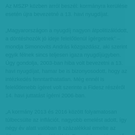
Az MSZP közben arról beszél: kormányra kerülése
esetén újra bevezetné a 13. havi nyugdíjat.
„Magyarországon a nyugdíj nagyon átpolitizálódott,
a döntéshozók jó ideje felelőtlenül ígérgetnek” –
mondja Simonovits András közgazdász, aki szerint
egyik félnek sincs teljesen igaza nyugdíjügyben.
Úgy gondolja, 2003-ban hiba volt bevezetni a 13.
havi nyugdíjat, hamar be is bizonyosodott, hogy az
intézkedés fenntarthatatlan. Még ennél is
felelőtlenebb ígéret volt szerinte a Fidesz részéről
14. havi juttatást ígérni 2006-ban.
„A kormány 2013 és 2016 között folyamatosan
túlbecsülte az inflációt, nagyobb emelést adott, így
négy év alatt valóban 8 százalékkal emelte az