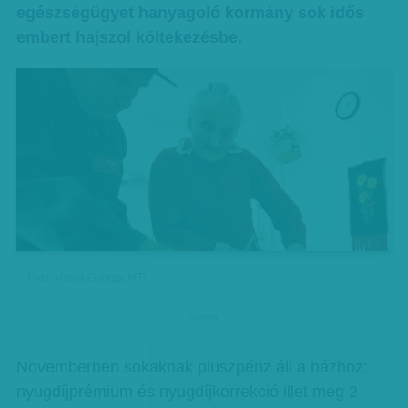
egészségügyet hanyagoló kormány sok idős
embert hajszol költekezésbe.
Fotó: Varga György, MTI
hirdetes
Novemberben sokaknak pluszpénz áll a házhoz:
nyugdíjprémium és nyugdíjkorrekció illet meg 2