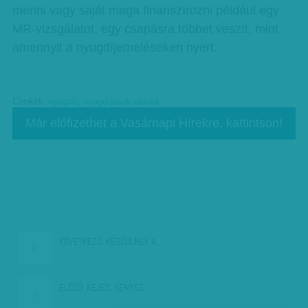
menni vagy saját maga finanszírozni például egy
MR-vizsgálatot, egy csapásra többet veszít, mint
amennyit a nyugdíjemeléseken nyert.
Címkék:
nyugdíj
,
nyugdíjasok-idősek
Már előfizethet a Vasárnapi Hírekre, kattintson!
KÖVETKEZŐ:
KÉSZÜLNEK A…
ELŐZŐ:
KÉJES, KÉNYES…