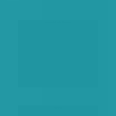
társadalmi célú hirdetés
hirdetés