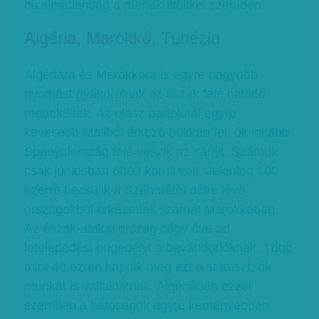
bizalmatlanság a menekültekkel szemben.
Algéria, Marokkó, Tunézia
Algériára és Marokkóra is egyre nagyobb
nyomást gyakorolnak az észak felé haladó
menekültek. Az olasz partoknál egyre
kevesebb Maliból érkező bukkan fel, ők inkább
Spanyolország felé veszik az irányt. Számuk
csak júniusban 6000 körüli volt. Jelenleg 100
ezerre becsülik a Szaharától délre lévő
országokból érkezettek számát Marokkóban.
Az észak-afrikai ország négy éve ad
letelepedési engedélyt a bevándorlóknak. Több
mint 40 ezren kapták meg ezt a státuszt, ők
munkát is vállalhatnak. Algériában ezzel
szemben a hatóságok egyre keményebben