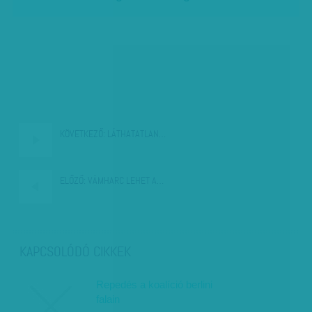
KÖVETKEZŐ:
LÁTHATATLAN…
ELŐZŐ:
VÁMHARC LEHET A…
KAPCSOLÓDÓ CIKKEK
Repedés a koalíció berlini
falain