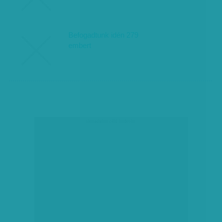
Befogadtunk idén 279
embert
társadalmi célú hirdetés