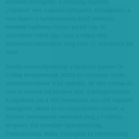
azonban leszögezte: ő márpedig egyetlen
„migránst” sem hajlandó befogadni. Kétségtelen, a
nem éppen a humanizmusra építő politikája
felettébb hatékony, hiszen pártját már 30
százalékon mérik úgy, hogy a május eleji
parlamenti választáson még csak 17 százalékra tett
szert.
Salvini menekültpolitikája a koalíciós partner Öt
Csillag Mozgalomnak (M5S) és Giuseppe Conte
miniszterelnöknek is túl radikális, de nem tudnak és
nem is mernek mit kezdeni vele. A belügyminiszter
a napokban azt a 450 menekültet sem volt hajlandó
beengedni, akiket az EU határvédelmi szerve, a
Frontex munkatársai mentettek meg a Földközi-
tengeren. Ezt követően Spanyolország,
Franciaország, Málta, Portugália és Németország