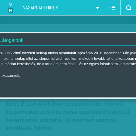
VASÁRNAPI HÍREK
 Látogatónk!
Afrika, az ígéret földje
i Hírek című közéleti hetilap utolsó nyomtatott lapszáma 2018. december 8-án jel
hirek.hu honlap ettől az időponttól archívumként működik tovább, ahol a korábban
Szerző:
Rónay Tamás
| Megjelent a 2018. július 20.-i lapszámban
égi módon kereshetők, de a tartalom nem frissül, és az egyes írások sem kommente
t köszönjük,
Még évtizedekig a menekültpolitika határozhatja
meg az európai politikát. Az uniós kormányok
ezért mindinkább arra törekednek, hogy az EU-n
kívül, Észak-Afrikában hozzanak létre felvevő
központokat az Afrika belső területeiről érkezett
bevándorlók számára. Ez azonban számos
akadályba ütközik.