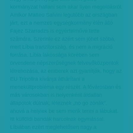
kormányzat hallani sem akar ilyen megoldásról.
Amikor Matteo Salvini legutóbb az országban
járt, ezt a nemzeti egységkormány élén álló
Fajez Szarradzs is egyértelművé tette
számára. Szerinte ez azért sem jöhet szóba,
mert Líbia tranzitország, és nem a migráció
forrása. Líbia lakossága körében sem
örvendene népszerűségnek felvevőközpontok
létrehozása, az emberek azt gyanítják, hogy az
EU Tripolira kívánja áthárítani a
menekültprobléma egy részét. A fővárosban és
más városokban is helyenként áldatlan
állapotok dúlnak, léteznek „no go zónák”,
ahová a helyiek be sem merik tenni a lábukat.
Itt külföldi bandák harcolnak egymással.
Líbiában ezért meglehetősen nagy a