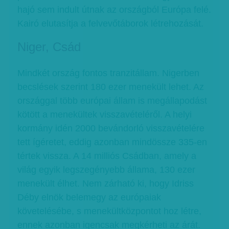
hajó sem indult útnak az országból Európa felé.
Kairó elutasítja a felvevőtáborok létrehozását.
Niger, Csád
Mindkét ország fontos tranzitállam. Nigerben
becslések szerint 180 ezer menekült lehet. Az
országgal több európai állam is megállapodást
kötött a menekültek visszavételéről. A helyi
kormány idén 2000 bevándorló visszavételére
tett ígéretet, eddig azonban mindössze 335-en
tértek vissza. A 14 milliós Csádban, amely a
világ egyik legszegényebb állama, 130 ezer
menekült élhet. Nem zárható ki, hogy Idriss
Déby elnök belemegy az európaiak
követelésébe, s menekültközpontot hoz létre,
ennek azonban igencsak megkérheti az árát.