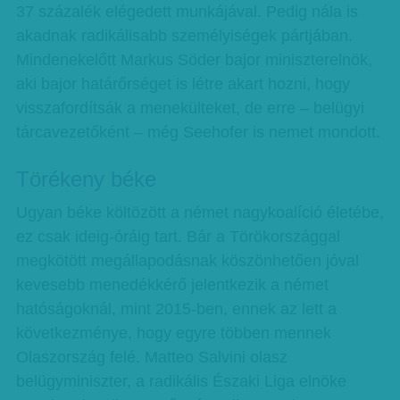
37 százalék elégedett munkájával. Pedig nála is
akadnak radikálisabb személyiségek pártjában.
Mindenekelőtt Markus Söder bajor miniszterelnök,
aki bajor határőrséget is létre akart hozni, hogy
visszafordítsák a menekülteket, de erre – belügyi
tárcavezetőként – még Seehofer is nemet mondott.
Törékeny béke
Ugyan béke költözött a német nagykoalíció életébe,
ez csak ideig-óráig tart. Bár a Törökországgal
megkötött megállapodásnak köszönhetően jóval
kevesebb menedékkérő jelentkezik a német
hatóságoknál, mint 2015-ben, ennek az lett a
következménye, hogy egyre többen mennek
Olaszország felé. Matteo Salvini olasz
belügyminiszter, a radikális Északi Liga elnöke