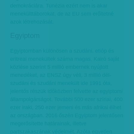
demokráciára. Tunézia ezért nem is akar
menekülttáborokat, de az EU sem erőltetné
azok létrehozását.
Egyiptom
Egyiptomban különösen a szudáni, etióp és
eritreai menekültek száma magas. Kairó saját
közlése szerint 5 millió embernek nyújtott
menedéket, az ENSZ úgy véli, 3 millió dél-
szudáni és szudáni menekült ide 1991 óta,
jelentős részük időközben felvette az egyiptomi
állampolgárságot. További 500 ezer szíriai, 400
ezer iraki, 250 ezer jemeni és más afrikai élhet
az országban. 2016 őszén Egyiptom jelentősen
megerősítette határainak, illetve
partszakaszának védelmét. Azóta egyetlen