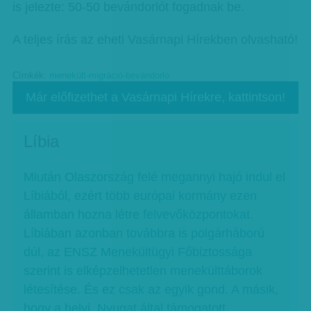
is jelezte: 50-50 bevándorlót fogadnak be.
A teljes írás az eheti Vasárnapi Hírekben olvasható!
Címkék:
menekült-migráció-bevándorló
Már előfizethet a Vasárnapi Hírekre, kattintson!
Líbia
Miután Olaszország felé megannyi hajó indul el
Líbiából, ezért több európai kormány ezen
államban hozna létre felvevőközpontokat.
Líbiában azonban továbbra is polgárháború
dúl, az ENSZ Menekültügyi Főbiztossága
szerint is elképzelhetetlen menekülttáborok
létesítése. És ez csak az egyik gond. A másik,
hogy a helyi, Nyugat által támogatott