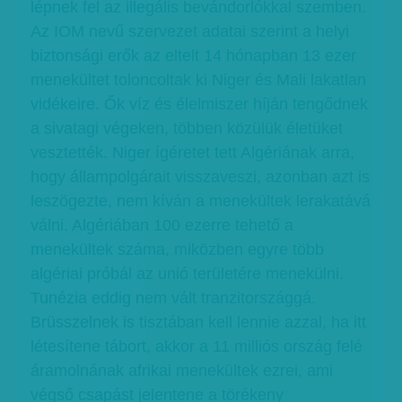
lépnek fel az illegális bevándorlókkal szemben.
Az IOM nevű szervezet adatai szerint a helyi
biztonsági erők az eltelt 14 hónapban 13 ezer
menekültet toloncoltak ki Niger és Mali lakatlan
vidékeire. Ők víz és élelmiszer híján tengődnek
a sivatagi végeken, többen közülük életüket
vesztették. Niger ígéretet tett Algériának arra,
hogy állampolgárait visszaveszi, azonban azt is
leszögezte, nem kíván a menekültek lerakatává
válni. Algériában 100 ezerre tehető a
menekültek száma, miközben egyre több
algériai próbál az unió területére menekülni.
Tunézia eddig nem vált tranzitországgá.
Brüsszelnek is tisztában kell lennie azzal, ha itt
létesítene tábort, akkor a 11 milliós ország felé
áramolnának afrikai menekültek ezrei, ami
végső csapást jelentene a törékeny