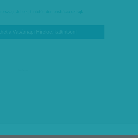
rország
,
Jobbik
,
tüntetés-demonstráció-sztrájk-
thet a Vasárnapi Hírekre, kattintson!
hirdetés