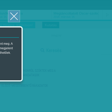
ősnők nőnapra
Megtáncoltatott Oscar-szobor
us 16.
2018. március 16.
i Hírekre, kattintson!
Kutatás
magyar
ent meg. A
start
 megjelent
Keresés
lhetőek.
stop
KÖVETKEZŐ:
OTTHONRÓL SZÖKTEK MEG A
RABLÓGYILKOS BANDATAGOK
ELŐZŐ:
MEGDÖBBENTŐ RÁKADATOK