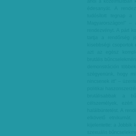
ahol a közelmúltban 
édesanyát. A rendez
tudósított tegnap a 
Magyarországon!” – 
rendezvényt. A párt k
tartja a rendőrség j
kisebbségi csoportok 
azt az egész kompl
brutális bűncselekmény
demonstráción többek
szégyenünk, hogy mi
nincsenek itt” – üzent
politikai haszonszerzé
brutálisabbak a b
célszemélyek, ezért
halálbüntetést. A rend
elkövető etnikumát,
kijelentette: a Jobbik
szexuális bűncselekmé