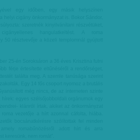
yével egy időben, egy másik helyszínen
a helyi cigány önkormányzat is. Bokor Sándor,
súlyozta: szeretnék kinyilvánítani részvétüket,
cigányellenes hangulatkeltést. A roma
50 résztvevője a közeli templomnál gyújtott
er 25-én Soroksáron a 36 éves Krisztina futni
bb férje értesítette eltűnéséről a rendőrséget,
testét találta meg. A szemle tanúsága szerint
akolták. Egy 14 fős csoport nyomoz a brutális
yanúsított még nincs, de az interneten szinte
 hírek: egyes szélsőjobboldali orgánumok egy
Szendrei- klánról írtak, akiket az önkormányzat
 roma vezetője a hírt azonnal cáfolta, hiába.
etők bocsánatkérésre szólítottak fel minden
, amely romabűnözésről adott hírt és arra
ost keresünk, nem romát”.