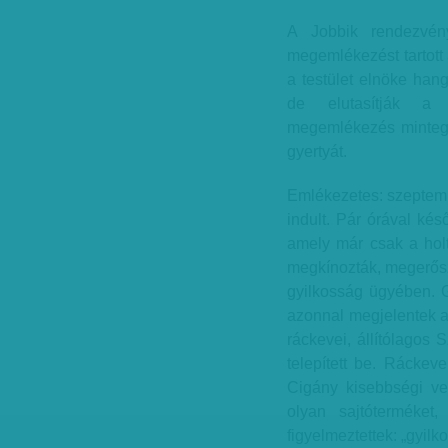
A Jobbik rendezvén
megemlékezést tartott 
a testület elnöke hang
de elutasítják a 
megemlékezés mintegy 
gyertyát.
Emlékezetes: szeptemb
indult. Pár órával késő
amely már csak a holt
megkínozták, megerősz
gyilkosság ügyében. G
azonnal megjelentek a
ráckevei, állítólagos 
telepített be. Ráckeve
Cigány kisebbségi vez
olyan sajtóterméket
figyelmeztettek: „gyilk