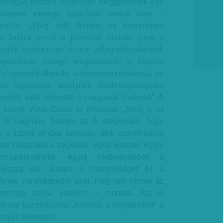
kocogás közben brutálisan meggyilkoltak egy
vényen mintegy hatszázan vettek részt –
nol.hu. „Elég volt! Rendet és biztonságot
a Jobbik ezzel a jelszóval hirdette meg a
orábbi közleménye szerint „elfogadhatatlannak
ogvédőktől rettegő magatartását, a bűnöző
és egyének liberális szerecsenmosdatását, és
ex folyamatot, amelynek eredményeképpen
ekről válik hírhedtté a magyarok fővárosa”. A
 között Vona Gábor is felszólalt. „Nem a mi
 itt vagyunk, hanem az ő szégyenük, hogy
e a Jobbik elnöke azoknak, akik szerint pártja
sre használja a tragédiát. Vona közölte: egyre
űncselekmények, egyre védtelenebbek a
 vissza kell állítani a csendőrséget és a
őrnek, ha intézkedni akar, meg kell néznie az
 nehogy bajba kerüljön – mondta. Azt is
 kémiai kasztrációval „kivonná a forgalomból” a
nyek elkövetőit.