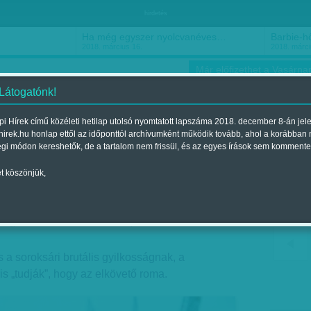
hirdetés
Ha még egyszer nyolcvanéves…
Barbie-h
2018. március 16.
2018. márci
Már előfizethet a Vasárnap
 Látogatónk!
i Hírek című közéleti hetilap utolsó nyomtatott lapszáma 2018. december 8-án jel
hirek.hu honlap ettől az időponttól archívumként működik tovább, ahol a korábban
ókusz
Szerintem
Ízlés
Sport
égi módon kereshetők, de a tartalom nem frissül, és az egyes írások sem kommente
t köszönjük,
rügy
Megjelent a 2013. október 06.-i lapszámban
 a soroksári brutális gyilkosságnak, a
s „tudják”, hogy az elkövető roma.