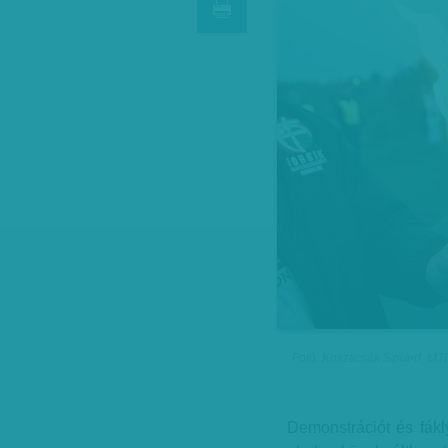
Fotó: Koszticsák Szilárd, MTI
Demonstrációt és fákly