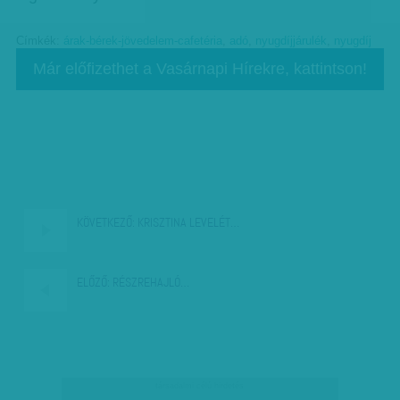
Címkék:
árak-bérek-jövedelem-cafetéria
,
adó
,
nyugdíjjárulék
,
nyugdíj
Már előfizethet a Vasárnapi Hírekre, kattintson!
KÖVETKEZŐ:
KRISZTINA LEVELÉT…
ELŐZŐ:
RÉSZREHAJLÓ…
társadalmi célú hirdetés