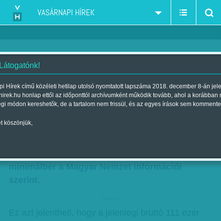
VASÁRNAPI HÍREK
 Látogatónk!
Nagy emeléseket és
i Hírek című közéleti hetilap utolsó nyomtatott lapszáma 2018. december 8-án jel
hirek.hu honlap ettől az időponttól archívumként működik tovább, ahol a korábban
járulékcsökkentést jelentettek be
égi módon kereshetők, de a tartalom nem frissül, és az egyes írások sem kommente
Szerző:
Munkatársunktól
| Megjelent a 2016. november 12.-i
t köszönjük,
lapszámban
Tíz százalékkal emelkedhet jövőre a bruttó
minimálbér a Magyar Nemzet információi
szerint.
hirdetes
Ez azt jelentheti, hogy a jelenlegi bruttó 111 ezer