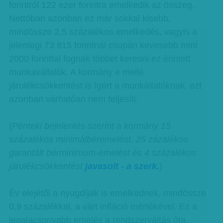
forintról 122 ezer forintra emelkedik az összeg.
Nettóban azonban ez már sokkal kisebb,
mindössze 2,5 százalékos emelkedés, vagyis a
jelenlegi 73 815 forintnál csupán kevesebb mint
2000 forinttal fognak többet keresni ez érintett
munkavállalók. A kormány e mellé
járulékcsökkentést is ígért a munkáltatóknak, ezt
azonban várhatóan nem teljesíti.
(
Pénteki bejelentés szerint a kormány 15
százalékos minimálbéremelést, 25 zázalékos
garantált bérminimum-emelést és 4 százalékos
járulékcsökkentést
javasolt - a szerk.
)
Év elejétől a nyugdíjak is emelkednek, mindössze
0,9 százalékkal, a várt infláció mértékével. Ez a
legalacsonyabb emelés a rendszerváltás óta.