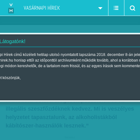
VASÁRNAPI HÍREK
 Látogatónk!
Ritka eset: egy politikus bevallja,
i Hírek című közéleti hetilap utolsó nyomtatott lapszáma 2018. december 8-án jel
hirek.hu honlap ettől az időponttól archívumként működik tovább, ahol a korábban
hogy a szigor nem jött be
égi módon kereshetők, de a tartalom nem frissül, és az egyes írások sem kommente
Szerző:
Munkatársunktól
| Megjelent a 2017. június 10.-i lapszámban
t köszönjük,
„Az alkoholtilalom soha sehol a világon nem
működött. Csak a drogcsempészeknek és az
illegális szeszfőzdéknek kedvez. Mi is veszélyes
helyzetet tapasztalunk, az alkoholistákból
kábítószer-használók lesznek.”
hirdetes