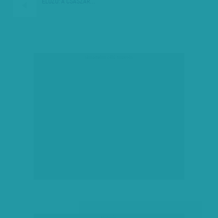
ELŐZŐ:
A CSÁSZÁR…
társadalmi célú hirdetés
hirdetés