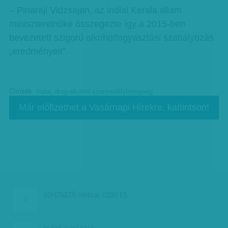
– Pinaraji Vidzsajan, az indiai Kerala állam
miniszterelnöke összegezte így a 2015-ben
bevezetett szigorú alkoholfogyasztási szabályozás
„eredményeit”.
Címkék:
India
,
drog-alkohol-szenvedélybetegség
Már előfizethet a Vasárnapi Hírekre, kattintson!
KÖVETKEZŐ:
VANÍLIA, CSOKI ÉS…