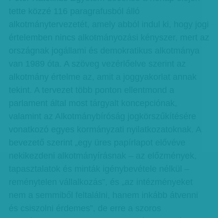
tette közzé 116 paragrafusból álló
alkotmánytervezetét, amely abból indul ki, hogy jogi
értelemben nincs alkotmányozási kényszer, mert az
országnak jogállami és demokratikus alkotmánya
van 1989 óta. A szöveg vezérlőelve szerint az
alkotmány értelme az, amit a joggyakorlat annak
tekint. A tervezet több ponton ellentmond a
parlament által most tárgyalt koncepciónak,
valamint az Alkotmánybíróság jogkörszűkítésére
vonatkozó egyes kormányzati nyilatkozatoknak. A
bevezető szerint „egy üres papírlapot elővéve
nekikezdeni alkotmányírásnak – az előzmények,
tapasztalatok és minták igénybevétele nélkül –
reménytelen vállalkozás”, és „az intézményeket
nem a semmiből feltalálni, hanem inkább átvenni
és csiszolni érdemes”, de erre a szoros