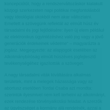
koncepciótól, hogy a rendszerváltozáskor kialakult
közjogi szerkezeten napi politikai megfontolásból
vagy ideológiai okokból nem akar változtatni.
Emellett a szövegünk reflektál az elmúlt húsz év
társadalmi és jogi fejlődésére: ilyen új elem például
az elektronikus ügyintézéshez való jog vagy a jövő
generációk érdekeinek védelme” – magyarázta a
jogász. Megjegyezte: az alapjogok esetében az
Alkotmánybíróság elmúlt húszéves jogfejlesztő
tevékenységéhez igazították a szöveget.
A nagy társadalmi viták kiváltására alkalmas
területek, mint a melegek házassága vagy az
abortusz esetében Tordai Csaba azt mondta:
szerintük ilyesmivel nem kell terhelni az alkotmányt,
ezek rendezése törvényalkotási feladat. A szerzők
az ügyészséget a kormány alá rendelnék, azzal a