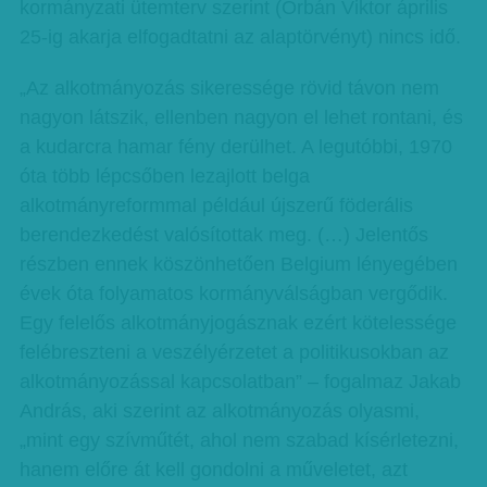
kormányzati ütemterv szerint (Orbán Viktor április
25-ig akarja elfogadtatni az alaptörvényt) nincs idő.
„Az alkotmányozás sikeressége rövid távon nem
nagyon látszik, ellenben nagyon el lehet rontani, és
a kudarcra hamar fény derülhet. A legutóbbi, 1970
óta több lépcsőben lezajlott belga
alkotmányreformmal például újszerű föderális
berendezkedést valósítottak meg. (…) Jelentős
részben ennek köszönhetően Belgium lényegében
évek óta folyamatos kormányválságban vergődik.
Egy felelős alkotmányjogásznak ezért kötelessége
felébreszteni a veszélyérzetet a politikusokban az
alkotmányozással kapcsolatban” – fogalmaz Jakab
András, aki szerint az alkotmányozás olyasmi,
„mint egy szívműtét, ahol nem szabad kísérletezni,
hanem előre át kell gondolni a műveletet, azt