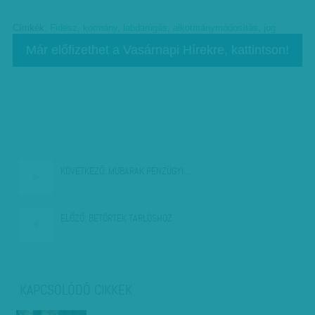
Címkék:
Fidesz
,
kormány
,
labdarúgás
,
alkotmánymódosítás
,
jog
Már előfizethet a Vasárnapi Hírekre, kattintson!
KÖVETKEZŐ:
MUBARAK PÉNZÜGYI…
ELŐZŐ:
BETÖRTEK TARLÓSHOZ
KAPCSOLÓDÓ CIKKEK