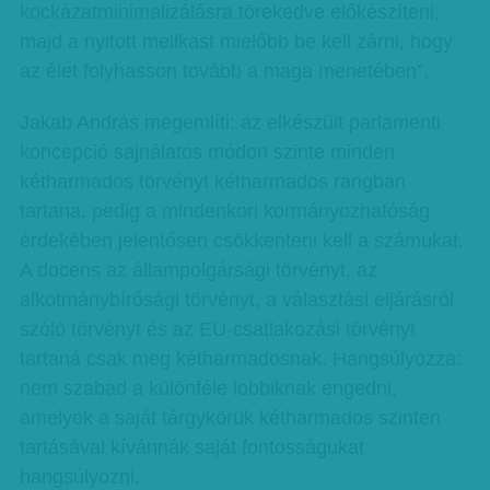
kockázatminimalizálásra törekedve előkészíteni,
majd a nyitott mellkast mielőbb be kell zárni, hogy
az élet folyhasson tovább a maga menetében”.
Jakab András megemlíti: az elkészült parlamenti
koncepció sajnálatos módon szinte minden
kétharmados törvényt kétharmados rangban
tartana, pedig a mindenkori kormányozhatóság
érdekében jelentősen csökkenteni kell a számukat.
A docens az állampolgársági törvényt, az
alkotmánybírósági törvényt, a választási eljárásról
szóló törvényt és az EU-csatlakozási törvényt
tartaná csak meg kétharmadosnak. Hangsúlyozza:
nem szabad a különféle lobbiknak engedni,
amelyek a saját tárgykörük kétharmados szinten
tartásával kívánnák saját fontosságukat
hangsúlyozni.