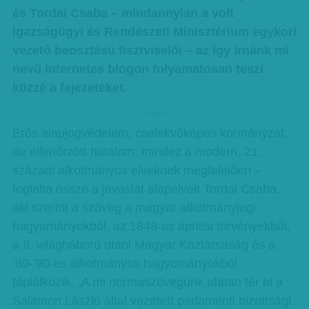
és Tordai Csaba – mindannyian a volt
Igazságügyi és Rendészeti Minisztérium egykori
vezető beosztású tisztviselői – az Így írnánk mi
nevű internetes blogon folyamatosan teszi
közzé a fejezeteket.
hirdetes
Erős alapjogvédelem, cselekvőképes kormányzat,
de ellenőrzött hatalom; mindez a modern, 21.
századi alkotmányos elveknek megfelelően –
foglalta össze a javaslat alapelveit Tordai Csaba,
aki szerint a szöveg a magyar alkotmányjogi
hagyományokból, az 1848-as áprilisi törvényekből,
a II. világháború utáni Magyar Köztársaság és a
’89-’90-es alkotmányos hagyományokból
táplálkozik. „A mi normaszövegünk abban tér el a
Salamon László által vezetett parlamenti bizottsági