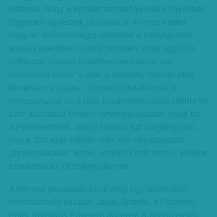
kitétellel, hogy a közélet tisztasága elleni ügyekben
független ügyészek járnának el. Fontos kitétel,
hogy az átláthatóságot növelnék a költségvetés-
alkotás esetében: „nincs rendben, hogy egy 250
milliárdos zárolás esetében nem került sor
parlamenti vitára” – utalt a kormány február eleji
döntésére a jogász. Tordaiék átalakítanák a
népszavazást és a népi kezdeményezést: utóbbi 50
ezer aláírással konkrét törvényjavaslatot „nyújt be”
a Parlamentnek, amely köteles azt megtárgyalni,
míg a 200 ezer aláírás után kiírt népszavazás
„törvényalkotás” lenne, amelyről már nem is kellene
szavaznia az Országgyűlésnek.
A hármak javaslatán kívül még egy alkotmány-
normaszöveg készült. Jakab András, a Pázmány
Péter Katolikus Egyetem docense a hónap elején