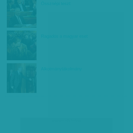
Össznépi teszt
Ragadós a magyar eset
Alkotmánytákolmány
társadalmi célú hirdetés