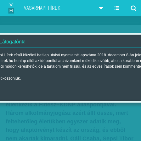
VASÁRNAPI HÍREK
 Látogatónk!
Így írnánk mi
i Hírek című közéleti hetilap utolsó nyomtatott lapszáma 2018. december 8-án jel
hirek.hu honlap ettől az időponttól archívumként működik tovább, ahol a korábban
| Megjelent a 2011. február 20.-i lapszámban
égi módon kereshetők, de a tartalom nem frissül, és az egyes írások sem kommente
Miközben egyre kuszább a parlamentben zajló
t köszönjük,
alkotmányozási folyamat, jogászok írtak két
komplett normaszöveget, amely sok ponton
ellenkezik a Fidesz–KDNP álláspontjával.
Három alkotmányjogász azért állt össze, mert
feltehetőleg életükben egyszer adatik meg,
hogy alaptörvényt készít az ország, és ebből
nem akartak kimaradni. Gáli Csaba, Sepsi Tibor