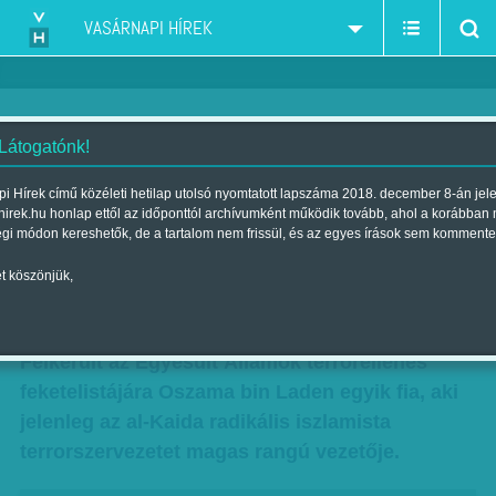
VASÁRNAPI HÍREK
 Látogatónk!
Alma és fája - A fiú is felkerült az
i Hírek című közéleti hetilap utolsó nyomtatott lapszáma 2018. december 8-án jel
hirek.hu honlap ettől az időponttól archívumként működik tovább, ahol a korábban
Egyesült Államok terrorellenes
égi módon kereshetők, de a tartalom nem frissül, és az egyes írások sem kommente
feketelistájára
t köszönjük,
Szerző:
Munkatársunktól
| Megjelent a 2017. január 07.-i lapszámban
Felkerült az Egyesült Államok terrorellenes
feketelistájára Oszama bin Laden egyik fia, aki
jelenleg az al-Kaida radikális iszlamista
terrorszervezetet magas rangú vezetője.