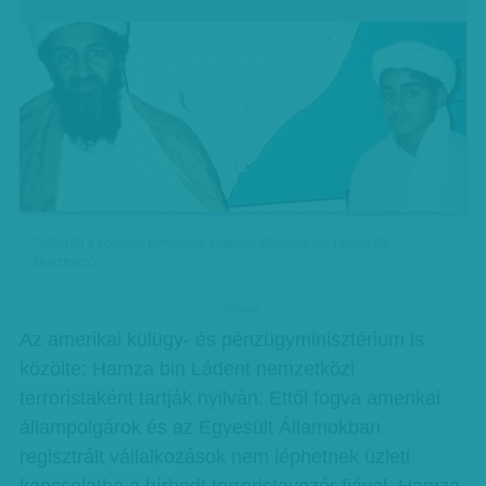
Felkerült a körözött terroristák listájára Oszama bin Laden fia -
Illusztráció
hirdetes
Az amerikai külügy- és pénzügyminisztérium is
közölte: Hamza bin Ládent nemzetközi
terroristaként tartják nyilván. Ettől fogva amerikai
állampolgárok és az Egyesült Államokban
regisztrált vállalkozások nem léphetnek üzleti