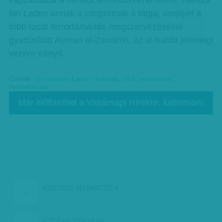
kapcsolatba a hírhedt terroristavezér fiával. Hamza
bin Laden annak a csoportnak a tagja, amelyet a
több tucat terrortámadás megszervezésével
gyanúsított Ayman al-Zawahiri, az al-Kaida jelenlegi
vezére irányít.
Címkék:
Oszama bin Laden - al-Kaida
,
USA
,
terrorizmus
,
terrorelhárítás
Már előfizethet a Vasárnapi Hírekre, kattintson!
KÖVETKEZŐ:
BELENGETTÉK A…
ELŐZŐ:
MICSODA VILÁG!…