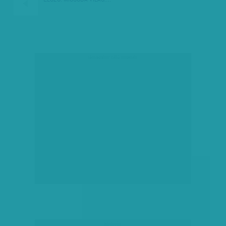
társadalmi célú hirdetés
hirdetés