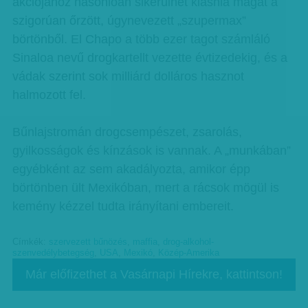
akciójához hasonlóan sikerülhet kiásnia magát a
szigorúan őrzött, úgynevezett „szupermax”
börtönből. El Chapo a több ezer tagot számláló
Sinaloa nevű drogkartellt vezette évtizedekig, és a
vádak szerint sok milliárd dolláros hasznot
halmozott fel.
Bűnlajstromán drogcsempészet, zsarolás,
gyilkosságok és kínzások is vannak. A „munkában”
egyébként az sem akadályozta, amikor épp
börtönben ült Mexikóban, mert a rácsok mögül is
kemény kézzel tudta irányítani embereit.
Címkék:
szervezett bűnözés
,
maffia
,
drog-alkohol-
szenvedélybetegség
,
USA
,
Mexikó
,
Közép-Amerika
Már előfizethet a Vasárnapi Hírekre, kattintson!