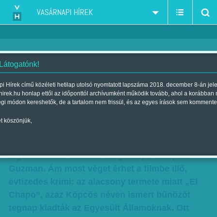
VASÁRNAPI HÍREK
 Látogatónk!
Amerikai börtönben a 'Köpcös'
i Hírek című közéleti hetilap utolsó nyomtatott lapszáma 2018. december 8-án jel
hirek.hu honlap ettől az időponttól archívumként működik tovább, ahol a korábban
drogbáró
égi módon kereshetők, de a tartalom nem frissül, és az egyes írások sem kommente
Szerző:
Munkatársunktól
| Megjelent a 2017. január 21.-i lapszámban
t köszönjük,
Kétszer szökött már meg börtönből napjaink
leghírhedtebb mexikói drogbárója, Joaquin
Guzman. Ám most véget érhet a filmbe illő,
évtizedes krimi: az alacsony termete miatt „El
Chapo”, azaz Köpcös néven ismert bűnözőt
tegnap kiadták az Egyesült Államoknak. Ott