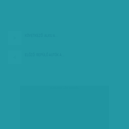
KÖVETKEZŐ:
ALKU A…
ELŐZŐ:
REPÜLŐ AUTÓK A…
társadalmi célú hirdetés