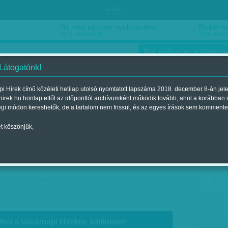
hirdetés
Ha még egyszer nyolcvanéves…
Barbie-h
2018. március 16.
2018. márci
Már előfizethet a Vasárnap
 Látogatónk!
i Hírek című közéleti hetilap utolsó nyomtatott lapszáma 2018. december 8-án jel
hirek.hu honlap ettől az időponttól archívumként működik tovább, ahol a korábban
ókusz
Szerintem
Ízlés
Sport
égi módon kereshetők, de a tartalom nem frissül, és az egyes írások sem kommente
t köszönjük,
goly Észak-Koreában
Megjelent a 2016. január 23.-i lapszámban
hirdetes
A
thet a Vasárnapi Hírekre, kattintson!