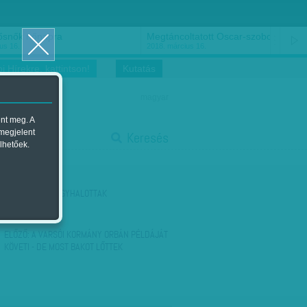
ősnők nőnapra
Megtáncoltatott Oscar-szobor
us 16.
2018. március 16.
i Hírekre, kattintson!
Kutatás
magyar
ent meg. A
start
 megjelent
Keresés
lhetőek.
stop
KÖVETKEZŐ:
FAGYHALOTTAK
ELŐZŐ:
A VARSÓI KORMÁNY ORBÁN PÉLDÁJÁT
KÖVETI - DE MOST BAKOT LŐTTEK