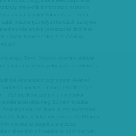
kor előfordul, hogy a történelem, a politikai
azdasági tényezők fontosabbak lesznek a
zolja a hivatalos utat Molnár Kata. – Több
ár saját intézményt, melyen keresztül az egyes
 esetben más érdekelt szakmai és civil felek
k a közös természeti kincs és élővilág
ndezni.”
na szükség a Tisza–Szamos–Kraszna vidékén
addig marad a civil összefogás és a cselekvés.
olitikai kapcsolatok vagy a pénz révén el
n horderejű ügyeket – mondja rendíthetetlen
a. – Rá lehet kényszeríteni a mindenkori
n problémákat oldja meg. Ez nem hitvallás,
 Amikor például az Illatos úti szennyezéssel
k Zrt. Illatos úti telephelyén közel 3000 tonna
0 év mocska szivárgott a talajvízbe,
tban kimerültek a hivatalos és adminisztratív