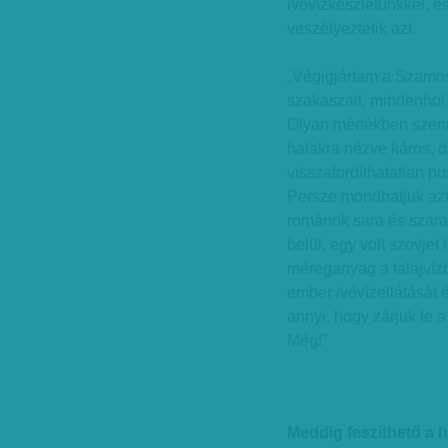
ivóvízkészletünkkel, 
veszélyeztetik azt.
„Végigjártam a Szamos
szakaszait, mindenhol 
Olyan mértékben szenn
halakra nézve káros, de
visszafordíthatatlan pu
Persze mondhatjuk azt,
románok sara és szara
belül, egy volt szovjet
méreganyag a talajvíz
ember ivóvízellátását 
annyi, hogy zárjuk le a
Még!”
Meddig feszíthető a 