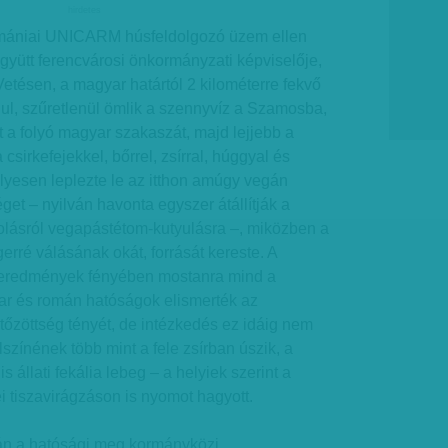
hirdetes
 romániai UNICARM húsfeldolgozó üzem ellen
Együtt ferencvárosi önkormányzati képviselője,
. Vetésen, a magyar határtól 2 kilométerre fekvő
anul, szűretlenül ömlik a szennyvíz a Szamosba,
t a folyó magyar szakaszát, majd lejjebb a
 csirkefejekkel, bőrrel, zsírral, húggyal és
élyesen leplezte le az itthon amúgy vegán
get – nyilván havonta egyszer átállítják a
olásról vegapástétom-kutyulásra –, miközben a
erré válásának okát, forrását kereste. A
 eredmények fényében mostanra mind a
r és román hatóságok elismerték az
rtőzöttség tényét, de intézkedés ez idáig nem
lszínének több mint a fele zsírban úszik, a
s állati fekália lebeg – a helyiek szerint a
 tiszavirágzáson is nyomot hagyott.
án a hatósági meg kormányközi