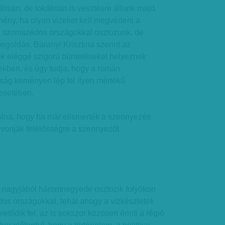
isan, de lokálisan is vesztésre állunk majd.
mény, ha olyan vizeket kell megvédeni a
n szomszédos országokkal osztozunk, de
megoldás. Baranyi Krisztina szerint az
 eléggé szigorú büntetéseket helyeznek
tekben, és úgy tudja, hogy a román
ság keményen lép fel ilyen mértékű
esetében.
volna, hogy ha már elismerték a szennyezés
s vonják felelősségre a szennyezőt.
 nagyjából háromnegyede osztozik folyókon
os országokkal, tehát ahogy a vízkészletek
tődik fel, az is sokszor közösen érinti a régió