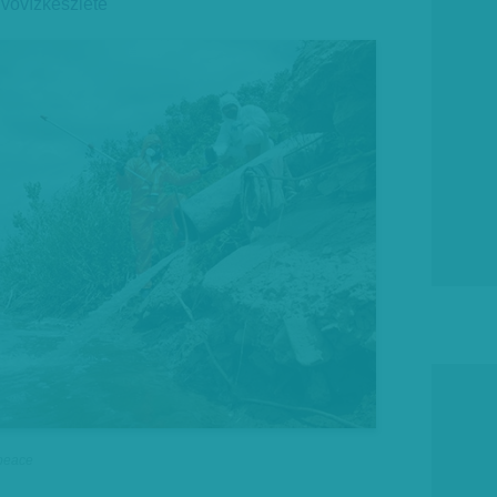
ivóvízkészlete
npeace