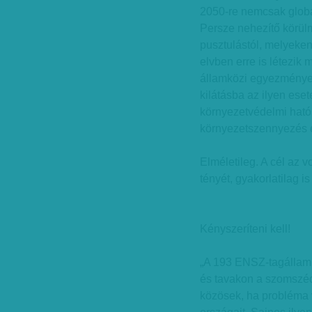
2050-re nemcsak globál
Persze nehezítő körül
pusztulástól, melyeke
elvben erre is létezik 
államközi egyezmények
kilátásba az ilyen ese
környezetvédelmi ható
környezetszennyezés 
Elméletileg. A cél az 
tényét, gyakorlatilag i
Kényszeríteni kell!
„A 193 ENSZ-tagállam
és tavakon a szomszéd
közösek, ha probléma ve