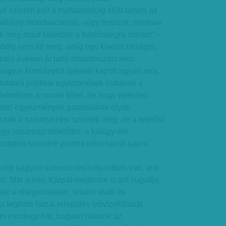
l szinten kell a nyilvánosság előtt tartani az
 néhány mondvacsinált, »úgy teszünk, mintha«
k meg majd kikerülni a felelősségre vonást” –
addig nem áll meg, amíg egy kiadós bírságot,
bbis éveken át tartó monitorozást nem
magyar kormánytól ígéretet kapott ugyan arra,
oldalú politikai egyeztetések indulnak a
elmében a román féllel, de hogy egészen
közi egyezmények garantálnak olyan
sak a szennyezést szünteti meg, de a felelőst
 egy vasárnap délelőttre, a külügy elé
koztatón szeretne pontos információt kapni.
dig nagyon szerencsés helyzetben van, ami
eti. Már a név, Kárpát-medence is azt sugallja,
k a rétegvizekben, felszín alatti és
a legtöbb hazai település ivóvízellátását
m mindegy hát, hogyan bánunk az