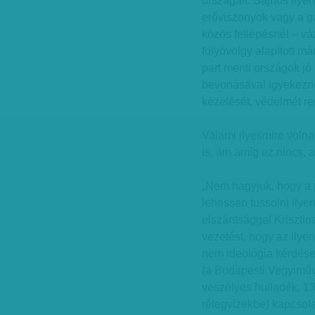
országait. Sajnos ilyen
erőviszonyok vagy a g
közös fellépésnél – vá
folyóvölgy alapított m
part menti országok jó
bevonásával igyekezne
kezelését, védelmét re
Valami ilyesmire vol
is, ám amíg ez nincs, 
„Nem hagyjuk, hogy a p
lehessen tussolni ilye
elszántsággal Krisztin
vezetést, hogy az ilye
nem ideológia kérdése.
(a Budapesti Vegyiműve
veszélyes hulladék, 13
rétegvizekbe) kapcsola