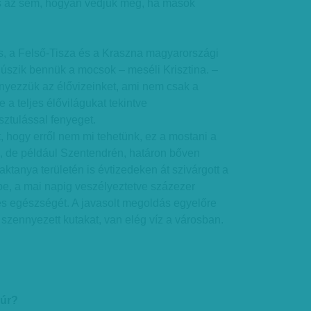
és az sem, hogyan védjük meg, ha mások
, a Felső-Tisza és a Kraszna magyarországi
úszik bennük a mocsok – meséli Krisztina. –
yezzük az élővizeinket, ami nem csak a
 a teljes élővilágukat tekintve
sztulással fenyeget.
 hogy erről nem mi tehetünk, ez a mostani a
, de például Szentendrén, határon bőven
 laktanya területén is évtizedeken át szivárgott a
be, a mai napig veszélyeztetve százezer
és egészségét. A javasolt megoldás egyelőre
 szennyezett kutakat, van elég víz a városban.
húr?