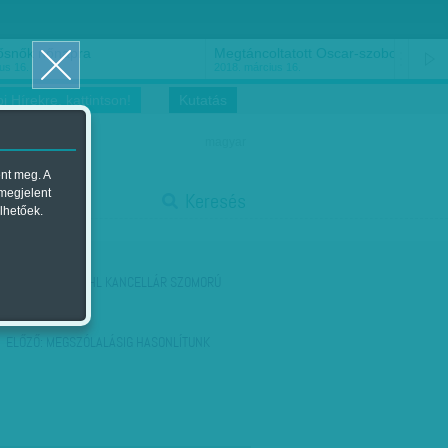
ősnők nőnapra
Megtáncoltatott Oscar-szobor
us 16.
2018. március 16.
i Hírekre, kattintson!
Kutatás
magyar
ent meg. A
start
 megjelent
Keresés
lhetőek.
stop
KÖVETKEZŐ:
KOHL KANCELLÁR SZOMORÚ
ALKONYA
ELŐZŐ:
MEGSZÓLALÁSIG HASONLÍTUNK