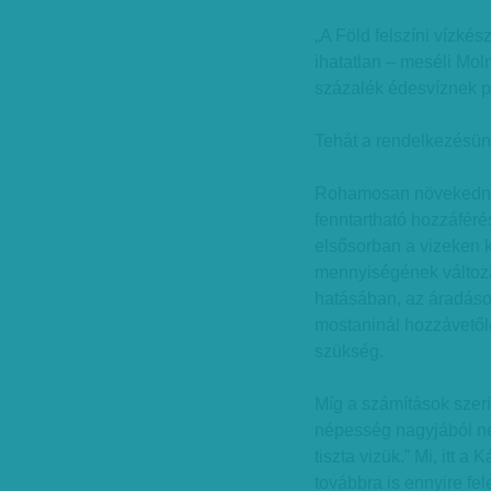
„A Föld felszíni vízkés
ihatatlan – meséli Mol
százalék édesvíznek pe
Tehát a rendelkezésün
Rohamosan növekedne
fenntartható hozzáféré
elsősorban a vizeken 
mennyiségének változá
hatásában, az áradáso
mostaninál hozzávetől
szükség.
Míg a számítások szeri
népesség nagyjából ne
tiszta vizük.” Mi, itt
továbbra is ennyire fe