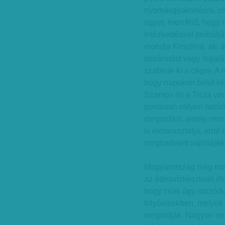
nyomásgyakorlásra, civi
ügyet, mert félő, hogy
intézkedéssel próbáljá
mondja Krisztina, aki 
bezáratást vagy legalá
szabnak ki a cégre. A 
hogy napokon belül két
Szamos és a Tisza véd
pontosan milyen határ
megoldást, amely nemc
is elmarasztalja, arról
meghirdetett sajtótájé
Magyarország még min
az édesvízkészletét ill
hogy csak úgy tobzódun
folyóvizekben, melyek 
megoldják. Nagyon ne