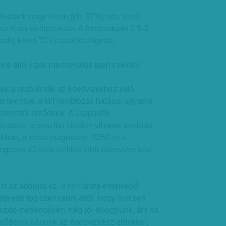
zletének nagy része (kb. 97%) sós, tehát
nár Kata vízdiplomata. A fennmaradó 2,5-3
dig közel 70 százaléka fagyott.
kre álló vizek mennyisége igen csekély.
k a problémák az édesvizekhez való
st tekintve, a klímaváltozás hatásai ugyanis
keresztül érződnek. A csapadék
sában, a pusztító hirtelen viharok romboló
kban, a szárazságokban. 2050-re a
egesen 40 százalékkal több édesvízre lesz
nt az addigra kb. 9 milliárdra emelkedő
gyede fog szenvedni attól, hogy nincsen
 a Kárpát-medencében még jól elvagyunk, ám ha
lelőtlenül bánunk az édesvízkészletünkkel,