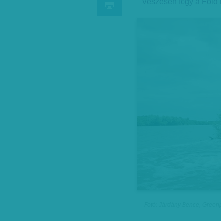
Vészesen fogy a Föld 
Fotó: Járdány Bence, Gree