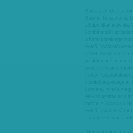
Bojkottot hirdetett a
Baranyi Krisztina, az 
zöldpolitikai aktivista
kombinátból tisztítatl
a határ közelsége miat
Felső-Tiszát elárasztva
vérrel. Krisztina szem
pástétomairól ismert cé
gyártósort csirkedarab
Felső-Tisza fekáliateng
vízminőség-vizsgálati
kormány, mind a magya
élővízpusztítás és a fe
történt. A Szamos vízfe
Felső-Tiszán továbbra i
szennyezés már az idei
„Nem várhatunk puszt