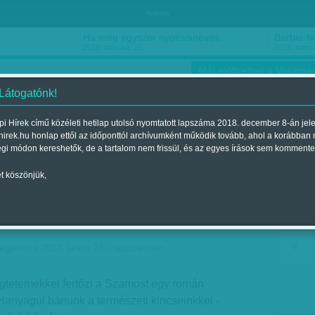
hirdetés
Ha még egyszer nyolcvanéves…
Barbie-h
2018. március 16.
2018. márci
Már előfizethet a Vasárnap
 Látogatónk!
i Hírek című közéleti hetilap utolsó nyomtatott lapszáma 2018. december 8-án jel
hirek.hu honlap ettől az időponttól archívumként működik tovább, ahol a korábban
ókusz
Szerintem
Ízlés
Sport
égi módon kereshetők, de a tartalom nem frissül, és az egyes írások sem kommente
t köszönjük,
seppek - Hanyagul bánunk
egjelent a 2017. június 24.-i lapszámban
 dögtetemekkel fertőzi a Szamost egy román
Hanyagul bánunk a természeti kincseinkkel -