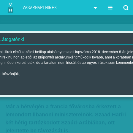
VASÁRNAPI HÍREK
 Látogatónk!
Bejrút helyett Párizsba
i Hírek című közéleti hetilap utolsó nyomtatott lapszáma 2018. december 8-án jel
hirek.hu honlap ettől az időponttól archívumként működik tovább, ahol a korábban
Szerző:
Munkatársunktól
| Megjelent a 2017. november 18.-i
égi módon kereshetők, de a tartalom nem frissül, és az egyes írások sem kommente
lapszámban
t köszönjük,
Bejrút helyett Párizsba tart
Már a hétvégén a francia fővárosba érkezett a
lemondott libanoni miniszterelnök. Szaad Haríri
két hétig tartózkodott Szaúd-Arábiában, ott
jelentette be távozását is.