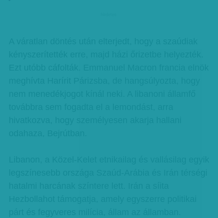
hirdetes
A váratlan döntés után elterjedt, hogy a szaúdiak
kényszerítették erre, majd házi őrizetbe helyezték.
Ezt utóbb cáfolták. Emmanuel Macron francia elnök
meghívta Harírit Párizsba, de hangsúlyozta, hogy
nem menedékjogot kínál neki. A libanoni államfő
továbbra sem fogadta el a lemondást, arra
hivatkozva, hogy személyesen akarja hallani
odahaza, Bejrútban.
Libanon, a Közel-Kelet etnikailag és vallásilag egyik
legszínesebb országa Szaúd-Arábia és Irán térségi
hatalmi harcának színtere lett. Irán a síita
Hezbollahot támogatja, amely egyszerre politikai
párt és fegyveres milícia, állam az államban.