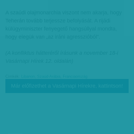
A szaúdi olajmonarchia viszont nem akarja, hogy
Teherán tovább terjessze befolyását. A rijádi
külügyminiszter fenyegető hangsúllyal mondta,
hogy elegük van „az iráni agresszióból”.
(A konfliktus hátteréről írásunk a november 18-i
Vasárnapi Hírek 12. oldalán)
Címkék:
Libanon
,
Szaúd-Arábia
,
Franciaország
Már előfizethet a Vasárnapi Hírekre, kattintson!