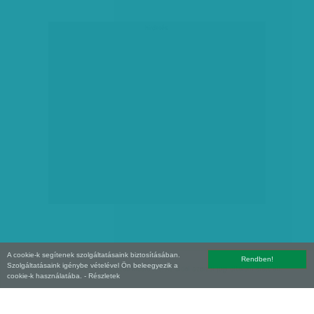
hirdetés
A cookie-k segítenek szolgáltatásaink biztosításában.
Rendben!
Szolgáltatásaink igénybe vételével Ön beleegyezik a
Copyright (C) 2026, XXI század Média Kft. Az oldal szerzői jogi oltalom alatt áll.
cookie-k használatába.
- Részletek