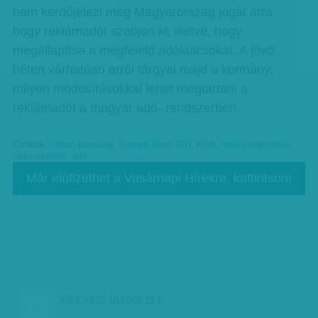
nem kérdőjelezi meg Magyarország jogát arra,
hogy reklámadót szabjon ki, illetve, hogy
megállapítsa a megfelelő adókulcsokat. A jövő
héten várhatóan arról tárgyal majd a kormány,
milyen módosításokkal lehet megtartani a
reklámadót a magyar adó- rendszerben.
Címkék:
Orbán-kormány
,
Európai Unió
,
RTL Klub
,
média-sajtó-tévé-
rádió-internet
,
adó
Már előfizethet a Vasárnapi Hírekre, kattintson!
KÖVETKEZŐ:
MÁRCIUS 15-E…