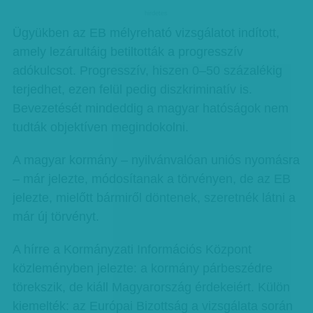
hirdetes
Ügyükben az EB mélyreható vizsgálatot indított,
amely lezárultáig betiltották a progresszív
adókulcsot. Progresszív, hiszen 0–50 százalékig
terjedhet, ezen felül pedig diszkriminatív is.
Bevezetését mindeddig a magyar hatóságok nem
tudták objektíven megindokolni.
A magyar kormány – nyilvánvalóan uniós nyomásra
– már jelezte, módosítanak a törvényen, de az EB
jelezte, mielőtt bármiről döntenek, szeretnék látni a
már új törvényt.
A hírre a Kormányzati Információs Központ
közleményben jelezte: a kormány párbeszédre
törekszik, de kiáll Magyarország érdekeiért. Külön
kiemelték: az Európai Bizottság a vizsgálata során