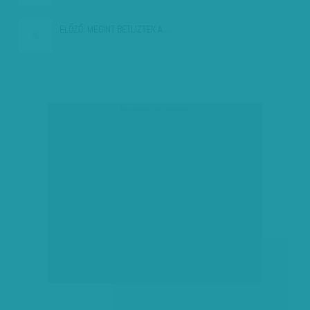
ELŐZŐ:
MEGINT BETLIZTEK A…
társadalmi célú hirdetés