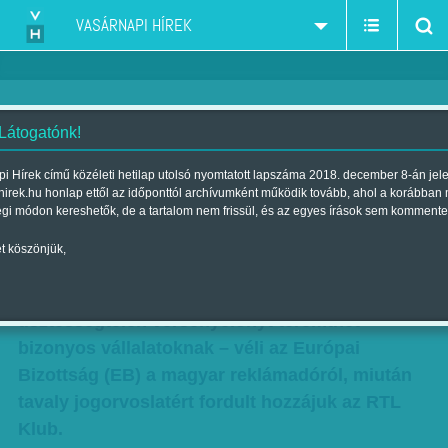
VASÁRNAPI HÍREK
 Látogatónk!
Szelektív, tisztességtelen,
i Hírek című közéleti hetilap utolsó nyomtatott lapszáma 2018. december 8-án jel
hirek.hu honlap ettől az időponttól archívumként működik tovább, ahol a korábban
diszkriminatív - betiltva
égi módon kereshetők, de a tartalom nem frissül, és az egyes írások sem kommente
Szerző:
Munkatársunktól
| Megjelent a 2015. március 14.-i lapszámban
t köszönjük,
Betiltott diszkrimináció. - Szelektív és
tisztességtelen versenyelőnyt teremthet
bizonyos vállalatoknak – véli az Európai
Bizottság (EB) a magyar reklámadóról, miután
tavaly jogorvoslatért fordult hozzájuk az RTL
Klub.