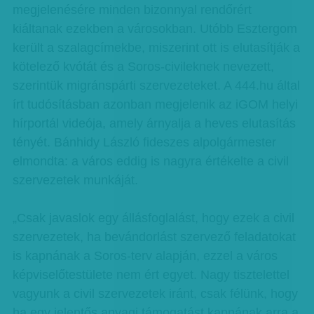
megjelenésére minden bizonnyal rendőrért
kiáltanak ezekben a városokban. Utóbb Esztergom
került a szalagcímekbe, miszerint ott is elutasítják a
kötelező kvótát és a Soros-civileknek nevezett,
szerintük migránspárti szervezeteket. A 444.hu által
írt tudósításban azonban megjelenik az iGOM helyi
hírportál videója, amely árnyalja a heves elutasítás
tényét. Bánhidy László fideszes alpolgármester
elmondta: a város eddig is nagyra értékelte a civil
szervezetek munkáját.
„Csak javaslok egy állásfoglalást, hogy ezek a civil
szervezetek, ha bevándorlást szervező feladatokat
is kapnának a Soros-terv alapján, ezzel a város
képviselőtestülete nem ért egyet. Nagy tisztelettel
vagyunk a civil szervezetek iránt, csak félünk, hogy
ha egy jelentős anyagi támogatást kapnának arra a