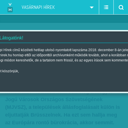
VASÁRNAPI HÍREK
 Látogatónk!
Brüsszel már igazán
i Hírek című közéleti hetilap utolsó nyomtatott lapszáma 2018. december 8-án jel
hirek.hu honlap ettől az időponttól archívumként működik tovább, ahol a korábban
kapiskálhatná
égi módon kereshetők, de a tartalom nem frissül, és az egyes írások sem kommente
Szerző:
Balassa Tamás
| Megjelent a 2018. január 13.-i lapszámban
t köszönjük,
Csaknem 2,3 millió állampolgár „nemzeti
konzultatív” kiáltása nem volt elég a Megyei
Jogú Városok Országos Szövetségének
(MJVSZ), a települések állásfoglalásait külön is
eljuttatják Brüsszelnek. Ha ezt sem hallja meg
az Európára rontó bürokrácia, akkor semmit.