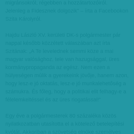
migránsokról, régebben a hozzátartozóiról.
Jelenleg a Fidesznek dolgozik” – írta a Facebookon
Szita Károlyról.
Hajdu László XV. kerületi DK-s polgármester pár
nappal később közzétett válaszában azt írta
Szitának: „A Te levelednek semmi köze a mai
magyar valósághoz, tele van hazugsággal, üres
kormánypropaganda az egész. Nem ezen a
hülyeségen múlik a gyerekeink jövője, hanem azon,
hogy lesz-e jó oktatás, lesz-e jó munkalehetőség a
számukra. És főleg, hogy a politikai elit felhagy-e a
félelemkeltéssel és az üres riogatással!”
Egy éve a polgármesterek 80 százaléka közös
nyilatkozatban utasította el a kötelező betelepítési
kvótát. Akkoriban a szövetség elnöke személyes