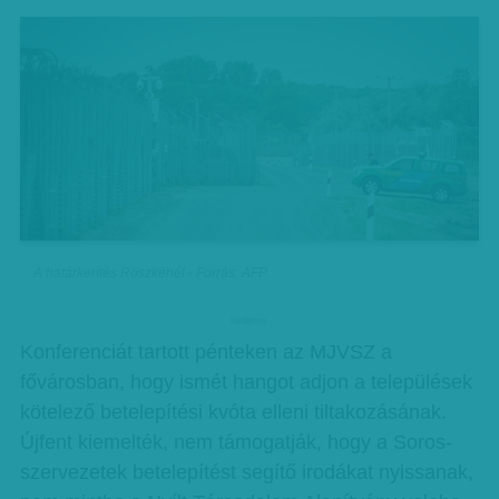
A határkerítés Röszkénél - Forrás: AFP
hirdetes
Konferenciát tartott pénteken az MJVSZ a
fővárosban, hogy ismét hangot adjon a települések
kötelező betelepítési kvóta elleni tiltakozásának.
Újfent kiemelték, nem támogatják, hogy a Soros-
szervezetek betelepítést segítő irodákat nyissanak,