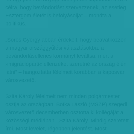
célra, hogy bevándorlást szervezzenek, az esetleg
Esztergom életét is befolyásolja” – mondta a
politikus.
„Soros György abban érdekelt, hogy beavatkozzon
a magyar országgyűlési választásokba, a
bevándorlásellenes kormányt leváltsa, mert a
»migrációpárti« ellenzéket szeretné az ország élén
látni” – hangoztatta félelmeit korábban a kaposvári
városvezető.
Szita Károly félelmeit nem minden polgármester
osztja az országban. Botka László (MSZP) szegedi
városvezető decemberben osztotta ki kollégáját a
közösségi médiában. „Szita Károly. Mindig szeretett
írni. Most levelet, régebben jelentést. Most