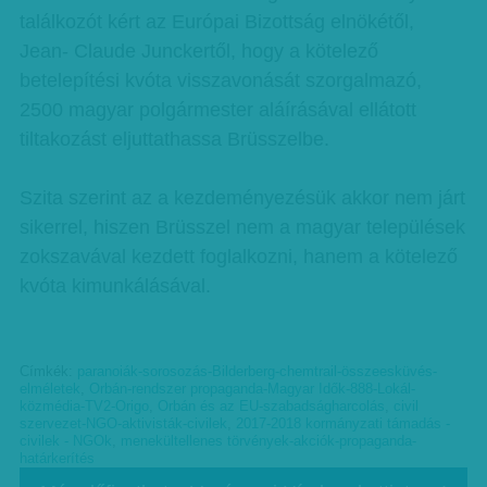
találkozót kért az Európai Bizottság elnökétől,
Jean- Claude Junckertől, hogy a kötelező
betelepítési kvóta visszavonását szorgalmazó,
2500 magyar polgármester aláírásával ellátott
tiltakozást eljuttathassa Brüsszelbe.
Szita szerint az a kezdeményezésük akkor nem járt
sikerrel, hiszen Brüsszel nem a magyar települések
zokszavával kezdett foglalkozni, hanem a kötelező
kvóta kimunkálásával.
Címkék:
paranoiák-sorosozás-Bilderberg-chemtrail-összeesküvés-
elméletek
,
Orbán-rendszer propaganda-Magyar Idők-888-Lokál-
közmédia-TV2-Origo
,
Orbán és az EU-szabadságharcolás
,
civil
szervezet-NGO-aktivisták-civilek
,
2017-2018 kormányzati támadás -
civilek - NGOk
,
menekültellenes törvények-akciók-propaganda-
határkerítés