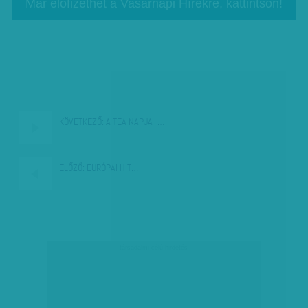
Már előfizethet a Vasárnapi Hírekre, kattintson!
KÖVETKEZŐ:
A TEA NAPJA -…
ELŐZŐ:
EURÓPAI HIT…
társadalmi célú hirdetés