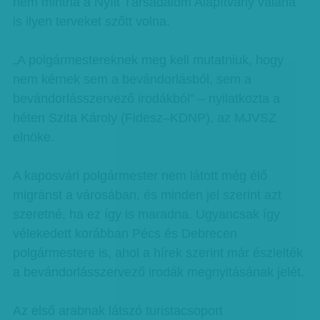
nem mintha a Nyílt Társadalom Alapítvány valaha
is ilyen terveket szőtt volna.
„A polgármestereknek meg kell mutatniuk, hogy
nem kérnek sem a bevándorlásból, sem a
bevándorlásszervező irodákból” – nyilatkozta a
héten Szita Károly (Fidesz–KDNP), az MJVSZ
elnöke.
A kaposvári polgármester nem látott még élő
migránst a városában, és minden jel szerint azt
szeretné, ha ez így is maradna. Ugyancsak így
vélekedett korábban Pécs és Debrecen
polgármestere is, ahol a hírek szerint már észlelték
a bevándorlásszervező irodák megnyitásának jelét.
Az első arabnak látszó turistacsoport