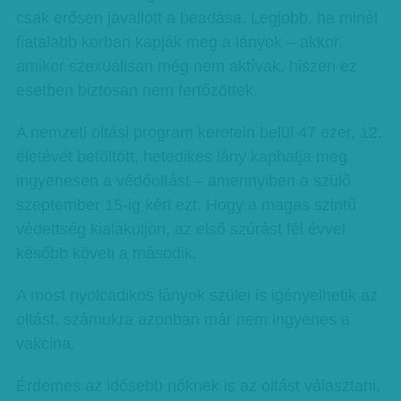
csak erősen javallott a beadása. Legjobb, ha minél
fiatalabb korban kapják meg a lányok – akkor,
amikor szexuálisan még nem aktívak, hiszen ez
esetben biztosan nem fertőzöttek.
A nemzeti oltási program keretein belül 47 ezer, 12.
életévét betöltött, hetedikes lány kaphatja meg
ingyenesen a védőoltást – amennyiben a szülő
szeptember 15-ig kéri ezt. Hogy a magas szintű
védettség kialakuljon, az első szúrást fél évvel
később követi a második.
A most nyolcadikos lányok szülei is igényelhetik az
oltást, számukra azonban már nem ingyenes a
vakcina.
Érdemes az idősebb nőknek is az oltást választani,