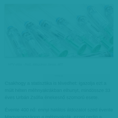
HPV oltás - Fotó: Mészáros János, MTI
hirdetes
Csakhogy a statisztika is tévedhet: igazolja ezt a
múlt héten méhnyakrákban elhunyt, mindössze 33
éves Urbán Zsófia énekesnő szomorú esete.
Évente 400 nő: ennyi halálos áldozatot szed évente
Magyarországon a méhnyakrák, ezzel pedig a