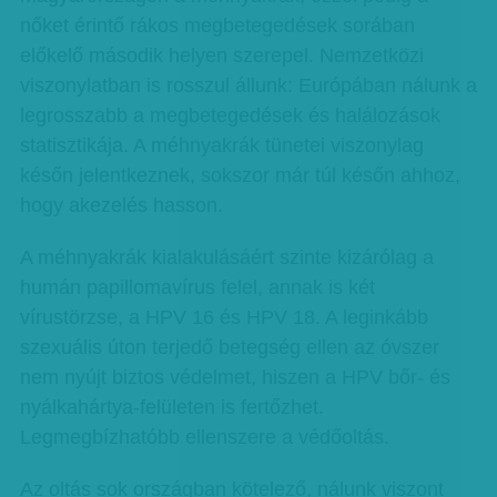
nőket érintő rákos megbetegedések sorában
előkelő második helyen szerepel. Nemzetközi
viszonylatban is rosszul állunk: Európában nálunk a
legrosszabb a megbetegedések és halálozások
statisztikája. A méhnyakrák tünetei viszonylag
későn jelentkeznek, sokszor már túl későn ahhoz,
hogy akezelés hasson.
A méhnyakrák kialakulásáért szinte kizárólag a
humán papillomavírus felel, annak is két
vírustörzse, a HPV 16 és HPV 18. A leginkább
szexuális úton terjedő betegség ellen az óvszer
nem nyújt biztos védelmet, hiszen a HPV bőr- és
nyálkahártya-felületen is fertőzhet.
Legmegbízhatóbb ellenszere a védőoltás.
Az oltás sok országban kötelező, nálunk viszont