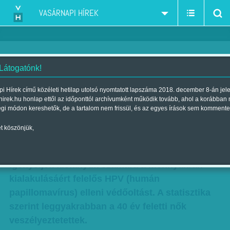
VASÁRNAPI HÍREK
 Látogatónk!
Csak két oltás - három hétig
i Hírek című közéleti hetilap utolsó nyomtatott lapszáma 2018. december 8-án jel
hirek.hu honlap ettől az időponttól archívumként működik tovább, ahol a korábban
még igényelhetik a szülők
égi módon kereshetők, de a tartalom nem frissül, és az egyes írások sem kommente
Szerző:
Hardi Judit
| Megjelent a 2014. augusztus 24.-i lapszámban
t köszönjük,
Három hetük van még a szülőknek, hogy
igényeljék kislányuk számára a méhnyakrák
kialakulásáért felelős HPV (humán
papillomavírus) elleni védőoltást. A statisztika
szerint leggyakrabban a 40 év feletti nők
veszélyeztetettek.