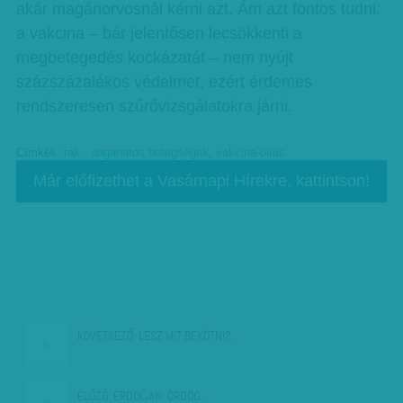
akár magánorvosnál kérni azt. Ám azt fontos tudni:
a vakcina – bár jelentősen lecsökkenti a
megbetegedés kockázatát – nem nyújt
százszázalékos védelmet, ezért érdemes
rendszeresen szűrővizsgálatokra járni.
Címkék:
rák - daganatos betegségek
,
vakcina-oltás
Már előfizethet a Vasárnapi Hírekre, kattintson!
KÖVETKEZŐ:
LESZ MIT BEKÖTNI?…
ELŐZŐ:
ERDOĞAN: ÖRDÖG…