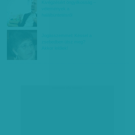
Kivégzésért öngyilkosság –
vélemények a
halálbüntetésről
Jogásszemmel: Késsel a
zsebedben ütsz meg?
Akkor lelőlek!
társadalmi célú hirdetés