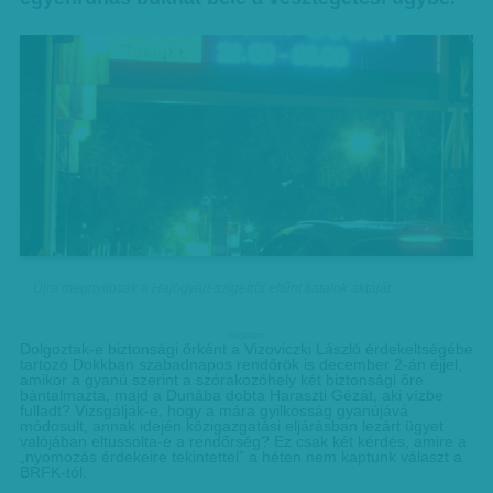
Újra megnyitották a Hajógyári-szigetről eltűnt fiatalok aktáját
hirdetes
Dolgoztak-e biztonsági őrként a Vizoviczki László érdekeltségébe
tartozó Dokkban szabadnapos rendőrök is december 2-án éjjel,
amikor a gyanú szerint a szórakozóhely két biztonsági őre
bántalmazta, majd a Dunába dobta Haraszti Gézát, aki vízbe
fulladt? Vizsgálják-e, hogy a mára gyilkosság gyanújává
módosult, annak idején közigazgatási eljárásban lezárt ügyet
valójában eltussolta-e a rendőrség? Ez csak két kérdés, amire a
„nyomozás érdekeire tekintettel” a héten nem kaptunk választ a
BRFK-tól.