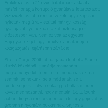
Emlékezetes: a 21 éves fiatalember aktáját a
másfél hónapja korrupció gyanújával letartóztatott
Vizoviczki és több rendőri vezető ügye kapcsán
nyitották meg újra – ezúttal már gyilkosság
gyanújával nyomoznak, a két biztonsági őr
előzetesben van. Nem ez volt az egyetlen
Hajógyári-szigeti ügy, amelyet annak idején
közigazgatási eljárásban zárták le.
Strehó Gergő 2006 februárjában tűnt el a Stúdió
diszkó közeléből. Családja mostanára
megkeményedett: nem, nem mondanak ők már
semmit, se nekünk, se a médiának, se a
rendőrségnek – olyan sokáig próbáltak minden
követ megmozgatni, hogy megtalálják. „Bíztunk
abban, hogy a rendőrségen beindul egy gépezet és
gyorsan a nyomára bukkannak. Sajnos a