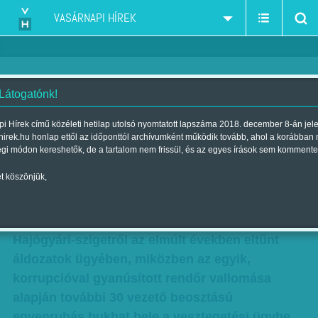
VASÁRNAPI HÍREK
 Látogatónk!
Dől a dominó – nincsenek
i Hírek című közéleti hetilap utolsó nyomtatott lapszáma 2018. december 8-án jel
hirek.hu honlap ettől az időponttól archívumként működik tovább, ahol a korábban
válaszok a korrupciós ügyben
égi módon kereshetők, de a tartalom nem frissül, és az egyes írások sem kommente
Szerző:
Vasvári G. Pál
| Megjelent a 2012. augusztus 05.-i
t köszönjük,
lapszámban
Egyelőre több a kérdés, mint a válasz a
Hajógyári-szigetről az elmúlt években eltűnt
áldozatok ügyében, miközben az egyik,
korrupcióval gyanúsított rendőr vallomása
alapján további 30 vezető beosztású
egyenruhás bukhat bele a vesztegetési ügybe.