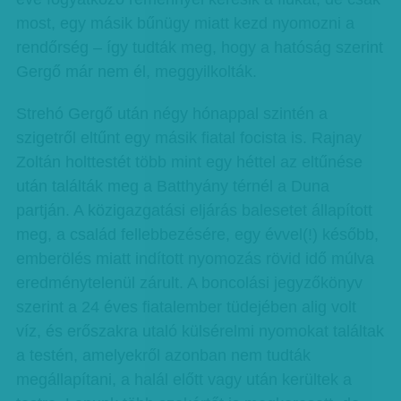
most, egy másik bűnügy miatt kezd nyomozni a
rendőrség – így tudták meg, hogy a hatóság szerint
Gergő már nem él, meggyilkolták.
Strehó Gergő után négy hónappal szintén a
szigetről eltűnt egy másik fiatal focista is. Rajnay
Zoltán holttestét több mint egy héttel az eltűnése
után találták meg a Batthyány térnél a Duna
partján. A közigazgatási eljárás balesetet állapított
meg, a család fellebbezésére, egy évvel(!) később,
emberölés miatt indított nyomozás rövid idő múlva
eredménytelenül zárult. A boncolási jegyzőkönyv
szerint a 24 éves fiatalember tüdejében alig volt
víz, és erőszakra utaló külsérelmi nyomokat találtak
a testén, amelyekről azonban nem tudták
megállapítani, a halál előtt vagy után kerültek a