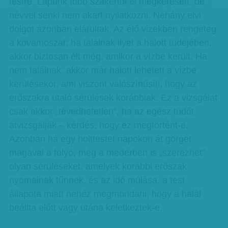
testre. Lapunk több szakértőt is megkeresett, de
névvel senki nem akart nyilatkozni. Néhány elvi
dolgot azonban elárultak. Az élő vizekben rengeteg
a kovamoszat; ha találnak ilyet a halott tüdejében,
akkor biztosan élt még, amikor a vízbe került. Ha
nem találnak, akkor már halott lehetett a vízbe
kerülésekor, ami viszont valószínűsíti, hogy az
erőszakra utaló sérülések korábbiak. Ez a vizsgálat
csak akkor „tévedhetetlen”, ha az egész tüdőt
átvizsgálják – kérdés, hogy ez megtörtént-e.
Azonban ha egy holttestet napokon át görget
magával a folyó, még a mederben is „szerezhet”
olyan sérüléseket, amelyek korábbi erőszak
nyomainak tűnnek, és az idő múlása, a test
állapota miatt nehéz megmondani, hogy a halál
beállta előtt vagy utána keletkeztek-e.