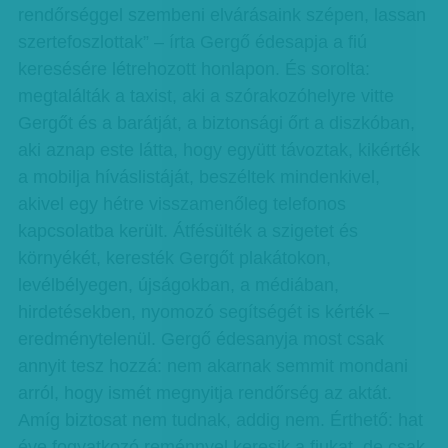
rendőrséggel szembeni elvárásaink szépen, lassan
szertefoszlottak” – írta Gergő édesapja a fiú
keresésére létrehozott honlapon. És sorolta:
megtalálták a taxist, aki a szórakozóhelyre vitte
Gergőt és a barátját, a biztonsági őrt a diszkóban,
aki aznap este látta, hogy együtt távoztak, kikérték
a mobilja híváslistáját, beszéltek mindenkivel,
akivel egy hétre visszamenőleg telefonos
kapcsolatba került. Átfésülték a szigetet és
környékét, keresték Gergőt plakátokon,
levélbélyegen, újságokban, a médiában,
hirdetésekben, nyomozó segítségét is kérték –
eredménytelenül. Gergő édesanyja most csak
annyit tesz hozzá: nem akarnak semmit mondani
arról, hogy ismét megnyitja rendőrség az aktát.
Amíg biztosat nem tudnak, addig nem. Érthető: hat
éve fogyatkozó reménnyel keresik a fiukat, de csak