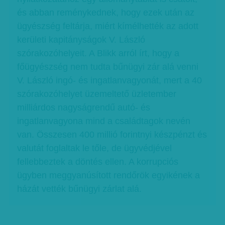
és abban reménykednek, hogy ezek után az
ügyészség feltárja, miért kímélhették az adott
kerületi kapitányságok V. László
szórakozóhelyeit. A Blikk arról írt, hogy a
főügyészség nem tudta bűnügyi zár alá venni
V. László ingó- és ingatlanvagyonát, mert a 40
szórakozóhelyet üzemeltető üzletember
milliárdos nagyságrendű autó- és
ingatlanvagyona mind a családtagok nevén
van. Összesen 400 millió forintnyi készpénzt és
valutát foglaltak le tőle, de ügyvédjével
fellebbeztek a döntés ellen. A korrupciós
ügyben meggyanúsított rendőrök egyikének a
házát vették bűnügyi zárlat alá.