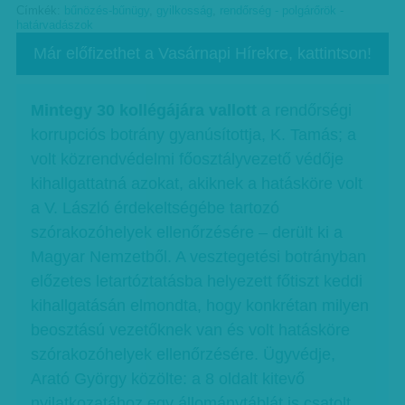
Címkék:
bűnözés-bűnügy
,
gyilkosság
,
rendőrség - polgárőrök -
határvadászok
Már előfizethet a Vasárnapi Hírekre, kattintson!
Mintegy 30 kollégájára vallott
a rendőrségi
korrupciós botrány gyanúsítottja, K. Tamás; a
volt közrendvédelmi főosztályvezető védője
kihallgattatná azokat, akiknek a hatásköre volt
a V. László érdekeltségébe tartozó
szórakozóhelyek ellenőrzésére – derült ki a
Magyar Nemzetből. A vesztegetési botrányban
előzetes letartóztatásba helyezett főtiszt keddi
kihallgatásán elmondta, hogy konkrétan milyen
beosztású vezetőknek van és volt hatásköre
szórakozóhelyek ellenőrzésére. Ügyvédje,
Arató György közölte: a 8 oldalt kitevő
nyilatkozatához egy állománytáblát is csatolt,