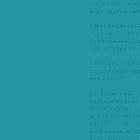
viszont a kereset megh
tárgyév végéig szünetelt
A Munkahelyvédelmi Akc
munkavállaló bruttó mu
foglalkoztató idén 11 s
adókedvezményt vehet
Egykori közalkalmazott
dolgozhatnak a nyugdíj
jogviszonyukat.
Ez a korlátozás már edd
magánszemély éppen m
Bírósága előtt, igaz, c
az állam, akkor 4400 o
nyugdíját a közalkalma
fennállása miatt felfü
tudatában hamarosan ha