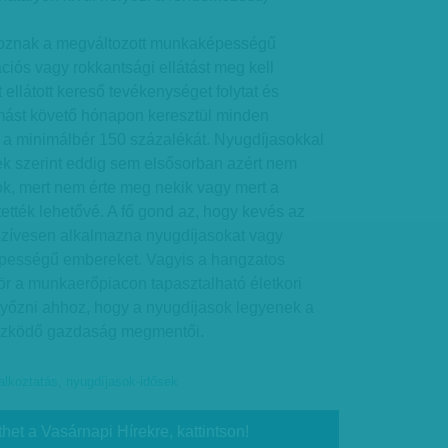
oznak a megváltozott munkaképességű
ációs vagy rokkantsági ellátást meg kell
t ellátott kereső tevékenységet folytat és
ást követő hónapon keresztül minden
a minimálbér 150 százalékát. Nyugdíjasokkal
k szerint eddig sem elsősorban azért nem
ok, mert nem érte meg nekik vagy mert a
ették lehetővé. A fő gond az, hogy kevés az
 szívesen alkalmazna nyugdíjasokat vagy
pességű embereket. Vagyis a hangzatos
ör a munkaerőpiacon tapasztalható életkori
egyőzni ahhoz, hogy a nyugdíjasok legyenek a
szködő gazdaság megmentői.
alkoztatás
,
nyugdíjasok-idősek
thet a Vasárnapi Hírekre, kattintson!