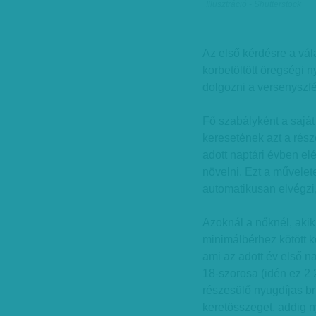
Illusztráció - Shutterstock
Az első kérdésre a vá
korbetöltött öregségi n
dolgozni a versenyszf
Fő szabályként a sajá
keresetének azt a részé
adott naptári évben elé
növelni. Ezt a művelete
automatikusan elvégzi, 
Azoknál a nőknél, aki
minimálbérhez kötött k
ami az adott év első 
18-szorosa (idén ez 2 
részesülő nyugdíjas br
keretösszeget, addig n