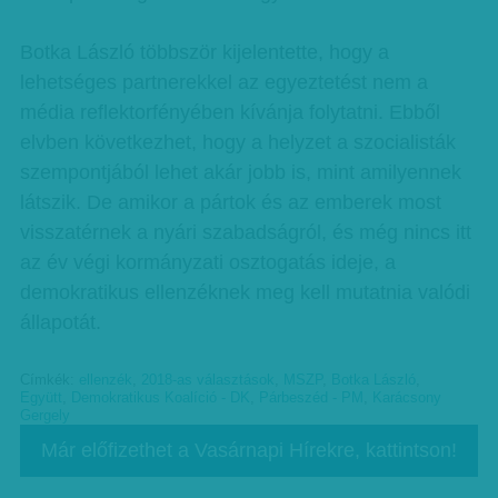
Botka László többször kijelentette, hogy a
lehetséges partnerekkel az egyeztetést nem a
média reflektorfényében kívánja folytatni. Ebből
elvben következhet, hogy a helyzet a szocialisták
szempontjából lehet akár jobb is, mint amilyennek
látszik. De amikor a pártok és az emberek most
visszatérnek a nyári szabadságról, és még nincs itt
az év végi kormányzati osztogatás ideje, a
demokratikus ellenzéknek meg kell mutatnia valódi
állapotát.
Címkék:
ellenzék
,
2018-as választások
,
MSZP
,
Botka László
,
Együtt
,
Demokratikus Koalíció - DK
,
Párbeszéd - PM
,
Karácsony
Gergely
Már előfizethet a Vasárnapi Hírekre, kattintson!