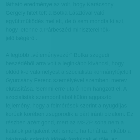
látható eredménye az volt, hogy Karácsony
Gergely hitet tett a Botka Lászlóval való
együttműködés mellett, de ő sem mondta ki azt,
hogy letenne a Párbeszéd miniszterelnök-
jelöltségéről.
A legtöbb „véleményvezér” Botka szegedi
beszédéből arra volt a leginkább kíváncsi, hogy
oldódik-e valamelyest a szocialista kormányfőjelölt
Gyurcsány Ferenc személyével szembeni merev
elutasítása. Semmi erre utaló nem hangzott el. A
szocialisták szempontjából külön aggasztó
fejlemény, hogy a felmérések szerint a nyugdíjas
korúak körében zsugorodik a párt iránti bizalom. Ez
részben azért gond, mert az MSZP soha nem a
fiatalok pártjaként volt ismert, ha tehát az inkább a
bázisnak számító idősek fordulnak el tőle, az