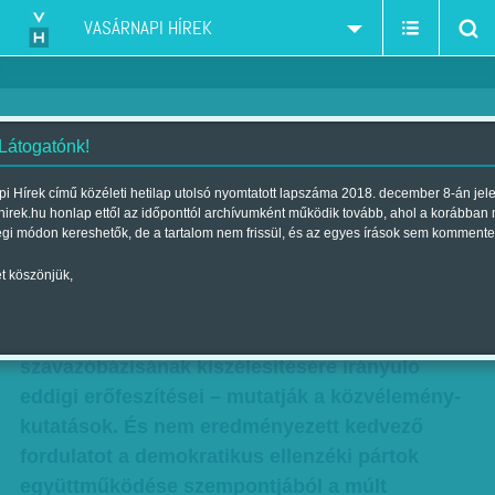
VASÁRNAPI HÍREK
 Látogatónk!
Egy helyben topognak
i Hírek című közéleti hetilap utolsó nyomtatott lapszáma 2018. december 8-án jel
hirek.hu honlap ettől az időponttól archívumként működik tovább, ahol a korábban
Szerző:
Kárpáti János
| Megjelent a 2017. szeptember 02.-i
égi módon kereshetők, de a tartalom nem frissül, és az egyes írások sem kommente
lapszámban
t köszönjük,
Nem hoztak áttörést Botka Lászlónak, az MSZP
miniszterelnök- jelöltjének a párt
szavazóbázisának kiszélesítésére irányuló
eddigi erőfeszítései – mutatják a közvélemény-
kutatások. És nem eredményezett kedvező
fordulatot a demokratikus ellenzéki pártok
együttműködése szempontjából a múlt