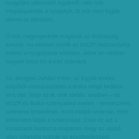
nyugdíjas válaszadó egyénről: neki már
megállapították a nyugdíját, őt már nem fogják
kitenni az állásából.
Ő már megengedheti magának az őszinteség
luxusát. Ha valóban romlik az MSZP népszerűségi
indexe a nyugdíjasok körében, akkor az valóban
nagyon rossz hír a párt számára.
Az, ahogyan Juhász Péter, az Együtt elnöke
csípőből visszautasította a Botka mögé beállást,
arra utal, hogy azok, akik ideális esetben – az
MSZP és Botka szárnyalása esetén – természetes
partnerek lehetnének, most inkább kivárnak, mert
sehol nem látják a szárnyalást. Csak ez azt a
kockázatot hordozza magában, hogy az utolsó
utáni pillanatig húzzák az együttműködést.