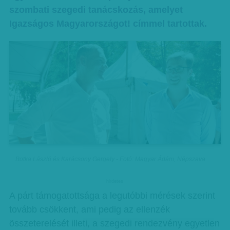
szombati szegedi tanácskozás, amelyet
Igazságos Magyarországot! címmel tartottak.
Botka László és Karácsony Gergely - Fotó: Magyar Ádám, Népszava
hirdetes
A párt támogatottsága a legutóbbi mérések szerint
tovább csökkent, ami pedig az ellenzék
összeterelését illeti, a szegedi rendezvény egyetlen