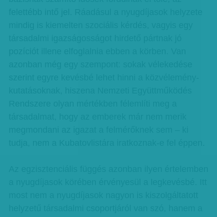
felettébb intő jel. Ráadásul a nyugdíjasok helyzete
mindig is kiemelten szociális kérdés, vagyis egy
társadalmi igazságosságot hirdető pártnak jó
pozíciót illene elfoglalnia ebben a körben. Van
azonban még egy szempont: sokak vélekedése
szerint egyre kevésbé lehet hinni a közvélemény-
kutatásoknak, hiszena Nemzeti Együttműködés
Rendszere olyan mértékben félemlíti meg a
társadalmat, hogy az emberek már nem merik
megmondani az igazat a felmérőknek sem – ki
tudja, nem a Kubatovlistára iratkoznak-e fel éppen.
Az egzisztenciális függés azonban ilyen értelemben
a nyugdíjasok körében érvényesül a legkevésbé. Itt
most nem a nyugdíjasok nagyon is kiszolgáltatott
helyzetű társadalmi csoportjáról van szó, hanem a