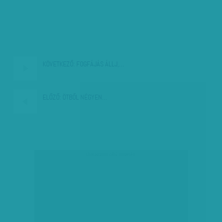
KÖVETKEZŐ:
FOGFÁJÁS ÁLLJ,…
ELŐZŐ:
ÖTBŐL NÉGYEN…
társadalmi célú hirdetés