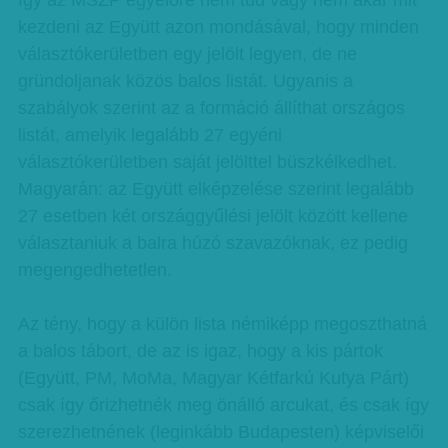
Így az MSZP egyelőre nem tud vagy nem akar mit
kezdeni az Együtt azon mondásával, hogy minden
választókerületben egy jelölt legyen, de ne
gründoljanak közös balos listát. Ugyanis a
szabályok szerint az a formáció állíthat országos
listát, amelyik legalább 27 egyéni
választókerületben saját jelölttel büszkélkedhet.
Magyarán: az Együtt elképzelése szerint legalább
27 esetben két országgyűlési jelölt között kellene
választaniuk a balra húzó szavazóknak, ez pedig
megengedhetetlen.
Az tény, hogy a külön lista némiképp megoszthatná
a balos tábort, de az is igaz, hogy a kis pártok
(Együtt, PM, MoMa, Magyar Kétfarkú Kutya Párt)
csak így őrizhetnék meg önálló arcukat, és csak így
szerezhetnének (leginkább Budapesten) képviselői