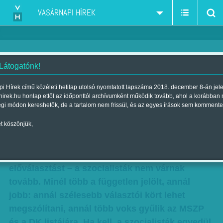
VASÁRNAPI HÍREK
 Látogatónk!
Egy lista mind felett – a
i Hírek című közéleti hetilap utolsó nyomtatott lapszáma 2018. december 8-án jel
hirek.hu honlap ettől az időponttól archívumként működik tovább, ahol a korábban
szocialisták nem várnak tovább
égi módon kereshetők, de a tartalom nem frissül, és az egyes írások sem kommente
Szerző:
Munkatársunktól
| Megjelent a 2016. december 17.-i
t köszönjük,
lapszámban
Mindenki döntse el januárra, hogy akar-e
előválasztást – a szocialisták nem várnak
tovább. Minél több a független jelölt, annál
jobb: annál szélesebb választói kört lehet
megszólítani, annál több voks gyűlik az MSZP
és a DK listájára. Ha kell, a szocialisták egyedül