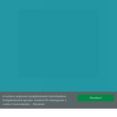
hirdetés
A cookie-k segítenek szolgáltatásaink biztosításában.
Rendben!
Szolgáltatásaink igénybe vételével Ön beleegyezik a
Copyright (C) 2026, XXI század Média Kft. Az oldal szerzői jogi oltalom alatt áll.
cookie-k használatába.
- Részletek