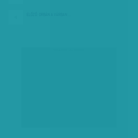
ELŐZŐ:
ORBÁN A VÁRBAN:…
társadalmi célú hirdetés