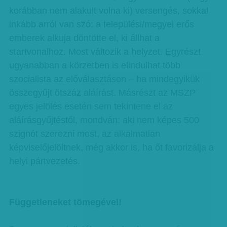
korábban nem alakult volna ki) versengés, sokkal
inkább arról van szó: a települési/megyei erős
emberek alkuja döntötte el, ki állhat a
startvonalhoz. Most változik a helyzet. Egyrészt
ugyanabban a körzetben is elindulhat több
szocialista az előválasztáson – ha mindegyikük
összegyűjt ötszáz aláírást. Másrészt az MSZP
egyes jelölés esetén sem tekintene el az
aláírásgyűjtéstől, mondván: aki nem képes 500
szignót szerezni most, az alkalmatlan
képviselőjelöltnek, még akkor is, ha őt favorizálja a
helyi pártvezetés.
Függetleneket tömegével!