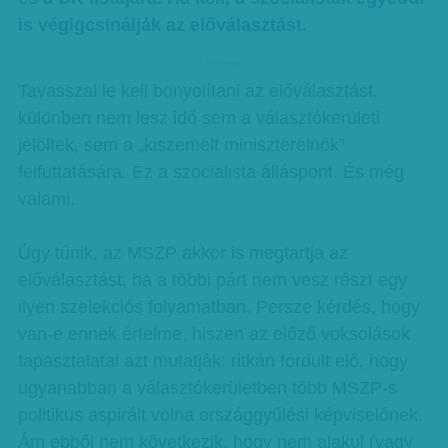
is végigcsinálják az előválasztást.
hirdetes
Tavasszal le kell bonyolítani az előválasztást,
különben nem lesz idő sem a választókerületi
jelöltek, sem a „kiszemelt miniszterelnök”
felfuttatására. Ez a szocialista álláspont. És még
valami.
Úgy tűnik, az MSZP akkor is megtartja az
előválasztást, ha a többi párt nem vesz részt egy
ilyen szelekciós folyamatban. Persze kérdés, hogy
van-e ennek értelme, hiszen az előző voksolások
tapasztalatai azt mutatják: ritkán fordult elő, hogy
ugyanabban a választókerületben több MSZP-s
politikus aspirált volna országgyűlési képviselőnek.
Ám ebből nem következik, hogy nem alakul (vagy