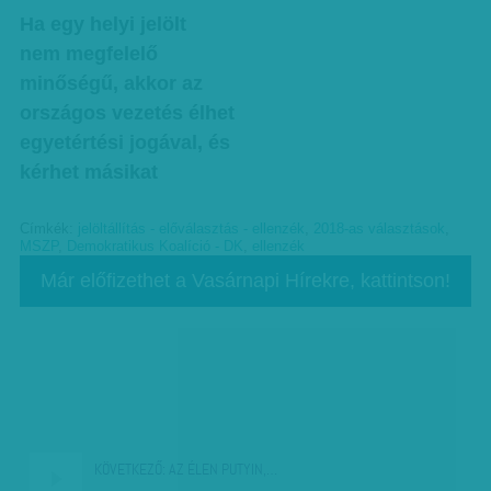
Ha egy helyi jelölt
nem megfelelő
minőségű, akkor az
országos vezetés élhet
egyetértési jogával, és
kérhet másikat
Címkék:
jelöltállítás - előválasztás - ellenzék
,
2018-as választások
,
MSZP
,
Demokratikus Koalíció - DK
,
ellenzék
Már előfizethet a Vasárnapi Hírekre, kattintson!
KÖVETKEZŐ:
AZ ÉLEN PUTYIN,…