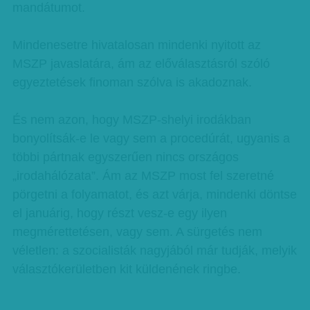
mandátumot.
Mindenesetre hivatalosan mindenki nyitott az
MSZP javaslatára, ám az előválasztásról szóló
egyeztetések finoman szólva is akadoznak.
És nem azon, hogy MSZP-shelyi irodákban
bonyolítsák-e le vagy sem a procedúrát, ugyanis a
többi pártnak egyszerűen nincs országos
„irodahálózata”. Ám az MSZP most fel szeretné
pörgetni a folyamatot, és azt várja, mindenki döntse
el januárig, hogy részt vesz-e egy ilyen
megmérettetésen, vagy sem. A sürgetés nem
véletlen: a szocialisták nagyjából már tudják, melyik
választókerületben kit küldenének ringbe.