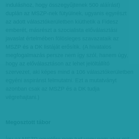
induláshoz, hogy összegyűjtenek 500 aláírást)
duplán az MSZP-nek fütyülnek, ugyanis egyrészt
az adott választókerületben kiüthetik a Fidesz
emberét, másrészt a szocialista előválasztási
javaslat értelmében fölösleges szavazataik az
MSZP és a DK listáját erősítik. (A hivatalos
megfogalmazás persze nem így szól, hanem úgy,
hogy az előválasztáson az lehet jelöltállító
szervezet, aki képes mind a 106 választókerületben
egyéni aspiránst felmutatni. Ezt a mutatványt
azonban csak az MSZP és a DK tudja
végrehajtani.)
Megosztott tábor