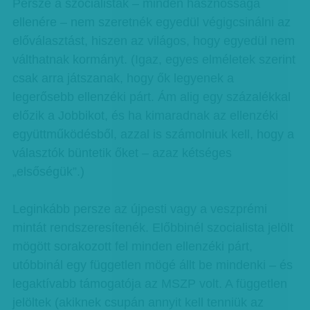
Persze a szocialisták – minden hasznossága
ellenére – nem szeretnék egyedül végigcsinálni az
előválasztást, hiszen az világos, hogy egyedül nem
válthatnak kormányt. (Igaz, egyes elméletek szerint
csak arra játszanak, hogy ők legyenek a
legerősebb ellenzéki párt. Ám alig egy százalékkal
előzik a Jobbikot, és ha kimaradnak az ellenzéki
együttműködésből, azzal is számolniuk kell, hogy a
választók büntetik őket – azaz kétséges
„elsőségük”.)
Leginkább persze az újpesti vagy a veszprémi
mintát rendszeresítenék. Előbbinél szocialista jelölt
mögött sorakozott fel minden ellenzéki párt,
utóbbinál egy független mögé állt be mindenki – és
legaktívabb támogatója az MSZP volt. A független
jelöltek (akiknek csupán annyit kell tenniük az