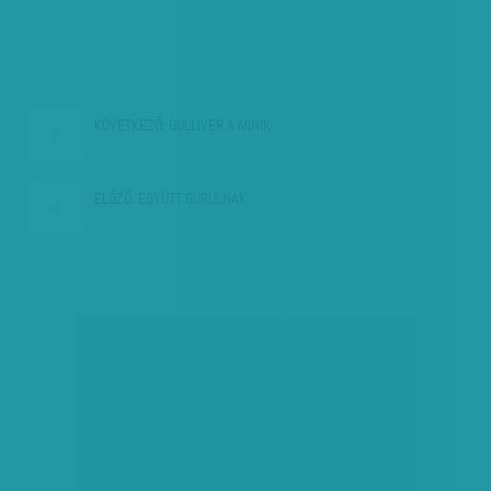
KÖVETKEZŐ:
GULLIVER A MINIK…
ELŐZŐ:
EGYÜTT GURULNAK…
társadalmi célú hirdetés