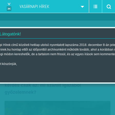
VASÁRNAPI HÍREK
 Látogatónk!
Elfeledett igazságok
i Hírek című közéleti hetilap utolsó nyomtatott lapszáma 2018. december 8-án jel
hirek.hu honlap ettől az időponttól archívumként működik tovább, ahol a korábban
Szerző:
Diószegi-Horváth Nóra
| Megjelent a 2015. április 11.-i
égi módon kereshetők, de a tartalom nem frissül, és az egyes írások sem kommente
lapszámban
t köszönjük,
A történelmet mindig a győztesek írják – tartja a
már-már közhelyszámba menő mondás. A
kérdés csak az: mi számít igazából
győzelemnek?