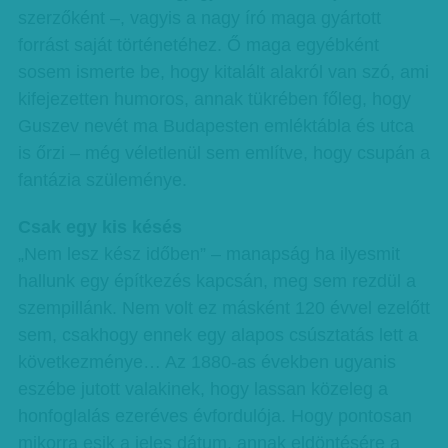
szerzőként –, vagyis a nagy író maga gyártott
forrást saját történetéhez. Ő maga egyébként
sosem ismerte be, hogy kitalált alakról van szó, ami
kifejezetten humoros, annak tükrében főleg, hogy
Guszev nevét ma Budapesten emléktábla és utca
is őrzi – még véletlenül sem említve, hogy csupán a
fantázia szüleménye.
Csak egy kis késés
„Nem lesz kész időben” – manapság ha ilyesmit
hallunk egy építkezés kapcsán, meg sem rezdül a
szempillánk. Nem volt ez másként 120 évvel ezelőtt
sem, csakhogy ennek egy alapos csúsztatás lett a
következménye… Az 1880-as években ugyanis
eszébe jutott valakinek, hogy lassan közeleg a
honfoglalás ezeréves évfordulója. Hogy pontosan
mikorra esik a jeles dátum, annak eldöntésére a