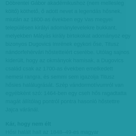
Döbrentei Gábor akadémikushoz (nem mellesleg
költő) köthető, ő adott nevet a legendás hősnek,
miután az 1800-as években egy Vas megyei
településen királyi adománylevelekre bukkant,
melyekben Mátyás király birtokokat adományoz egy
bizonyos Dugovics Imrének egykori őse, Titusz
nándorfehérvári hőstetteiért cserébe. Utólag sajnos
kiderült, hogy az okmányok hamisak, a Dugovics
család csak az 1700-as években emelkedett
nemesi rangra, és semmi sem igazolja Titusz
hősies halálugrását. Szép vándormotívumról van
egyébként szó: 1464-ben egy cseh hős ragadtatta
magát állítólag pontról pontra hasonló hőstettre
Jajca váránál.
Kár, hogy nem élt
Hősi halált halt az 1848–49-es magyar