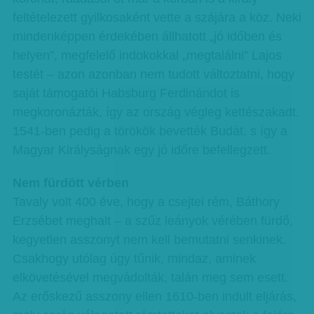
feltételezett gyilkosaként vette a szájára a köz. Neki
mindenképpen érdekében állhatott „jó időben és
helyen”, megfelelő indokokkal „megtalálni” Lajos
testét – azon azonban nem tudott változtatni, hogy
saját támogatói Habsburg Ferdinándot is
megkoronázták, így az ország végleg kettészakadt.
1541-ben pedig a törökök bevették Budát, s így a
Magyar Királyságnak egy jó időre befellegzett.
Nem fürdött vérben
Tavaly volt 400 éve, hogy a csejtei rém, Báthory
Erzsébet meghalt – a szűz leányok vérében fürdő,
kegyetlen asszonyt nem kell bemutatni senkinek.
Csakhogy utólag úgy tűnik, mindaz, aminek
elkövetésével megvádolták, talán meg sem esett.
Az erőskezű asszony ellen 1610-ben indult eljárás,