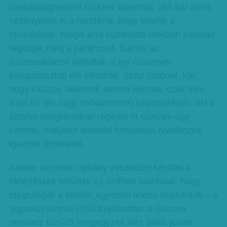
szabadságharcért Guszev tábornok, akit bár azért
vezényeltek ki a harctérre, hogy leverje a
forradalmat, mégis arra buzdította titokban katonáit,
tagadják meg a parancsot. Sajnos az
összeesküvést elárulták, s így Guszevet
kivégzőosztag elé állították. Szép történet, kár,
hogy Guszev tábornok sosem létezett, csak Illés
Béla író (és nagy mókamester) képzeletében, aki a
szovjet emigrációban regényt írt Guszev-ügy
címmel, melyben levéltári forrásokra hivatkozva
igazolta történetét.
Amikor azonban néhány évtizeddel később a
történészek feltúrták az említett levéltárat, hogy
megtalálják a forrást, egyetlen leletre bukkantak – a
Voproszi Isztorii című folyóiratban a Guszev
nevéhez fűződő megjegyzés Illés Bélát jelölte