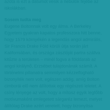
azóta is ezt a dátumot vésik a nebulók fejébe az
iskolákban.
Sosem tudta meg
Eugene Boltonnak volt egy álma. A Berkeley
Egyetem gyakran kapatos professzora hitt benne,
hogy 1579 környékén a legendás angol admirális,
Sir Francis Drake Föld körüli útja során járt
Kaliforniában, és országa zászlóját partra szállva
kitűzte a területen – minél fogva a földdarab az
angol királynő, Erzsébet tulajdonának számít. A
történelmi pillanatra semmilyen kézzelfogható
bizonyíték nem volt, egészen addig, amíg Bolton
cimborái elő nem állítottak egy régészeti leletet. A
csíny lényege az volt, hogy a mítosz egyik legfőbb
motívumaként emlegetett sárgaréz lemezt, melyet
állítólag Drake azért veretett, hogy bizonyítsa