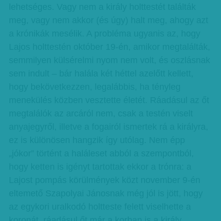
lehetséges. Vagy nem a király holttestét találták
meg, vagy nem akkor (és úgy) halt meg, ahogy azt
a krónikák mesélik. A probléma ugyanis az, hogy
Lajos holttestén október 19-én, amikor megtalálták,
semmilyen külsérelmi nyom nem volt, és oszlásnak
sem indult – bár halála két héttel azelőtt kellett,
hogy bekövetkezzen, legalábbis, ha tényleg
menekülés közben vesztette életét. Ráadásul az őt
megtalálók az arcáról nem, csak a testén viselt
anyajegyről, illetve a fogairól ismertek rá a királyra,
ez is különösen hangzik így utólag. Nem épp
„jókor” történt a haláleset abból a szempontból,
hogy ketten is igényt tartottak ekkor a trónra: a
Lajost pompás körülmények közt november 9-én
eltemető Szapolyai Jánosnak még jól is jött, hogy
az egykori uralkodó holtteste felett viselhette a
koronát, ráadásul őt már a korban is a király