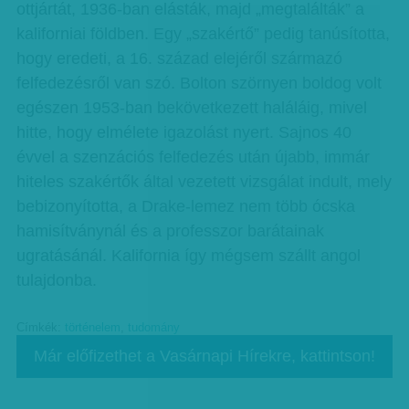
ottjártát, 1936-ban elásták, majd „megtalálták” a
kaliforniai földben. Egy „szakértő” pedig tanúsította,
hogy eredeti, a 16. század elejéről származó
felfedezésről van szó. Bolton szörnyen boldog volt
egészen 1953-ban bekövetkezett haláláig, mivel
hitte, hogy elmélete igazolást nyert. Sajnos 40
évvel a szenzációs felfedezés után újabb, immár
hiteles szakértők által vezetett vizsgálat indult, mely
bebizonyította, a Drake-lemez nem több ócska
hamisítványnál és a professzor barátainak
ugratásánál. Kalifornia így mégsem szállt angol
tulajdonba.
Címkék:
történelem
,
tudomány
Már előfizethet a Vasárnapi Hírekre, kattintson!