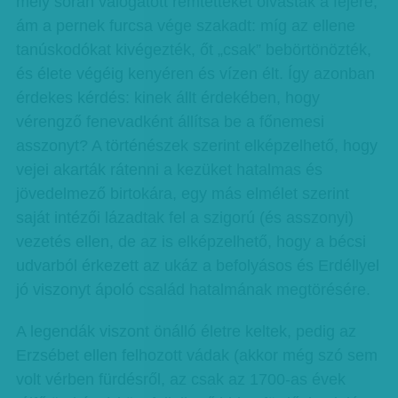
mely során válogatott rémtetteket olvastak a fejére,
ám a pernek furcsa vége szakadt: míg az ellene
tanúskodókat kivégezték, őt „csak” bebörtönözték,
és élete végéig kenyéren és vízen élt. Így azonban
érdekes kérdés: kinek állt érdekében, hogy
vérengző fenevadként állítsa be a főnemesi
asszonyt? A történészek szerint elképzelhető, hogy
vejei akarták rátenni a kezüket hatalmas és
jövedelmező birtokára, egy más elmélet szerint
saját intézői lázadtak fel a szigorú (és asszonyi)
vezetés ellen, de az is elképzelhető, hogy a bécsi
udvarból érkezett az ukáz a befolyásos és Erdéllyel
jó viszonyt ápoló család hatalmának megtörésére.
A legendák viszont önálló életre keltek, pedig az
Erzsébet ellen felhozott vádak (akkor még szó sem
volt vérben fürdésről, az csak az 1700-as évek