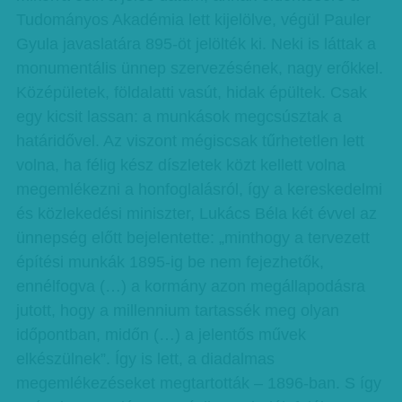
Tudományos Akadémia lett kijelölve, végül Pauler
Gyula javaslatára 895-öt jelölték ki. Neki is láttak a
monumentális ünnep szervezésének, nagy erőkkel.
Középületek, földalatti vasút, hidak épültek. Csak
egy kicsit lassan: a munkások megcsúsztak a
határidővel. Az viszont mégiscsak tűrhetetlen lett
volna, ha félig kész díszletek közt kellett volna
megemlékezni a honfoglalásról, így a kereskedelmi
és közlekedési miniszter, Lukács Béla két évvel az
ünnepség előtt bejelentette: „minthogy a tervezett
építési munkák 1895-ig be nem fejezhetők,
ennélfogva (…) a kormány azon megállapodásra
jutott, hogy a millennium tartassék meg olyan
időpontban, midőn (…) a jelentős művek
elkészülnek”. Így is lett, a diadalmas
megemlékezéseket megtartották – 1896-ban. S így