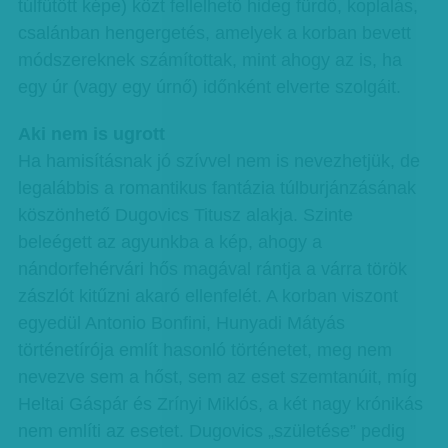
túlfűtött képe) közt fellelhető hideg fürdő, koplalás,
csalánban hengergetés, amelyek a korban bevett
módszereknek számítottak, mint ahogy az is, ha
egy úr (vagy egy úrnő) időnként elverte szolgáit.
Aki nem is ugrott
Ha hamisításnak jó szívvel nem is nevezhetjük, de
legalábbis a romantikus fantázia túlburjánzásának
köszönhető Dugovics Titusz alakja. Szinte
beleégett az agyunkba a kép, ahogy a
nándorfehérvári hős magával rántja a várra török
zászlót kitűzni akaró ellenfelét. A korban viszont
egyedül Antonio Bonfini, Hunyadi Mátyás
történetírója említ hasonló történetet, meg nem
nevezve sem a hőst, sem az eset szemtanúit, míg
Heltai Gáspár és Zrínyi Miklós, a két nagy krónikás
nem említi az esetet. Dugovics „születése” pedig