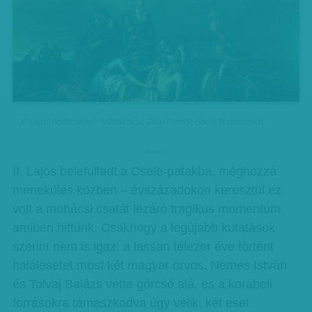
II. Lajos holttestének felfedezése Orlai Petrich Soma festményén
hirdetes
II. Lajos belefulladt a Csele-patakba, méghozzá
menekülés közben – évszázadokon keresztül ez
volt a mohácsi csatát lezáró tragikus momentum,
amiben hittünk. Csakhogy a legújabb kutatások
szerint nem is igaz: a lassan félezer éve történt
halálesetet most két magyar orvos, Nemes István
és Tolvaj Balázs vette górcső alá, és a korabeli
forrásokra támaszkodva úgy vélik, két eset