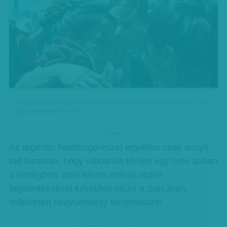
Kétségbeesett hozzátartozók várják a híreket a tengeralattjáróról - Fotó:
Eitan Abramovich, AFP
hirdetes
Az argentin haditengerészet egyelőre csak annyit
tud biztosan, hogy robbanás történt egy hete abban
a térségben, ahol három órával utolsó
bejelentkezését követően eltűnt a San Juan,
fedélzetén negyvennégy tengerésszel.