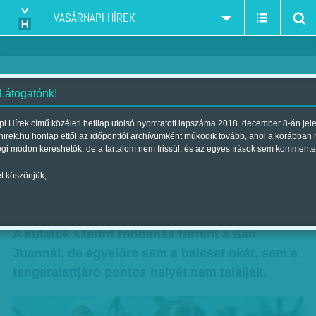
VASÁRNAPI HÍREK
 Látogatónk!
Elfogyott a remény
i Hírek című közéleti hetilap utolsó nyomtatott lapszáma 2018. december 8-án jel
hirek.hu honlap ettől az időponttól archívumként működik tovább, ahol a korábban
Szerző:
Munkatársunktól
| Megjelent a 2017. november 25.-i
égi módon kereshetők, de a tartalom nem frissül, és az egyes írások sem kommente
lapszámban
t köszönjük,
Már szinte biztos, hogy nincs életben az egy
hete eltűnt argentin tengeralattjáró személyzete.
A kutatók szerint robbanás történt a San
Juannál, de egyelőre sem a baleset okát, sem a
tengeralattjáró pontos helyét nem találják.