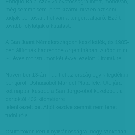
Enrique Balbi szóvivő óvatosságra intett, mondván,
még semmit sem lehet kizárni, hiszen azt sem
tudják pontosan, hol van a tengeralattjáró. Ezért
tovább folytatják a kutatást.
A San Juant Németországban készítették, és 1985-
ben állították hadrendbe Argentínában. A több mint
30 éves monstrumot két évvel ezelőtt újították fel.
November 13-án indult el az ország egyik legdélibb
pontjáról, Ushuaiából Mar del Plata felé. Utoljára
két nappal később a San Jorge-öböl közeléből, a
partoktól 432 kilométerre
jelentkezett be. Attól kezdve semmit nem lehet
tudni róla.
Csütörtökön került nyilvánosságra, hogy szokatlan