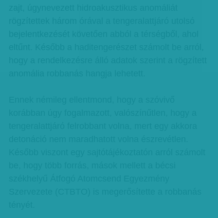
zajt, úgynevezett hidroakusztikus anomáliát
rögzítettek három órával a tengeralattjáró utolsó
bejelentkezését követően abból a térségből, ahol
eltűnt. Később a haditengerészet számolt be arról,
hogy a rendelkezésre álló adatok szerint a rögzített
anomália robbanás hangja lehetett.
Ennek némileg ellentmond, hogy a szóvivő
korábban úgy fogalmazott, valószínűtlen, hogy a
tengeralattjáró felrobbant volna, mert egy akkora
detonáció nem maradhatott volna észrevétlen.
Később viszont egy sajtótájékoztatón arról számolt
be, hogy több forrás, mások mellett a bécsi
székhelyű Átfogó Atomcsend Egyezmény
Szervezete (CTBTO) is megerősítette a robbanás
tényét.