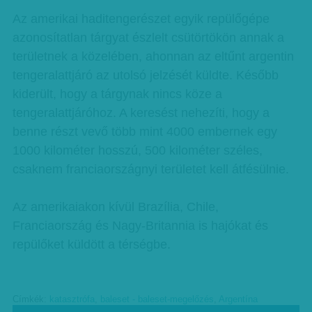
Az amerikai haditengerészet egyik repülőgépe
azonosítatlan tárgyat észlelt csütörtökön annak a
területnek a közelében, ahonnan az eltűnt argentin
tengeralattjáró az utolsó jelzését küldte. Később
kiderült, hogy a tárgynak nincs köze a
tengeralattjáróhoz. A keresést nehezíti, hogy a
benne részt vevő több mint 4000 embernek egy
1000 kilométer hosszú, 500 kilométer széles,
csaknem franciaországnyi területet kell átfésülnie.
Az amerikaiakon kívül Brazília, Chile,
Franciaország és Nagy-Britannia is hajókat és
repülőket küldött a térségbe.
Címkék:
katasztrófa
,
baleset - baleset-megelőzés
,
Argentína