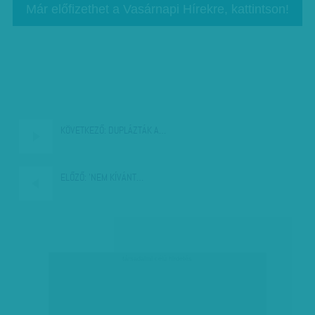
Már előfizethet a Vasárnapi Hírekre, kattintson!
KÖVETKEZŐ:
DUPLÁZTÁK A…
ELŐZŐ:
'NEM KÍVÁNT…
társadalmi célú hirdetés