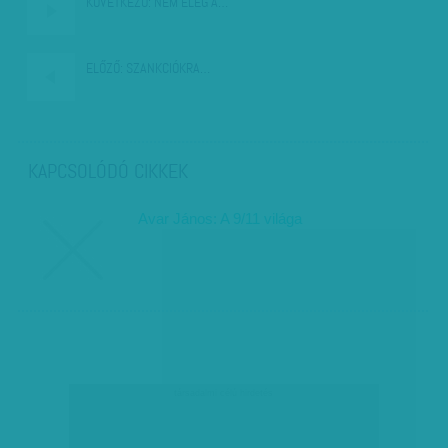
KÖVETKEZŐ:
NEM ELÉG A…
ELŐZŐ:
SZANKCIÓKRA…
KAPCSOLÓDÓ CIKKEK
Avar János: A 9/11 világa
társadalmi célú hirdetés