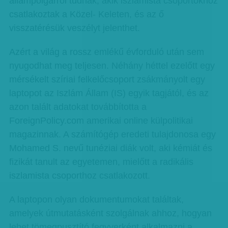
állampolgárról tudnak, akik iszlamista csoportokhoz
csatlakoztak a Közel- Keleten, és az ő
visszatérésük veszélyt jelenthet.
Azért a világ a rossz emlékű évforduló után sem
nyugodhat meg teljesen. Néhány héttel ezelőtt egy
mérsékelt szíriai felkelőcsoport zsákmányolt egy
laptopot az Iszlám Állam (IS) egyik tagjától, és az
azon talált adatokat továbbította a
ForeignPolicy.com amerikai online külpolitikai
magazinnak. A számítógép eredeti tulajdonosa egy
Mohamed S. nevű tunéziai diák volt, aki kémiát és
fizikát tanult az egyetemen, mielőtt a radikális
iszlamista csoporthoz csatlakozott.
A laptopon olyan dokumentumokat találtak,
amelyek útmutatásként szolgálnak ahhoz, hogyan
lehet tömegpusztító fegyverként alkalmazni a