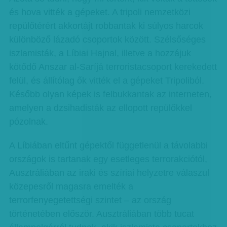
és hova vitték a gépeket. A tripoli nemzetközi
repülőtérért akkortájt robbantak ki súlyos harcok
különböző lázadó csoportok között. Szélsőséges
iszlamisták, a Líbiai Hajnal, illetve a hozzájuk
kötődő Anszar al-Saríjá terroristacsoport kerekedett
felül, és állítólag ők vitték el a gépeket Tripoliból.
Később olyan képek is felbukkantak az interneten,
amelyen a dzsihadisták az ellopott repülőkkel
pózolnak.
A Líbiában eltűnt gépektől függetlenül a távolabbi
országok is tartanak egy esetleges terrorakciótól,
Ausztráliában az iraki és szíriai helyzetre válaszul
közepesről magasra emelték a
terrorfenyegetettségi szintet – az ország
történetében először. Ausztráliában több tucat