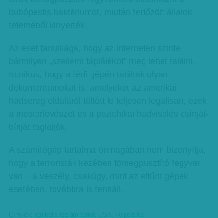
bubópestis baktériumot, miután fertőzött állatok
teteméből kinyerték.
Az eset tanulsága, hogy az interneten szinte
bármilyen „szellemi táplálékot” meg lehet találni.
Ironikus, hogy a férfi gépén találtak olyan
dokumentumokat is, amelyeket az amerikai
hadsereg oldaláról töltött le teljesen legálisan, ezek
a mesterlövészet és a pszichikai hadviselés csínját-
bínját taglalják.
A számítógép tartalma önmagában nem bizonyítja,
hogy a terroristák kezében tömegpusztító fegyver
van – a veszély, csakúgy, mint az eltűnt gépek
esetében, továbbra is fennáll.
Címkék:
radikális iszlám-terror
,
USA
,
külpolitika