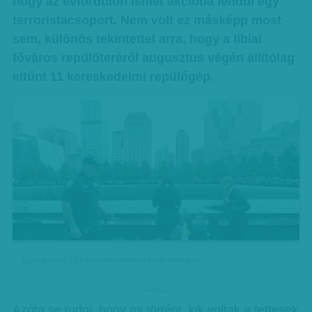
hogy az évfordulón ismét akcióba lendül egy
terroristacsoport. Nem volt ez másképp most
sem, különös tekintettel arra, hogy a líbiai
főváros repülőteréről augusztus végén állítólag
eltűnt 11 kereskedelmi repülőgép.
Szeptember 11-i terrorkészültség New York-ban
hirdetes
Azóta se tudni, hogy mi történt, kik voltak a tettesek