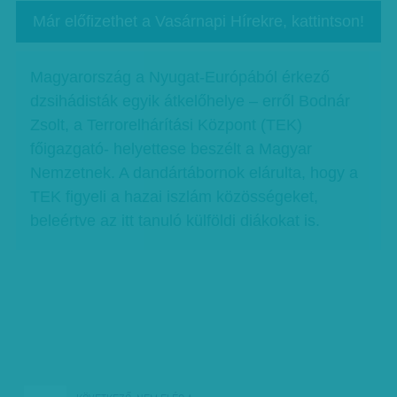
Már előfizethet a Vasárnapi Hírekre, kattintson!
Magyarország a Nyugat-Európából érkező
dzsihádisták egyik átkelőhelye – erről Bodnár
Zsolt, a Terrorelhárítási Központ (TEK)
főigazgató- helyettese beszélt a Magyar
Nemzetnek. A dandártábornok elárulta, hogy a
TEK figyeli a hazai iszlám közösségeket,
beleértve az itt tanuló külföldi diákokat is.