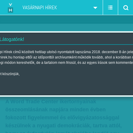
VASÁRNAPI HÍREK
 Látogatónk!
Eltűnt gépek nyomában
i Hírek című közéleti hetilap utolsó nyomtatott lapszáma 2018. december 8-án jel
hirek.hu honlap ettől az időponttól archívumként működik tovább, ahol a korábban
Szerző:
F. SZ. K.
| Megjelent a 2014. szeptember 14.-i lapszámban
égi módon kereshetők, de a tartalom nem frissül, és az egyes írások sem kommente
t köszönjük,
Terrortámadás nélkül vészelte át a világ
a 2011. szeptember 11-i események 13.
évfordulóját.
A Word Trade Center ikertornyainak
összeomlásának napjára minden évben
fokozott figyelemmel és elővigyázatossággal
készülnek a nyugati demokráciák, tartva attól,