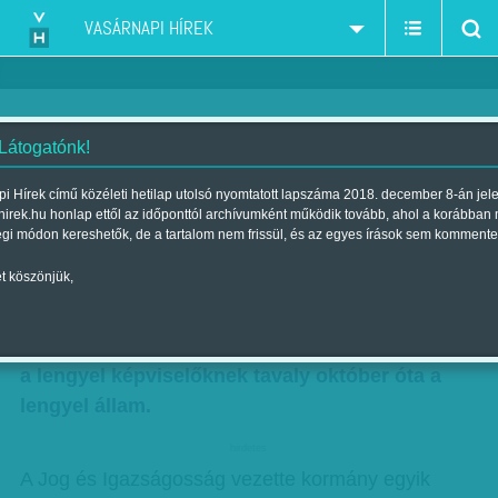
VASÁRNAPI HÍREK
 Látogatónk!
Érdekes újítás: 'szociális hitel' -
i Hírek című közéleti hetilap utolsó nyomtatott lapszáma 2018. december 8-án jel
hirek.hu honlap ettől az időponttól archívumként működik tovább, ahol a korábban
képviselőknek
égi módon kereshetők, de a tartalom nem frissül, és az egyes írások sem kommente
Szerző:
Munkatársunktól
| Megjelent a 2016. szeptember 03.-i
t köszönjük,
lapszámban
292 millió forint értékben adott „szociális hitelt”
a lengyel képviselőknek tavaly október óta a
lengyel állam.
hirdetes
A Jog és Igazságosság vezette kormány egyik