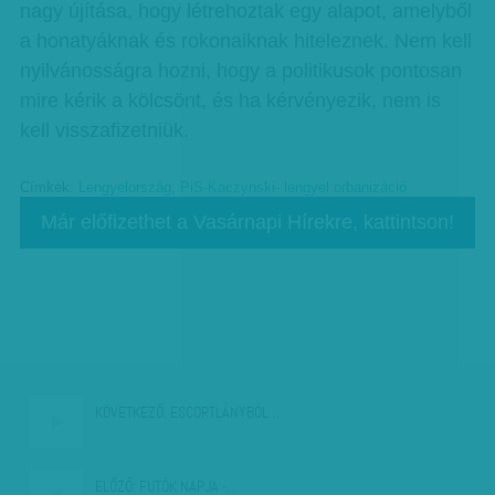
nagy újítása, hogy létrehoztak egy alapot, amelyből
a honatyáknak és rokonaiknak hiteleznek. Nem kell
nyilvánosságra hozni, hogy a politikusok pontosan
mire kérik a kölcsönt, és ha kérvényezik, nem is
kell visszafizetniük.
Címkék:
Lengyelország
,
PiS-Kaczynski- lengyel orbanizáció
Már előfizethet a Vasárnapi Hírekre, kattintson!
KÖVETKEZŐ:
ESCORTLÁNYBÓL…
ELŐZŐ:
FUTÓK NAPJA -…