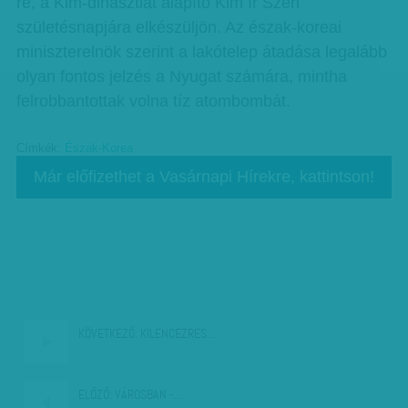
re, a Kim-dinasztiát alapító Kim Ir Szen
születésnapjára elkészüljön. Az észak-koreai
miniszterelnök szerint a lakótelep átadása legalább
olyan fontos jelzés a Nyugat számára, mintha
felrobbantottak volna tíz atombombát.
Címkék:
Észak-Korea
Már előfizethet a Vasárnapi Hírekre, kattintson!
KÖVETKEZŐ:
KILENCEZRES…
ELŐZŐ:
VÁROSBAN -…