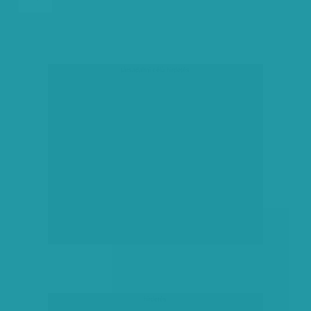
társadalmi célú hirdetés
hirdetés