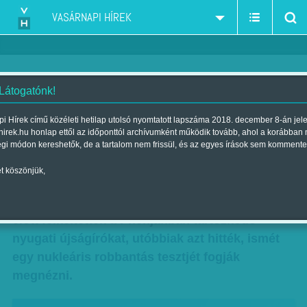
VASÁRNAPI HÍREK
 Látogatónk!
Lakóteleppel 'támad' Észak-
i Hírek című közéleti hetilap utolsó nyomtatott lapszáma 2018. december 8-án jel
hirek.hu honlap ettől az időponttól archívumként működik tovább, ahol a korábban
Korea
égi módon kereshetők, de a tartalom nem frissül, és az egyes írások sem kommente
Szerző:
Munkatársunktól
| Megjelent a 2017. április 15.-i lapszámban
t köszönjük,
Amikor az észak-koreai kísérőik hajnali öt óra
előtt felkeltették a Phenjanban tartózkodó
nyugati újságírókat, utóbbiak azt hitték, ismét
egy nukleáris robbantás tesztjét fogják
megnézni.