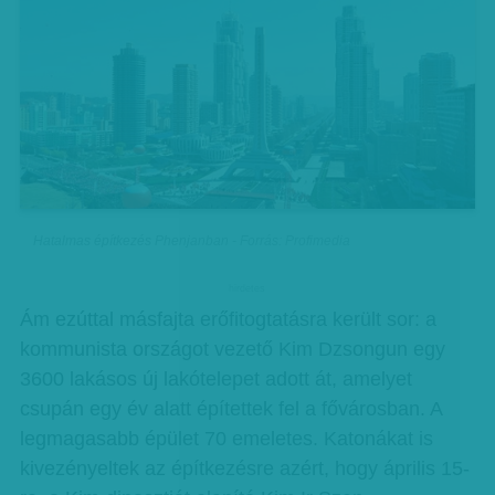
Hatalmas építkezés Phenjanban - Forrás: Profimedia
hirdetes
Ám ezúttal másfajta erőfitogtatásra került sor: a
kommunista országot vezető Kim Dzsongun egy
3600 lakásos új lakótelepet adott át, amelyet
csupán egy év alatt építettek fel a fővárosban. A
legmagasabb épület 70 emeletes. Katonákat is
kivezényeltek az építkezésre azért, hogy április 15-