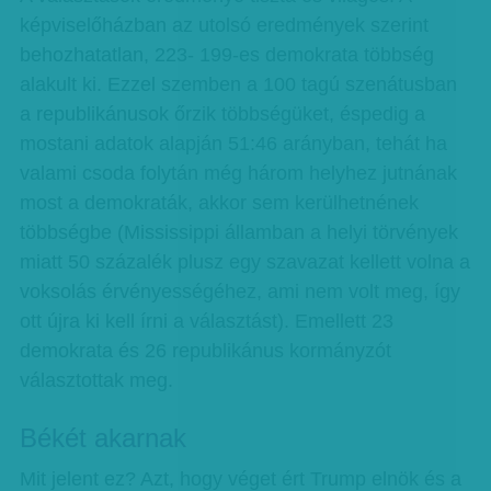
képviselőházban az utolsó eredmények szerint
behozhatatlan, 223- 199-es demokrata többség
alakult ki. Ezzel szemben a 100 tagú szenátusban
a republikánusok őrzik többségüket, éspedig a
mostani adatok alapján 51:46 arányban, tehát ha
valami csoda folytán még három helyhez jutnának
most a demokraták, akkor sem kerülhetnének
többségbe (Mississippi államban a helyi törvények
miatt 50 százalék plusz egy szavazat kellett volna a
voksolás érvényességéhez, ami nem volt meg, így
ott újra ki kell írni a választást). Emellett 23
demokrata és 26 republikánus kormányzót
választottak meg.
Békét akarnak
Mit jelent ez? Azt, hogy véget ért Trump elnök és a