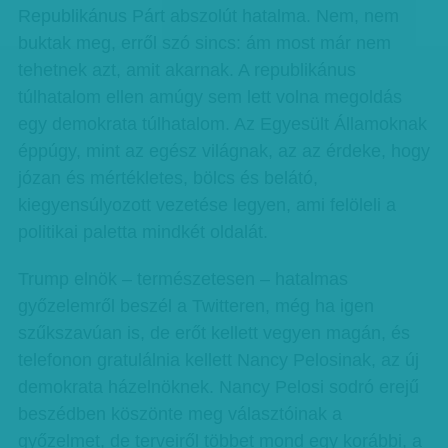
Republikánus Párt abszolút hatalma. Nem, nem
buktak meg, erről szó sincs: ám most már nem
tehetnek azt, amit akarnak. A republikánus
túlhatalom ellen amúgy sem lett volna megoldás
egy demokrata túlhatalom. Az Egyesült Államoknak
éppúgy, mint az egész világnak, az az érdeke, hogy
józan és mértékletes, bölcs és belátó,
kiegyensúlyozott vezetése legyen, ami felöleli a
politikai paletta mindkét oldalát.
Trump elnök – természetesen – hatalmas
győzelemről beszél a Twitteren, még ha igen
szűkszavúan is, de erőt kellett vegyen magán, és
telefonon gratulálnia kellett Nancy Pelosinak, az új
demokrata házelnöknek. Nancy Pelosi sodró erejű
beszédben köszönte meg választóinak a
győzelmet, de terveiről többet mond egy korábbi, a