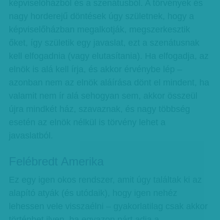
képviselőházból és a szenátusból. A törvények és
nagy horderejű döntések úgy születnek, hogy a
képviselőházban megalkotják, megszerkesztik
őket, így születik egy javaslat, ezt a szenátusnak
kell elfogadnia (vagy elutasítania). Ha elfogadja, az
elnök is alá kell írja, és akkor érvénybe lép –
azonban nem az elnök aláírása dönt el mindent, ha
valamit nem ír alá sehogyan sem, akkor összeül
újra mindkét ház, szavaznak, és nagy többség
esetén az elnök nélkül is törvény lehet a
javaslatból.
Felébredt Amerika
Ez egy igen okos rendszer, amit úgy találtak ki az
alapító atyák (és utódaik), hogy igen nehéz
lehessen vele visszaélni – gyakorlatilag csak akkor
történhet ilyen, ha egyazon párt adja a