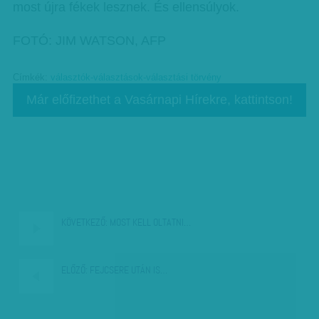
most újra fékek lesznek. És ellensúlyok.
FOTÓ: JIM WATSON, AFP
Címkék:
választók-választások-választási törvény
Már előfizethet a Vasárnapi Hírekre, kattintson!
KÖVETKEZŐ:
MOST KELL OLTATNI…
ELŐZŐ:
FEJCSERE UTÁN IS…