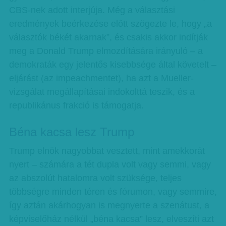
CBS-nek adott interjúja. Még a választási
eredmények beérkezése előtt szögezte le, hogy „a
választók békét akarnak”, és csakis akkor indítják
meg a Donald Trump elmozdítására irányuló – a
demokraták egy jelentős kisebbsége által követelt –
eljárást (az impeachmentet), ha azt a Mueller-
vizsgálat megállapításai indokolttá teszik, és a
republikánus frakció is támogatja.
Béna kacsa lesz Trump
Trump elnök nagyobbat vesztett, mint amekkorát
nyert – számára a tét dupla volt vagy semmi, vagy
az abszolút hatalomra volt szüksége, teljes
többségre minden téren és fórumon, vagy semmire,
így aztán akárhogyan is megnyerte a szenátust, a
képviselőház nélkül „béna kacsa” lesz, elveszíti azt