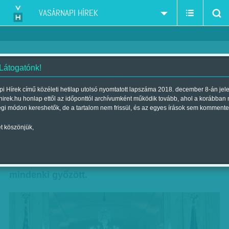
VASÁRNAPI HÍREK
 Látogatónk!
Fékek a fake-ek helyett
i Hírek című közéleti hetilap utolsó nyomtatott lapszáma 2018. december 8-án jel
hirek.hu honlap ettől az időponttól archívumként működik tovább, ahol a korábban
Szerző:
Szele Tamás
| Megjelent a 2018. november 10.-i lapszámban
égi módon kereshetők, de a tartalom nem frissül, és az egyes írások sem kommente
t köszönjük,
Ha röviden és megtévesztően akarnánk
summázni az amerikai félidős választások
végeredményét, azt kellene mondanunk:
mindenki győzött.