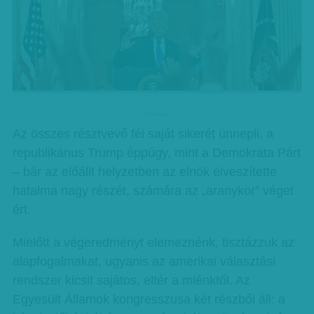
hirdetes
Az összes résztvevő fél saját sikerét ünnepli, a
republikánus Trump éppúgy, mint a Demokrata Párt
– bár az előállt helyzetben az elnök elveszítette
hatalma nagy részét, számára az „aranykor” véget
ért.
Mielőtt a végeredményt elemeznénk, tisztázzuk az
alapfogalmakat, ugyanis az amerikai választási
rendszer kicsit sajátos, eltér a miénktől. Az
Egyesült Államok kongresszusa két részből áll: a