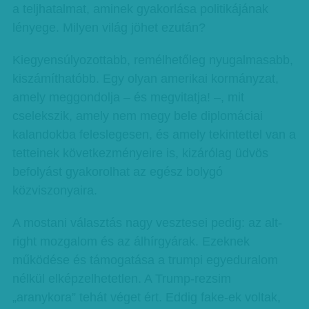
a teljhatalmat, aminek gyakorlása politikájának
lényege. Milyen világ jöhet ezután?
Kiegyensúlyozottabb, remélhetőleg nyugalmasabb,
kiszámíthatóbb. Egy olyan amerikai kormányzat,
amely meggondolja – és megvitatja! –, mit
cselekszik, amely nem megy bele diplomáciai
kalandokba feleslegesen, és amely tekintettel van a
tetteinek következményeire is, kizárólag üdvös
befolyást gyakorolhat az egész bolygó
közviszonyaira.
A mostani választás nagy vesztesei pedig: az alt-
right mozgalom és az álhírgyárak. Ezeknek
működése és támogatása a trumpi egyeduralom
nélkül elképzelhetetlen. A Trump-rezsim
„aranykora” tehát véget ért. Eddig fake-ek voltak,