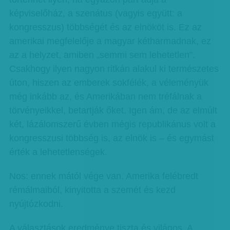
képviselőház, a szenátus (vagyis együtt: a
kongresszus) többségét és az elnököt is. Ez az
amerikai megfelelője a magyar kétharmadnak, ez
az a helyzet, amiben „semmi sem lehetetlen”.
Csakhogy ilyen nagyon ritkán alakul ki természetes
úton, hiszen az emberek sokfélék, a véleményük
még inkább az, és Amerikában nem tréfálnak a
törvényeikkel, betartják őket. Igen ám, de az elmúlt
két, lázálomszerű évben mégis republikánus volt a
kongresszusi többség is, az elnök is – és egymást
érték a lehetetlenségek.
Nos: ennek mától vége van. Amerika felébredt
rémálmaiból, kinyitotta a szemét és kezd
nyújtózkodni.
A választások eredménye tiszta és világos. A